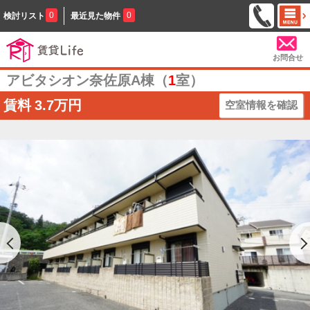
0
0
検討リスト
最近見た物件
お問合せ
アビタシオン奈佐原A棟（
1
室）
賃料
3.7万円
空室情報を確認