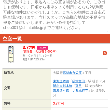
張所があります。敷地内にごみ置き場があるので、ごみ出
しも便利です。日頃から電車をよく利用するなら2駅利用
可能な物件はいかがでしょうか。こちらの物件には自走式
駐車場があります。当社スタッフが高槻市地域の不動産情
報をご提供いたします。細かい条件を指定して
shop001@chintailife.jpまでご連絡ください。
空室一覧
3.7
万
円
NEW
(管理費・共益費 3,600円)
敷：0ヶ月｜礼：0ヶ月
1階 / 1K / 23.93㎡
所在地
大阪府
高槻市
奈佐原
４丁目
東海道本線
「
摂津富田
」駅 徒歩53分
阪急京都本線
「
富田
」駅 徒歩58分
交通
東海道本線
「
ＪＲ総持寺
」駅 徒歩65
分
賃料
3.7万円