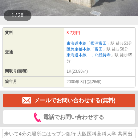
1 / 28
賃料
3.7万円
東海道本線
「
摂津富田
」駅 徒歩53分
阪急京都本線
「
富田
」駅 徒歩58分
交通
東海道本線
「
ＪＲ総持寺
」駅 徒歩65
分
間取り(面積)
1K(23.93㎡)
築年月
2000年 3月(築26年)
メールでお問い合わせする(無料)
電話でお問い合わせする
歩いて4分の場所にはセブン銀行 大阪医科薬科大学 共同出