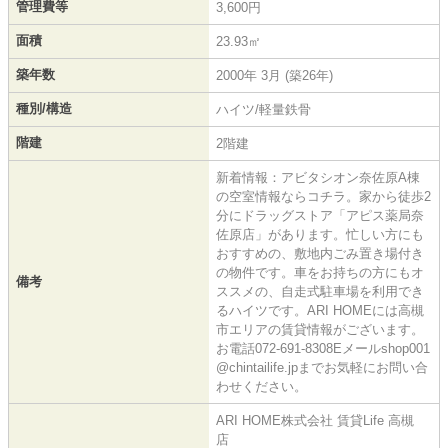
管理費等
3,600円
面積
23.93㎡
築年数
2000年 3月 (築26年)
種別/構造
ハイツ/軽量鉄骨
階建
2階建
新着情報：アビタシオン奈佐原A棟
の空室情報ならコチラ。家から徒歩2
分にドラッグストア「アピス薬局奈
佐原店」があります。忙しい方にも
おすすめの、敷地内ごみ置き場付き
の物件です。車をお持ちの方にもオ
備考
ススメの、自走式駐車場を利用でき
るハイツです。ARI HOMEには高槻
市エリアの賃貸情報がございます。
お電話072-691-8308Eメールshop001
@chintailife.jpまでお気軽にお問い合
わせください。
ARI HOME株式会社 賃貸Life 高槻
店