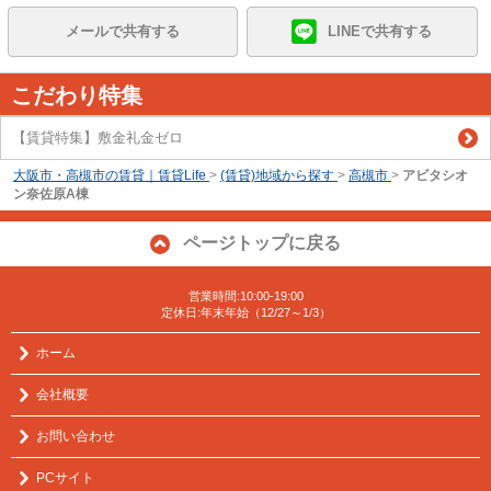
メールで共有する
LINEで共有する
こだわり特集
【賃貸特集】敷金礼金ゼロ
大阪市・高槻市の賃貸｜賃貸Life
>
(賃貸)地域から探す
>
高槻市
>
アビタシオ
ン奈佐原A棟
ページトップに戻る
営業時間:10:00-19:00
定休日:年末年始（12/27～1/3）
ホーム
会社概要
お問い合わせ
PCサイト