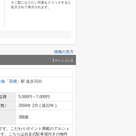
※ご覧になりたい写真をクリックすると
拡大されて表示されます。
情報の見方
【マンション】
本線
「
高槻
」駅 徒歩15分
益費
5,000円～7,000円
年数）
2004年 2月 ( 築22年 )
3階建
です。こだわりポイント満載のアルシェ
です。こちらは自走式駐車場付きの物件