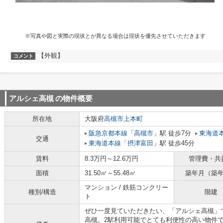
※写真や図と実際の現状とが異なる場合は現状を優先させていただきます
【外観】
コメント
アルシェ高槻
の物件概要
所在地
大阪府
高槻市
上本町
阪急京都本線
「
高槻市
」駅 徒歩7分
東海道
交通
東海道本線
「
摂津富田
」駅 徒歩45分
賃料
8.3万円～12.6万円
管理費・共
面積
31.50㎡～55.48㎡
築年月（築
マンション / 鉄筋コンクリー
種別/構造
階建
ト
ぜひ一度見ていただきたい、「アルシェ高槻」
高槻。2駅利用可能でとても利便性の高い物件