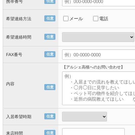
携帯番号
任意
メール
電話
希望連絡方法
任意
希望連絡時間
任意
FAX番号
任意
【アルシェ高槻へのお問い合わせ】
内容
任意
入居希望時期
任意
来店時間
任意