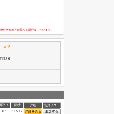
の物件所在地とは異なる場合がございます。
槻店 まで
目2-6
間取り
面積
詳細
検討リスト
1R
31.50㎡
詳細を見る
追加する