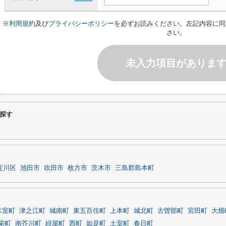
※
利用規約
及び
プライバシーポリシー
を必ずお読みください。左記内容に同
さい。
未入力項目がありま
探す
淀川区
池田市
吹田市
枚方市
茨木市
三島郡島本町
氷室町
津之江町
城南町
東五百住町
上本町
城北町
古曽部町
宮田町
大畑
栄町
南芥川町
紺屋町
西町
如是町
土室町
春日町