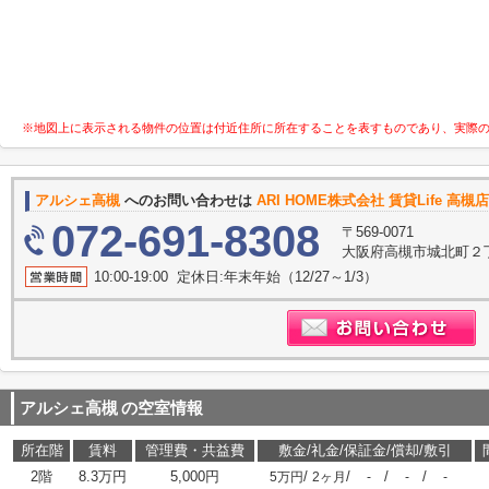
※地図上に表示される物件の位置は付近住所に所在することを表すものであり、実際
アルシェ高槻
へのお問い合わせは
ARI HOME株式会社 賃貸Life 高
072-691-8308
〒569-0071
大阪府高槻市城北町２丁
10:00-19:00 定休日:年末年始（12/27～1/3）
アルシェ高槻
の空室情報
所在階
賃料
管理費・共益費
敷金/礼金/保証金/償却/敷引
2階
8.3万円
5,000円
/
/
/
/
5万円
2ヶ月
-
-
-