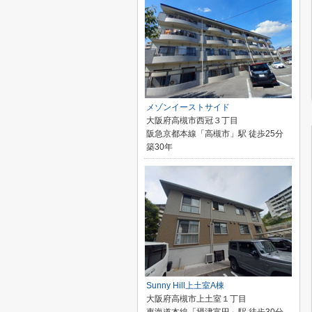
メゾンイーストサイド
大阪府高槻市西冠３丁目
阪急京都本線「高槻市」駅 徒歩25分
築30年
Sunny Hill上土室A棟
大阪府高槻市上土室１丁目