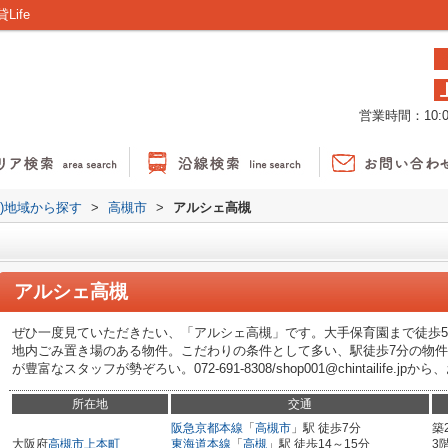
ife
営業時間：10:00
貸)地域から探す
>
高槻市
>
アルシェ高槻
アルシェ高槻
ぜひ一度見ていただきたい、「アルシェ高槻」です。大手保育園まで徒歩
地内ごみ置き場のある物件。こだわりの条件として多い、駅徒歩7分の物件で
が豊富なスタッフが勢ぞろい。072-691-8308/shop001@chintailife
所在地
交通
阪急京都本線
「
高槻市
」駅 徒歩7分
築
大阪府
高槻市
上本町
東海道本線
「
高槻
」駅 徒歩14～15分
3