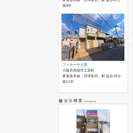
東海道本線「摂津富田」駅 徒歩30分
築9年
フィカーサ土室
大阪府高槻市土室町
東海道本線「摂津富田」駅 徒歩18分
築11年