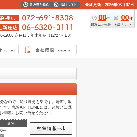
最終更新：2026年08月07日
00
00
件
件
最近見た物件
検討リスト
-19:00
定休日：年末年始（12/27～1/3）
5分なので、送り迎えも楽です。清潔な敷
す。私達ARI HOMEには、経験と知識
.jpから、お気軽にお問い合せください。
建物
空室情報へ
22年
階建