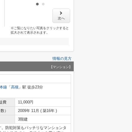
次へ
※ご覧になりたい写真をクリックすると
拡大されて表示されます。
情報の見方
【マンション】
本線
「
高槻
」駅 徒歩23分
益費
11,000円
年数）
2009年 11月 ( 築16年 )
3階建
です。防犯対策もバッチリなマンションタ