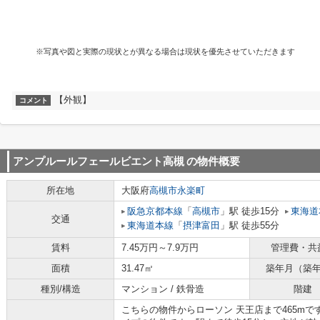
※写真や図と実際の現状とが異なる場合は現状を優先させていただきます
【外観】
コメント
アンプルールフェールビエント高槻
の物件概要
所在地
大阪府
高槻市
永楽町
阪急京都本線
「
高槻市
」駅 徒歩15分
東海道
交通
東海道本線
「
摂津富田
」駅 徒歩55分
賃料
7.45万円～7.9万円
管理費・共
面積
31.47㎡
築年月（築
種別/構造
マンション / 鉄骨造
階建
こちらの物件からローソン 天王店まで465m