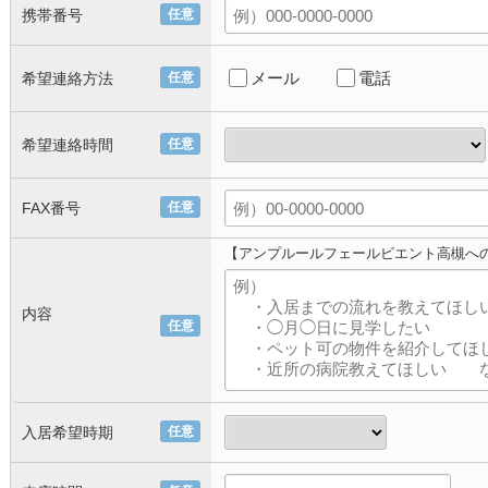
携帯番号
任意
メール
電話
希望連絡方法
任意
希望連絡時間
任意
FAX番号
任意
【アンプルールフェールビエント高槻へ
内容
任意
入居希望時期
任意