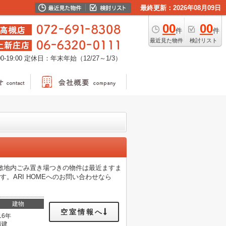
最終更新：2026年08月09日
00
00
件
件
最近見た物件
検討リスト
-19:00
定休日：年末年始（12/27～1/3）
敷地内ごみ置き場つきの物件は最近ますま
。ARI HOMEへのお問い合わせなら
。
建物
空室情報へ
16年
階建