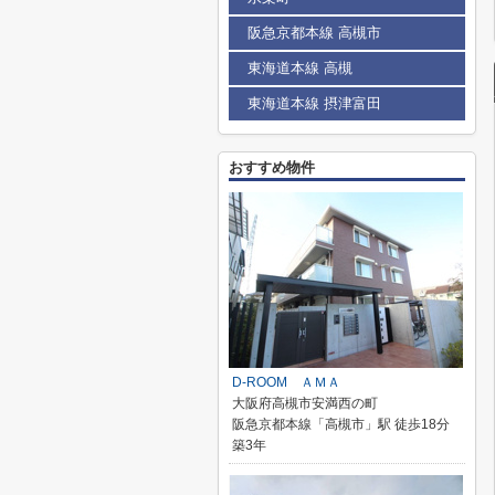
阪急京都本線 高槻市
東海道本線 高槻
東海道本線 摂津富田
おすすめ物件
D-ROOM ＡＭＡ
大阪府高槻市安満西の町
阪急京都本線「高槻市」駅 徒歩18分
築3年