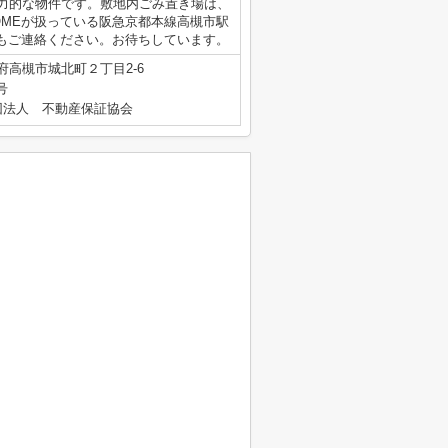
魅力的な物件です。敷地内ごみ置き場は、
OMEが扱っている阪急京都本線高槻市駅
いつでもご連絡ください。お待ちしています。
府高槻市城北町２丁目2-6
号
団法人 不動産保証協会