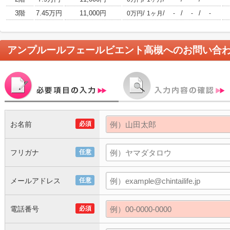
3階
7.45万円
11,000円
/
/
/
/
0万円
1ヶ月
-
-
-
アンプルールフェールビエント高槻
へのお問い合
お名前
必須
フリガナ
任意
メールアドレス
任意
電話番号
必須