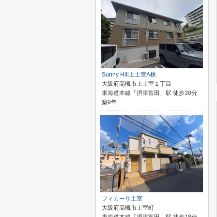
Sunny Hill上土室A棟
大阪府高槻市上土室１丁目
東海道本線「摂津富田」駅 徒歩30分
築9年
フィカーサ土室
大阪府高槻市土室町