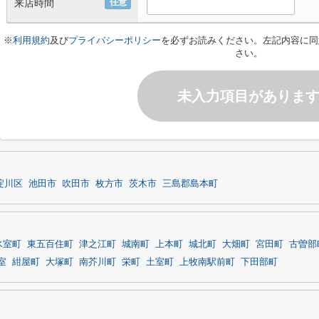
来店時間
任意
※
利用規約
及び
プライバシーポリシー
を必ずお読みください。左記内容に同
さい。
未入力項目がありま
淀川区
池田市
吹田市
枚方市
茨木市
三島郡島本町
氷室町
東五百住町
津之江町
城南町
上本町
城北町
大畑町
宮田町
古曽部
室
紺屋町
大塚町
南芥川町
栄町
土室町
上牧南駅前町
下田部町