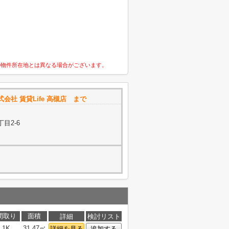
の物件所在地とは異なる場合がございます。
株式会社 賃貸Life 高槻店 まで
目2-6
間取り
面積
詳細
検討リスト
1K
31.47㎡
詳細を見る
追加する