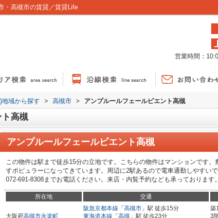
・高槻市の賃貸／賃貸Life
営業時間：10:00
貸)地域から探す
>
高槻市
>
アンプルールフェールビエント高槻
ント高槻
アンプルールフェールビエント高槻
この物件は駅まで徒歩15分の立地です。こちらの物件はマンションです。
すポピュラーになってきています。周辺に2駅あるので電車通勤しやすいです
072-691-8308までお電話ください。来店・内覧予約なども承っております
所在地
交通
阪急京都本線
「
高槻市
」駅 徒歩15分
築
大阪府
高槻市
永楽町
東海道本線
「
高槻
」駅 徒歩23分
3