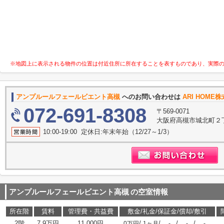
※地図上に表示される物件の位置は付近住所に所在することを表すものであり、実際
アンプルールフェールビエント高槻
へのお問い合わせは
ARI HOME
072-691-8308
〒569-0071
大阪府高槻市城北町２丁
10:00-19:00 定休日:年末年始（12/27～1/3）
アンプルールフェールビエント高槻
の空室情報
所在階
賃料
管理費・共益費
敷金/礼金/保証金/償却/敷引
2階
7.9万円
11,000円
/
/
/
/
0万円
1ヶ月
-
-
-