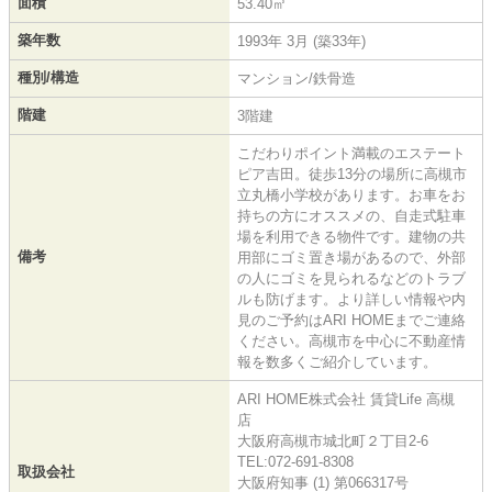
面積
53.40㎡
築年数
1993年 3月 (築33年)
種別/構造
マンション/鉄骨造
階建
3階建
こだわりポイント満載のエステート
ピア吉田。徒歩13分の場所に高槻市
立丸橋小学校があります。お車をお
持ちの方にオススメの、自走式駐車
場を利用できる物件です。建物の共
備考
用部にゴミ置き場があるので、外部
の人にゴミを見られるなどのトラブ
ルも防げます。より詳しい情報や内
見のご予約はARI HOMEまでご連絡
ください。高槻市を中心に不動産情
報を数多くご紹介しています。
ARI HOME株式会社 賃貸Life 高槻
店
大阪府高槻市城北町２丁目2-6
TEL:072-691-8308
取扱会社
大阪府知事 (1) 第066317号