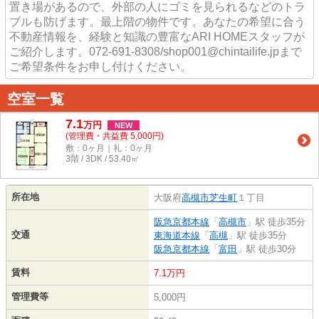
置き場があるので、外部の人にゴミを見られるなどのトラ
ブルも防げます。最上階の物件です。あなたの希望に合う
不動産情報を、経験と知識の豊富なARI HOMEスタッフが
ご紹介します。072-691-8308/shop001@chintailife.jpまで
ご希望条件をお申し付けください。
空室一覧
7.1
万
円
NEW
(管理費・共益費 5,000円)
敷：0ヶ月｜礼：0ヶ月
3階 / 3DK / 53.40㎡
所在地
大阪府
高槻市
芝生町
１丁目
阪急京都本線
「
高槻市
」駅 徒歩35分
交通
東海道本線
「
高槻
」駅 徒歩35分
阪急京都本線
「
富田
」駅 徒歩30分
賃料
7.1万円
管理費等
5,000円