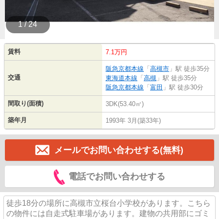
1 / 24
賃料
7.1万円
阪急京都本線
「
高槻市
」駅 徒歩35分
交通
東海道本線
「
高槻
」駅 徒歩35分
阪急京都本線
「
富田
」駅 徒歩30分
間取り(面積)
3DK(53.40㎡)
築年月
1993年 3月(築33年)
メールでお問い合わせする(無料)
電話でお問い合わせする
徒歩18分の場所に高槻市立桜台小学校があります。こちら
の物件には自走式駐車場があります。建物の共用部にゴミ