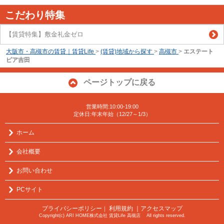
こだわり特集
【賃貸特集】敷金礼金ゼロ
大阪市・高槻市の賃貸｜賃貸Life
>
(賃貸)地域から探す
>
高槻市
>
エステート
ピア吉田
ページトップに戻る
営業時間:10:00-19:00
定休日:年末年始（12/27～1/3）
ホーム
会社概要
お問い合わせ
PCサイト
プライバシーポリシー
利用規約
｜アクセスマップ
｜
Copyright(c) ARI HOME株式会社 賃貸Life 高槻店 All rights reserved.