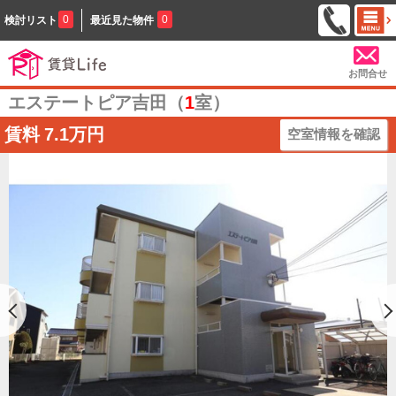
0
0
検討リスト
最近見た物件
お問合せ
エステートピア吉田（
1
室）
賃料
7.1万円
空室情報を確認