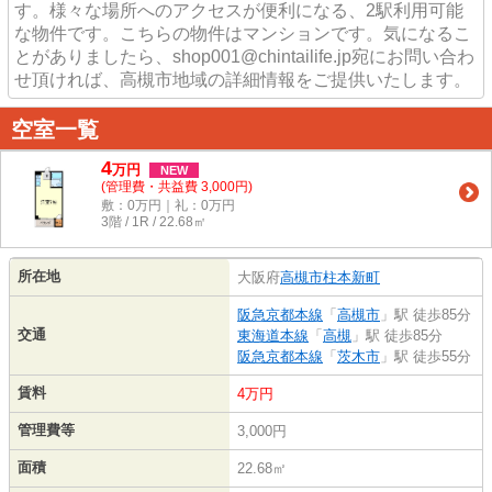
す。様々な場所へのアクセスが便利になる、2駅利用可能
な物件です。こちらの物件はマンションです。気になるこ
とがありましたら、shop001@chintailife.jp宛にお問い合わ
せ頂ければ、高槻市地域の詳細情報をご提供いたします。
空室一覧
4
万
円
NEW
(管理費・共益費 3,000円)
敷：0万円｜礼：0万円
3階 / 1R / 22.68㎡
所在地
大阪府
高槻市
柱本新町
阪急京都本線
「
高槻市
」駅 徒歩85分
交通
東海道本線
「
高槻
」駅 徒歩85分
阪急京都本線
「
茨木市
」駅 徒歩55分
賃料
4万円
管理費等
3,000円
面積
22.68㎡