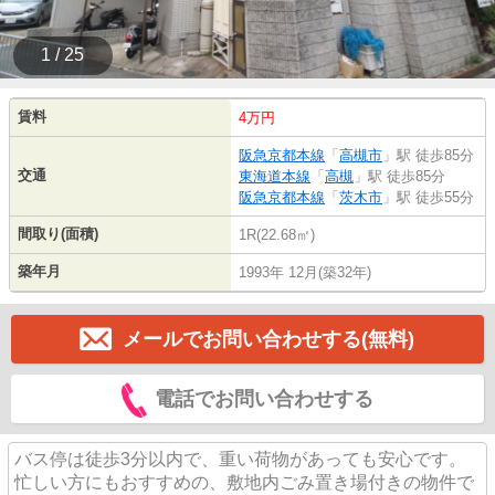
1 / 25
賃料
4万円
阪急京都本線
「
高槻市
」駅 徒歩85分
交通
東海道本線
「
高槻
」駅 徒歩85分
阪急京都本線
「
茨木市
」駅 徒歩55分
間取り(面積)
1R(22.68㎡)
築年月
1993年 12月(築32年)
メールでお問い合わせする(無料)
電話でお問い合わせする
バス停は徒歩3分以内で、重い荷物があっても安心です。
忙しい方にもおすすめの、敷地内ごみ置き場付きの物件で