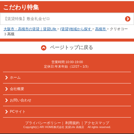
こだわり特集
【賃貸特集】敷金礼金ゼロ
大阪市・高槻市の賃貸｜賃貸Life
>
(賃貸)地域から探す
>
高槻市
>
クリオコー
ト高槻
ページトップに戻る
営業時間:10:00-19:00
定休日:年末年始（12/27～1/3）
ホーム
会社概要
お問い合わせ
PCサイト
プライバシーポリシー
利用規約
｜アクセスマップ
｜
Copyright(c) ARI HOME株式会社 賃貸Life 高槻店 All rights reserved.