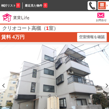
0
0
検討リスト
最近見た物件
お問合せ
クリオコート高槻（
1
室）
賃料
4万円
空室情報を確認