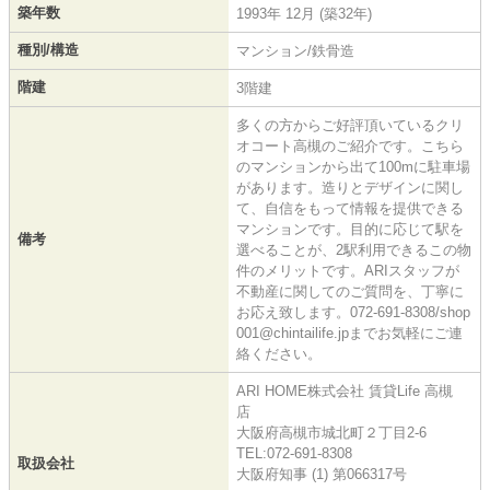
築年数
1993年 12月 (築32年)
種別/構造
マンション/鉄骨造
階建
3階建
多くの方からご好評頂いているクリ
オコート高槻のご紹介です。こちら
のマンションから出て100mに駐車場
があります。造りとデザインに関し
て、自信をもって情報を提供できる
マンションです。目的に応じて駅を
備考
選べることが、2駅利用できるこの物
件のメリットです。ARIスタッフが
不動産に関してのご質問を、丁寧に
お応え致します。072-691-8308/shop
001@chintailife.jpまでお気軽にご連
絡ください。
ARI HOME株式会社 賃貸Life 高槻
店
大阪府高槻市城北町２丁目2-6
TEL:072-691-8308
取扱会社
大阪府知事 (1) 第066317号