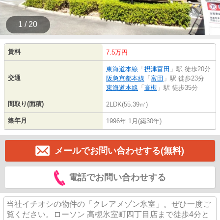
1 / 20
賃料
7.5万円
東海道本線
「
摂津富田
」駅 徒歩20分
交通
阪急京都本線
「
富田
」駅 徒歩23分
東海道本線
「
高槻
」駅 徒歩35分
間取り(面積)
2LDK(55.39㎡)
築年月
1996年 1月(築30年)
メールでお問い合わせする(無料)
電話でお問い合わせする
当社イチオシの物件の「クレアメゾン氷室」。ぜひ一度ご
覧ください。ローソン 高槻氷室町四丁目店まで徒歩4分と