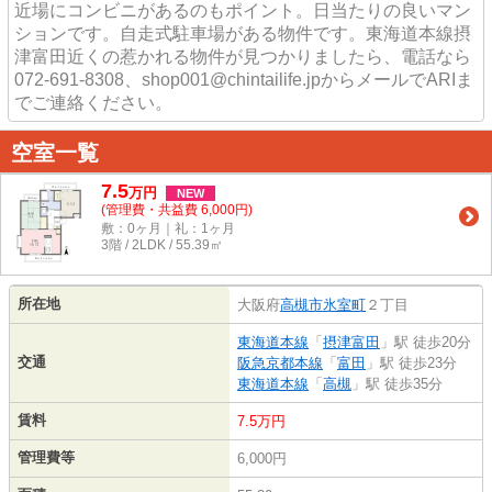
近場にコンビニがあるのもポイント。日当たりの良いマン
ションです。自走式駐車場がある物件です。東海道本線摂
津富田近くの惹かれる物件が見つかりましたら、電話なら
072-691-8308、shop001@chintailife.jpからメールでARIま
でご連絡ください。
空室一覧
7.5
万
円
NEW
(管理費・共益費 6,000円)
敷：0ヶ月｜礼：1ヶ月
3階 / 2LDK / 55.39㎡
所在地
大阪府
高槻市
氷室町
２丁目
東海道本線
「
摂津富田
」駅 徒歩20分
交通
阪急京都本線
「
富田
」駅 徒歩23分
東海道本線
「
高槻
」駅 徒歩35分
賃料
7.5万円
管理費等
6,000円