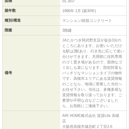
面積
55.39㎡
築年数
1996年 1月 (築30年)
種別/構造
マンション/鉄筋コンクリート
階建
3階建
JAたかつき阿武野支店が徒歩3分の
ところにあります。お使いいただけ
る駅は2駅あり、行き先に応じて使い
分けができます。共用部に住民専用
のゴミ置き場があるので、面倒なゴ
ミ出しも楽になります。防犯対策も
備考
バッチリなマンションタイプの物件
です。高槻市エリアにある賃貸情報
のことなら、地域に密着した当社へ
お任せ下さい。当社は、多種多様な
賃貸情報を取り扱っております。ご
要望や不明な点などございました
ら、お気軽にご連絡下さい。
ARI HOME株式会社 賃貸Life 高槻
店
大阪府高槻市城北町２丁目2-6