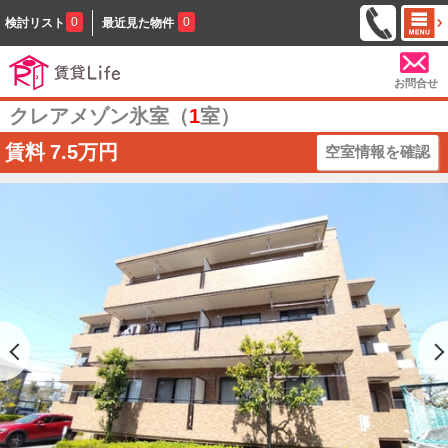
0
0
検討リスト
最近見た物件
お問合せ
クレアメゾン氷室（
1
室）
賃料
7.5万円
空室情報を確認