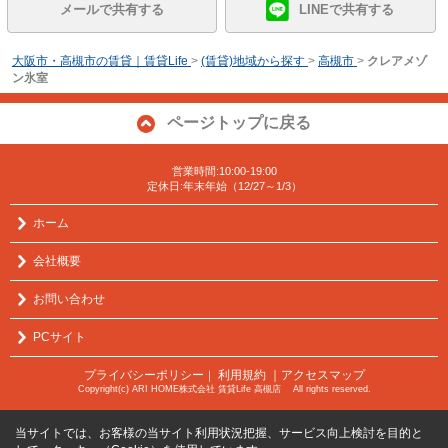
メールで共有する
LINEで共有する
大阪市・高槻市の賃貸｜賃貸Life
>
(賃貸)地域から探す
>
高槻市
>
クレアメゾ
ン氷室
ページトップに戻る
営業時間:10:00-19:00
定休日:年末年始（12/27～1/3）
ホーム
会社概要
お問い合わせ
PCサイト
プライバシーポリシー
利用規約
｜アクセスマップ
｜
Copyright(c) ARI HOME株式会社 賃貸Life 高槻店 All rights reserved.
当サイトでは、お客様の当サイト利用状況把握、サービス向上検討を目的と