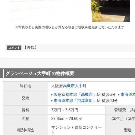
※写真や図と実際の現状とが異なる場合は現状を優先させていただきます
【外観】
コメント
グランベージュ大手町
の物件概要
所在地
大阪府
高槻市
大手町
阪急京都本線
「
高槻市
」駅 徒歩5分
東海道
交通
東海道本線
「
摂津富田
」駅 徒歩43分
賃料
7万円～7.6万円
管理費・共
面積
27.85㎡～28.60㎡
築年月（築
マンション / 鉄筋コンクリー
種別/構造
階建
ト