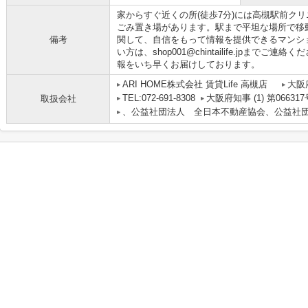
家からすぐ近くの所(徒歩7分)には高槻駅前ク
ごみ置き場があります。駅まで平坦な場所で移
備考
関して、自信をもって情報を提供できるマンシ
い方は、shop001@chintailife.jpま
報をいち早くお届けしております。
ARI HOME株式会社 賃貸Life 高槻店
大阪
TEL:072-691-8308
大阪府知事 (1) 第066317
取扱会社
、公益社団法人 全日本不動産協会、公益社