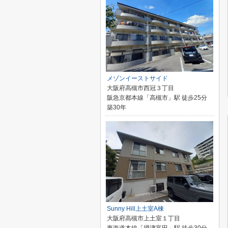
メゾンイーストサイド
大阪府高槻市西冠３丁目
阪急京都本線「高槻市」駅 徒歩25分
築30年
Sunny Hill上土室A棟
大阪府高槻市上土室１丁目