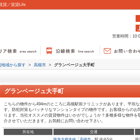
／賃貸Life
営業時間：10:00
貸)地域から探す
>
高槻市
>
グランベージュ大手町
グランベージュ大手町
こちらの物件から494mのところに高槻駅前クリニックがあります。平坦
す。防犯対策もバッチリなマンションタイプの物件です。お客様からのお
ります。当社オススメの賃貸物件はいかがでしょうか？多種多様な物件を
介させていただきます。お気軽にお問い合わせ下さい。
所在地
交通
阪急京都本線
「
高槻市
」駅 徒歩5分
築