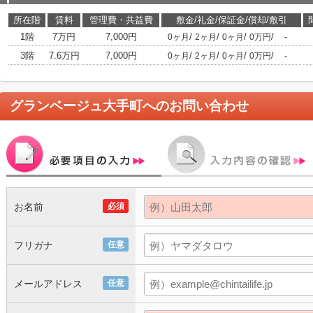
所在階
賃料
管理費・共益費
敷金/礼金/保証金/償却/敷引
1階
7万円
7,000円
/
/
/
/
0ヶ月
2ヶ月
0ヶ月
0万円
-
3階
7.6万円
7,000円
/
/
/
/
0ヶ月
2ヶ月
0ヶ月
0万円
-
グランベージュ大手町
へのお問い合わせ
お名前
必須
フリガナ
任意
メールアドレス
任意