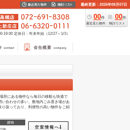
最終更新：2026年08月07日
00
00
件
件
最近見た物件
検討リスト
-19:00
定休日：年末年始（12/27～1/3）
な場所にある物件なら毎日の移動も快適で
問い合わせの多い、敷地内ごみ置き場があ
取り扱っており、利便性の高い物件をご紹
建物
空室情報へ
22年