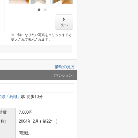
次へ
※ご覧になりたい写真をクリックすると
拡大されて表示されます。
情報の見方
【マンション】
本線
「
高槻
」駅 徒歩10分
益費
7,000円
年数）
2004年 2月 ( 築22年 )
3階建