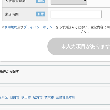
入居希望時期
任意
来店時間
任意
※
利用規約
及び
プライバシーポリシー
を必ずお読みください。左記内容に同
さい。
未入力項目がありま
条件から探す
淀川区
池田市
吹田市
枚方市
茨木市
三島郡島本町