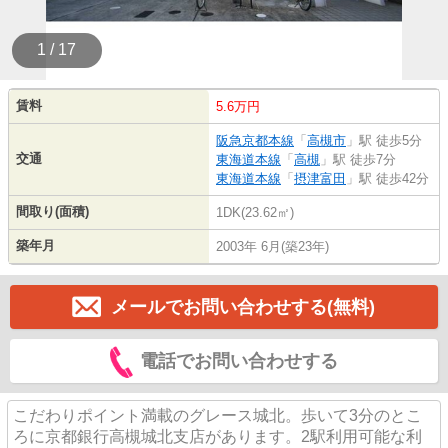
1 / 17
賃料
5.6万円
阪急京都本線
「
高槻市
」駅 徒歩5分
交通
東海道本線
「
高槻
」駅 徒歩7分
東海道本線
「
摂津富田
」駅 徒歩42分
間取り(面積)
1DK(23.62㎡)
築年月
2003年 6月(築23年)
メールでお問い合わせする(無料)
電話でお問い合わせする
こだわりポイント満載のグレース城北。歩いて3分のとこ
ろに京都銀行高槻城北支店があります。2駅利用可能な利