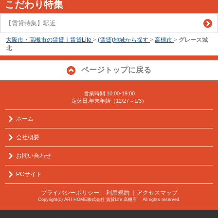
こだわり特集
【賃貸特集】駅近
大阪市・高槻市の賃貸｜賃貸Life
>
(賃貸)地域から探す
>
高槻市
>
グレース城
北
ページトップに戻る
営業時間:10:00-19:00
定休日:年末年始（12/27～1/3）
ホーム
会社概要
お問い合わせ
PCサイト
プライバシーポリシー
利用規約
｜アクセスマップ
｜
Copyright(c) ARI HOME株式会社 賃貸Life 高槻店 All rights reserved.