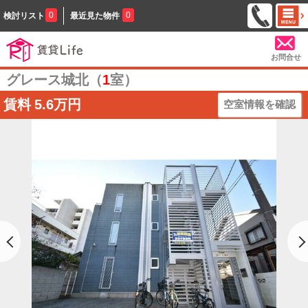
0
0
検討リスト
最近見た物件
お問合せ
グレース城北（
1
室）
賃料
5.6万円
空室情報を確認