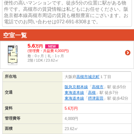
便性の高いマンションです。徒歩5分の位置に駅がある物
件です。高槻市の賃貸情報は私どもにお任せください。阪
急京都本線高槻市周辺の賃貸も種類豊富にございます。お
電話でのお問い合わせは072-691-8308まで。
空室一覧
5.6
万
円
NEW
(管理費・共益費 4,000円)
敷：0ヶ月｜礼：1ヶ月
2階 / 1DK / 23.62㎡
所在地
大阪府
高槻市
城北町
１丁目
阪急京都本線
「
高槻市
」駅 徒歩5分
交通
東海道本線
「
高槻
」駅 徒歩7分
東海道本線
「
摂津富田
」駅 徒歩42分
賃料
5.6万円
管理費等
4,000円
面積
23.62㎡