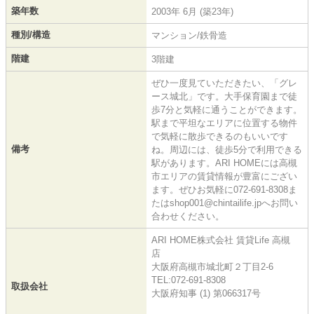
築年数
2003年 6月 (築23年)
種別/構造
マンション/鉄骨造
階建
3階建
ぜひ一度見ていただきたい、「グレ
ース城北」です。大手保育園まで徒
歩7分と気軽に通うことができます。
駅まで平坦なエリアに位置する物件
で気軽に散歩できるのもいいです
備考
ね。周辺には、徒歩5分で利用できる
駅があります。ARI HOMEには高槻
市エリアの賃貸情報が豊富にござい
ます。ぜひお気軽に072-691-8308ま
たはshop001@chintailife.jpへお問い
合わせください。
ARI HOME株式会社 賃貸Life 高槻
店
大阪府高槻市城北町２丁目2-6
TEL:072-691-8308
取扱会社
大阪府知事 (1) 第066317号