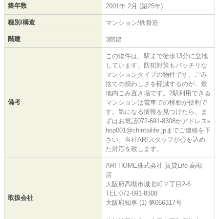
築年数
2001年 2月 (築25年)
種別/構造
マンション/鉄骨造
階建
3階建
この物件は、駅まで徒歩13分に立地
しています。防犯対策もバッチリな
マンションタイプの物件です。ごみ
捨ての煩わしさを軽減するのが、敷
地内ごみ置き場です。2駅利用できる
備考
マンションは電車での移動が便利で
す。気になる情報を見つけたら、ま
ずはお電話072-691-8308かアドレスs
hop001@chintailife.jpまでご連絡を下
さい。当社ARIスタッフが心を込め
た対応を致します。
ARI HOME株式会社 賃貸Life 高槻
店
大阪府高槻市城北町２丁目2-6
TEL:072-691-8308
取扱会社
大阪府知事 (1) 第066317号