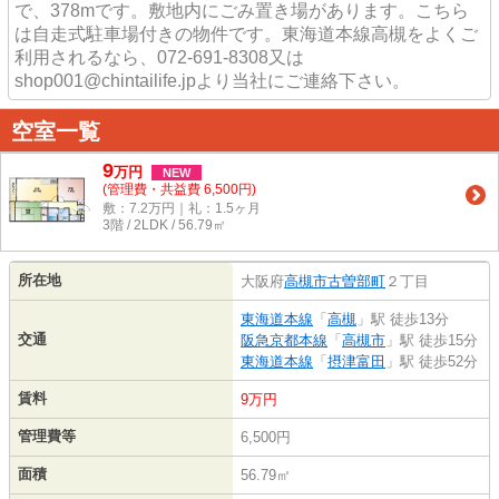
で、378mです。敷地内にごみ置き場があります。こちら
は自走式駐車場付きの物件です。東海道本線高槻をよくご
利用されるなら、072-691-8308又は
shop001@chintailife.jpより当社にご連絡下さい。
空室一覧
9
万
円
NEW
(管理費・共益費 6,500円)
敷：7.2万円｜礼：1.5ヶ月
3階 / 2LDK / 56.79㎡
所在地
大阪府
高槻市
古曽部町
２丁目
東海道本線
「
高槻
」駅 徒歩13分
交通
阪急京都本線
「
高槻市
」駅 徒歩15分
東海道本線
「
摂津富田
」駅 徒歩52分
賃料
9万円
管理費等
6,500円
面積
56.79㎡