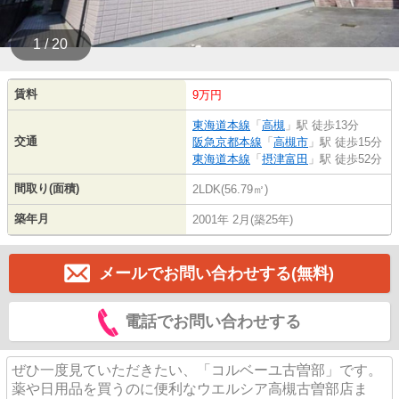
1 / 20
賃料
9万円
東海道本線
「
高槻
」駅 徒歩13分
交通
阪急京都本線
「
高槻市
」駅 徒歩15分
東海道本線
「
摂津富田
」駅 徒歩52分
間取り(面積)
2LDK(56.79㎡)
築年月
2001年 2月(築25年)
メールでお問い合わせする(無料)
電話でお問い合わせする
ぜひ一度見ていただきたい、「コルベーユ古曽部」です。
薬や日用品を買うのに便利なウエルシア高槻古曽部店ま