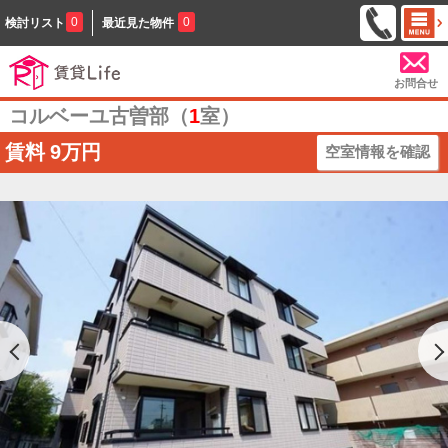
0
0
検討リスト
最近見た物件
お問合せ
コルベーユ古曽部（
1
室）
賃料
9万円
空室情報を確認