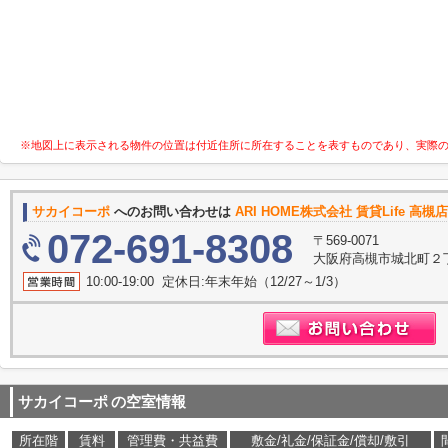
※地図上に表示される物件の位置は付近住所に所在することを表すものであり、実際
サカイコーポ
へのお問い合わせは
ARI HOME株式会社 賃貸Life 高
072-691-8308
〒569-0071
大阪府高槻市城北町２丁
10:00-19:00 定休日:年末年始（12/27～1/3）
サカイコーポ
の空室情報
所在階
賃料
管理費・共益費
敷金/礼金/保証金/償却/敷引