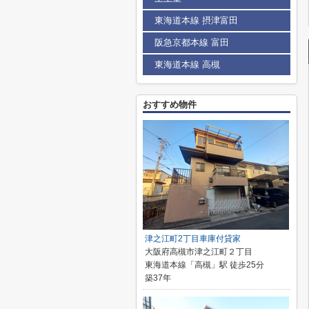
東海道本線 摂津富田
阪急京都本線 富田
東海道本線 高槻
おすすめ物件
津之江町2丁目車庫付貸家
大阪府高槻市津之江町２丁目
東海道本線「高槻」駅 徒歩25分
築37年