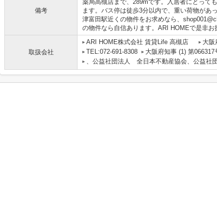
薬局高槻店まで、289mです。入居者にとって
備考
ます。バス停は徒歩3分以内で、重い荷物があ
津富田駅近くの物件をお求めなら、shop001@chi
の物件なら自信あります。ARI HOMEで是非
ARI HOME株式会社 賃貸Life 高槻店
大阪
TEL:072-691-8308
大阪府知事 (1) 第066317
取扱会社
、公益社団法人 全日本不動産協会、公益社