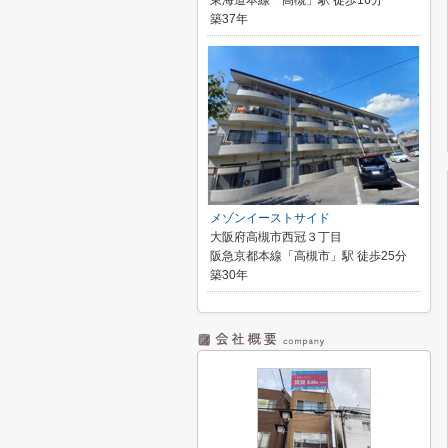
東海道本線「高槻」駅 徒歩16分
築37年
メゾンイーストサイド
大阪府高槻市西冠３丁目
阪急京都本線「高槻市」駅 徒歩25分
築30年