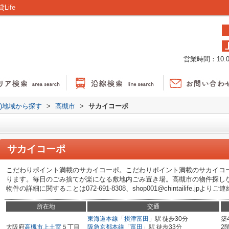
ife
営業時間：10:00
貸)地域から探す
>
高槻市
>
サカイコーポ
サカイコーポ
こだわりポイント満載のサカイコーポ。こだわりポイント満載のサカイコ
ります。毎日のごみ捨てが楽になる敷地内ごみ置き場。高槻市の物件探しなら
物件の詳細に関することは072-691-8308、shop001@chintailife.jpよ
所在地
交通
東海道本線
「
摂津富田
」駅 徒歩30分
築
大阪府
高槻市
上土室
５丁目
阪急京都本線
「
富田
」駅 徒歩33分
2