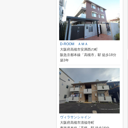
D-ROOM ＡＭＡ
大阪府高槻市安満西の町
阪急京都本線「高槻市」駅 徒歩18分
築3年
ヴィラサンシャイン
大阪府高槻市清福寺町