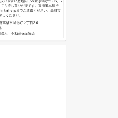
も扱いやすい敷地内ごみ置き場がついてい
っても持ち運びが楽です。東海道本線摂
ntailife.jpまでご連絡ください。高槻市
お探しください。
府高槻市城北町２丁目2-6
号
団法人 不動産保証協会