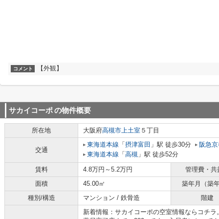
【外観】
コメント
サカイコーポ
の物件概要
所在地
大阪府
高槻市
上土室
５丁目
東海道本線
「
摂津富田
」駅 徒歩30分
阪急京
交通
東海道本線
「
高槻
」駅 徒歩52分
賃料
4.8万円～5.2万円
管理費・共
面積
45.00㎡
築年月（築
種別/構造
マンション / 鉄骨造
階建
新着情報：サカイコーポの空室情報ならコチラ