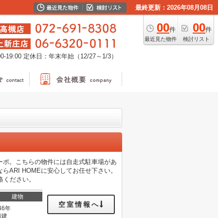
最終更新：2026年08月08日
00
00
件
件
最近見た物件
検討リスト
-19:00
定休日：年末年始（12/27～1/3）
ーポ。こちらの物件には自走式駐車場があ
ARI HOMEに安心してお任せ下さい。
りご連絡ください。
建物
空室情報へ
46年
階建