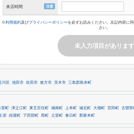
来店時間
任意
※
利用規約
及び
プライバシーポリシー
を必ずお読みください。左記内容に同
さい。
未入力項目がありま
淀川区
池田市
吹田市
枚方市
茨木市
三島郡島本町
氷室町
津之江町
東五百住町
城南町
上本町
城北町
大畑町
宮田町
古曽部
土室
紺屋町
下田部町
西町
土室町
春日町
郡家本町