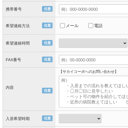
携帯番号
任意
メール
電話
希望連絡方法
任意
希望連絡時間
任意
FAX番号
任意
【サカイコーポへのお問い合わせ】
内容
任意
入居希望時期
任意