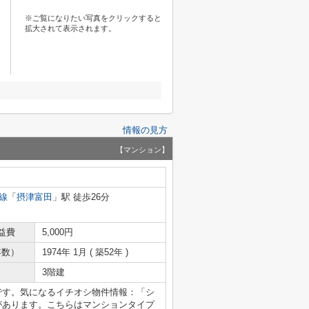
※ご覧になりたい写真をクリックすると
拡大されて表示されます。
情報の見方
【マンション】
線
「
摂津富田
」駅 徒歩26分
益費
5,000円
年数）
1974年 1月 ( 築52年 )
3階建
です。気になるイチオシ物件情報：「シ
があります。こちらはマンションタイプ