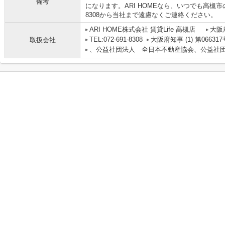
備考
になります。ARI HOMEなら、いつでも高槻市の
8308から当社まで遠慮なくご連絡ください。
ARI HOME株式会社 賃貸Life 高槻店
大阪
TEL:072-691-8308
大阪府知事 (1) 第066317
取扱会社
、公益社団法人 全日本不動産協会、公益社