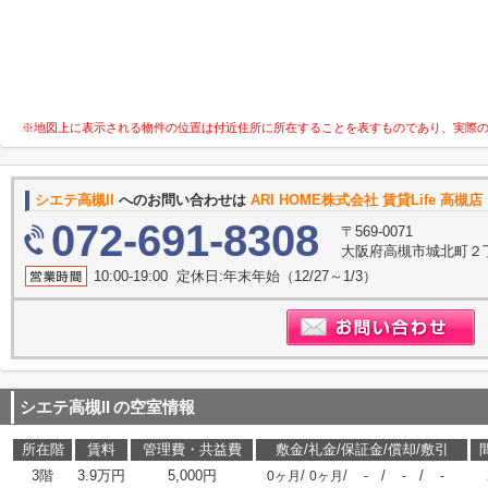
※地図上に表示される物件の位置は付近住所に所在することを表すものであり、実際
シエテ高槻II
へのお問い合わせは
ARI HOME株式会社 賃貸Life 高槻
072-691-8308
〒569-0071
大阪府高槻市城北町２丁
10:00-19:00 定休日:年末年始（12/27～1/3）
シエテ高槻II
の空室情報
所在階
賃料
管理費・共益費
敷金/礼金/保証金/償却/敷引
3階
3.9万円
5,000円
/
/
/
/
0ヶ月
0ヶ月
-
-
-