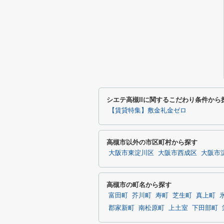
シエテ高槻IIに関するこだわり条件から
【賃貸特集】敷金礼金ゼロ
高槻市以外の市区町村から探す
大阪市東淀川区
大阪市西成区
大阪市
高槻市の町名から探す
富田町
芥川町
寿町
芝生町
真上町
郡家新町
南松原町
上土室
下田部町