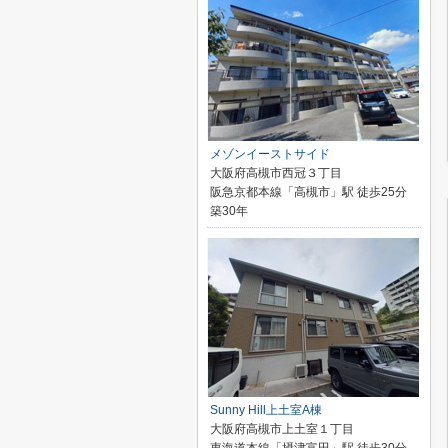
メゾンイーストサイド
大阪府高槻市西冠３丁目
阪急京都本線「高槻市」駅 徒歩25分
築30年
Sunny Hill上土室A棟
大阪府高槻市上土室１丁目