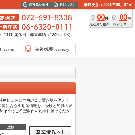
最終更新：2026年08月07日
00
00
件
件
最近見た物件
検討リスト
-19:00
定休日：年末年始（12/27～1/3）
。共用部に住民専用のゴミ置き場を備えて
希望に合う不動産情報を、経験と知識の豊
tailife.jpまでご希望条件をお申し付けくださ
建物
空室情報へ
52年