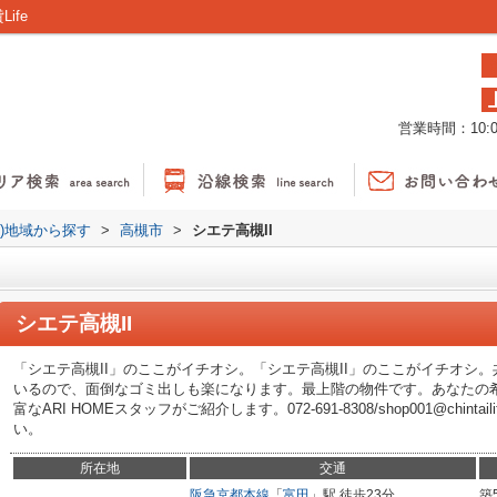
ife
営業時間：10:00
貸)地域から探す
>
高槻市
>
シエテ高槻II
シエテ高槻II
「シエテ高槻II」のここがイチオシ。「シエテ高槻II」のここがイチオシ
いるので、面倒なゴミ出しも楽になります。最上階の物件です。あなたの
富なARI HOMEスタッフがご紹介します。072-691-8308/shop001@chin
い。
所在地
交通
阪急京都本線
「
富田
」駅 徒歩23分
築