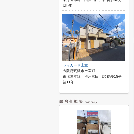
東海道本線「摂津富田」駅 徒歩30分
築9年
フィカーサ土室
大阪府高槻市土室町
東海道本線「摂津富田」駅 徒歩18分
築11年