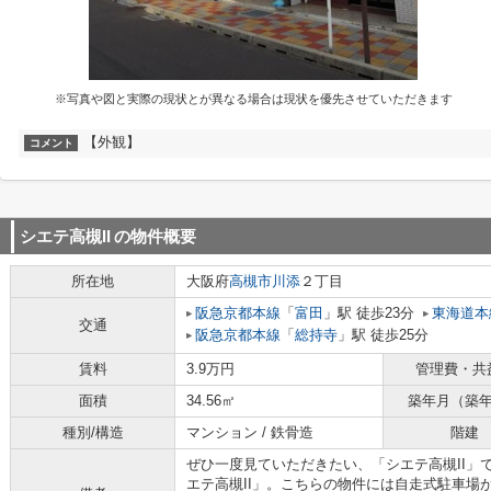
※写真や図と実際の現状とが異なる場合は現状を優先させていただきます
【外観】
コメント
シエテ高槻II
の物件概要
所在地
大阪府
高槻市
川添
２丁目
阪急京都本線
「
富田
」駅 徒歩23分
東海道本
交通
阪急京都本線
「
総持寺
」駅 徒歩25分
賃料
3.9万円
管理費・共
面積
34.56㎡
築年月（築
種別/構造
マンション / 鉄骨造
階建
ぜひ一度見ていただきたい、「シエテ高槻II」
エテ高槻II」。こちらの物件には自走式駐車場