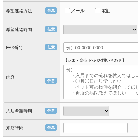
メール
電話
希望連絡方法
任意
希望連絡時間
任意
FAX番号
任意
【シエテ高槻IIへのお問い合わせ】
内容
任意
入居希望時期
任意
来店時間
任意