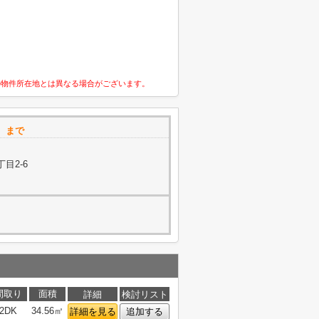
の物件所在地とは異なる場合がございます。
店 まで
目2-6
間取り
面積
詳細
検討リスト
2DK
34.56㎡
詳細を見る
追加する