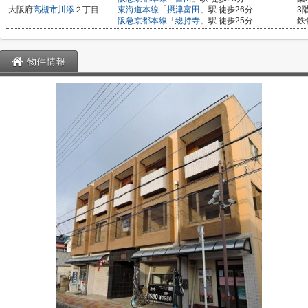
大阪府
高槻市
川添
２丁目
東海道本線
「
摂津富田
」駅 徒歩26分
3
阪急京都本線
「
総持寺
」駅 徒歩25分
鉄
物件情報