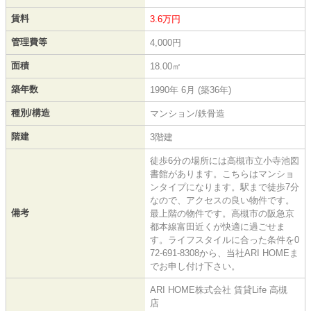
賃料
3.6万円
管理費等
4,000円
面積
18.00㎡
築年数
1990年 6月 (築36年)
種別/構造
マンション/鉄骨造
階建
3階建
徒歩6分の場所には高槻市立小寺池図
書館があります。こちらはマンショ
ンタイプになります。駅まで徒歩7分
なので、アクセスの良い物件です。
備考
最上階の物件です。高槻市の阪急京
都本線富田近くが快適に過ごせま
す。ライフスタイルに合った条件を0
72-691-8308から、当社ARI HOMEま
でお申し付け下さい。
ARI HOME株式会社 賃貸Life 高槻
店