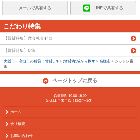
メールで共有する
LINEで共有する
こだわり特集
【賃貸特集】敷金礼金ゼロ
【賃貸特集】駅近
大阪市・高槻市の賃貸｜賃貸Life
>
(賃貸)地域から探す
>
高槻市
>
シャトレ富
田
ページトップに戻る
営業時間:10:00-19:00
定休日:年末年始（12/27～1/3）
ホーム
会社概要
お問い合わせ