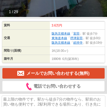
1 / 29
賃料
3.6万円
阪急京都本線
「
富田
」駅 徒歩7分
交通
東海道本線
「
摂津富田
」駅 徒歩9分
阪急京都本線
「
総持寺
」駅 徒歩19分
間取り(面積)
1K(18.00㎡)
築年月
1990年 6月(築36年)
メールでお問い合わせする(無料)
電話でお問い合わせする
最上階の物件です。駅から徒歩7分の物件なら、駅前のお
買い物も便利です。2駅利用できる場所にあり、行き先に