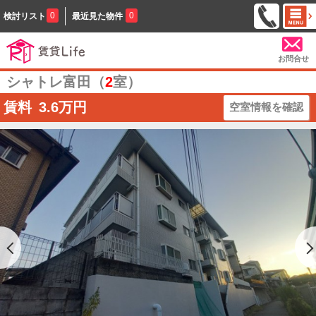
0
0
検討リスト
最近見た物件
お問合せ
シャトレ富田（
2
室）
賃料
3.6
万円
空室情報を確認