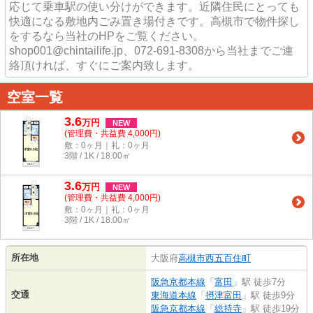
応じて乗車駅の使い分けができます。近隣住民にとっても
快適になる敷地内ごみ置き場付きです。高槻市で物件探し
をするなら当社のHPをご覧ください。
shop001@chintailife.jp、072-691-8308から当社までご連
絡頂ければ、すぐにご案内致します。
空室一覧
3.6
万
円
NEW
(管理費・共益費 4,000円)
敷：0ヶ月｜礼：0ヶ月
3階 / 1K / 18.00㎡
3.6
万
円
NEW
(管理費・共益費 4,000円)
敷：0ヶ月｜礼：0ヶ月
3階 / 1K / 18.00㎡
所在地
大阪府
高槻市
西五百住町
阪急京都本線
「
富田
」駅 徒歩7分
交通
東海道本線
「
摂津富田
」駅 徒歩9分
阪急京都本線
「
総持寺
」駅 徒歩19分