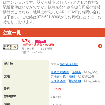
はマンションです。駅から徒歩5分というアクセス良好な
駅近物件はいかがですか。阪急京都本線高槻市周辺の賃貸
情報のことなら、地域に特化したARI HOMEにお問い合わ
せ下さい。ご連絡は072-691-8308からお気軽にどうぞ、お
待ちしております。
空室一覧
6.7
万
円
NEW
(管理費・共益費 4,000円)
敷：0ヶ月｜礼：15万円
3階 / 1K / 22.96㎡
所在地
大阪府
高槻市
京口町
阪急京都本線
「
高槻市
」駅 徒歩5分
交通
東海道本線
「
高槻
」駅 徒歩10分
東海道本線
「
摂津富田
」駅 徒歩42分
賃料
6.7万円
管理費等
4,000円
面積
22.96㎡