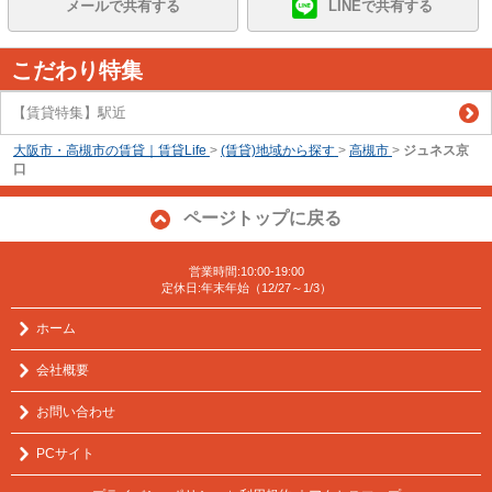
メールで共有する
LINEで共有する
こだわり特集
【賃貸特集】駅近
大阪市・高槻市の賃貸｜賃貸Life
>
(賃貸)地域から探す
>
高槻市
>
ジュネス京
口
ページトップに戻る
営業時間:10:00-19:00
定休日:年末年始（12/27～1/3）
ホーム
会社概要
お問い合わせ
PCサイト