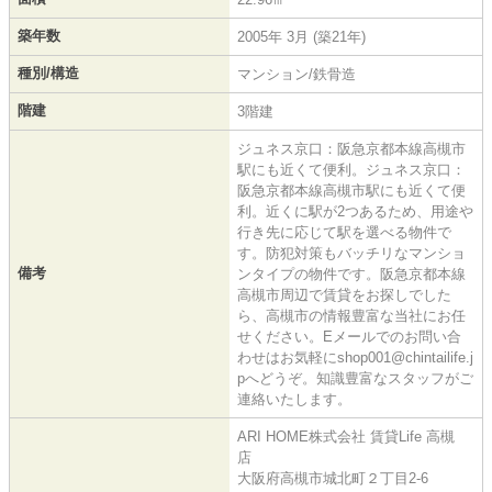
築年数
2005年 3月 (築21年)
種別/構造
マンション/鉄骨造
階建
3階建
ジュネス京口：阪急京都本線高槻市
駅にも近くて便利。ジュネス京口：
阪急京都本線高槻市駅にも近くて便
利。近くに駅が2つあるため、用途や
行き先に応じて駅を選べる物件で
す。防犯対策もバッチリなマンショ
備考
ンタイプの物件です。阪急京都本線
高槻市周辺で賃貸をお探しでした
ら、高槻市の情報豊富な当社にお任
せください。Eメールでのお問い合
わせはお気軽にshop001@chintailife.j
pへどうぞ。知識豊富なスタッフがご
連絡いたします。
ARI HOME株式会社 賃貸Life 高槻
店
大阪府高槻市城北町２丁目2-6