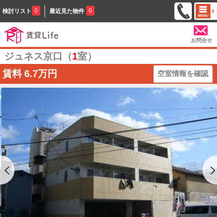
0
0
検討リスト
最近見た物件
お問合せ
ジュネス京口（
1
室）
賃料
6.7万円
空室情報を確認