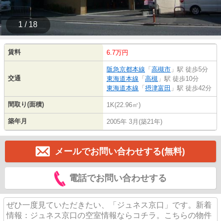
1 / 18
賃料
6.7万円
阪急京都本線
「
高槻市
」駅 徒歩5分
交通
東海道本線
「
高槻
」駅 徒歩10分
東海道本線
「
摂津富田
」駅 徒歩42分
間取り(面積)
1K(22.96㎡)
築年月
2005年 3月(築21年)
メールでお問い合わせする(無料)
電話でお問い合わせする
ぜひ一度見ていただきたい、「ジュネス京口」です。新着
情報：ジュネス京口の空室情報ならコチラ。こちらの物件