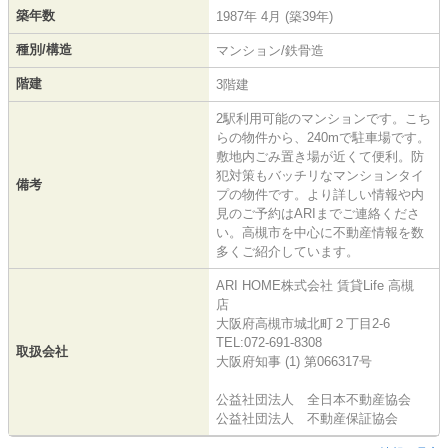
築年数
1987年 4月 (築39年)
種別/構造
マンション/鉄骨造
階建
3階建
2駅利用可能のマンションです。こち
らの物件から、240mで駐車場です。
敷地内ごみ置き場が近くて便利。防
犯対策もバッチリなマンションタイ
備考
プの物件です。より詳しい情報や内
見のご予約はARIまでご連絡くださ
い。高槻市を中心に不動産情報を数
多くご紹介しています。
ARI HOME株式会社 賃貸Life 高槻
店
大阪府高槻市城北町２丁目2-6
TEL:072-691-8308
取扱会社
大阪府知事 (1) 第066317号
公益社団法人 全日本不動産協会
公益社団法人 不動産保証協会