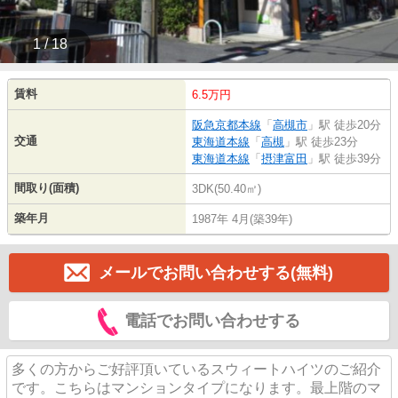
1 / 18
賃料
6.5万円
阪急京都本線
「
高槻市
」駅 徒歩20分
交通
東海道本線
「
高槻
」駅 徒歩23分
東海道本線
「
摂津富田
」駅 徒歩39分
間取り(面積)
3DK(50.40㎡)
築年月
1987年 4月(築39年)
メールでお問い合わせする(無料)
電話でお問い合わせする
多くの方からご好評頂いているスウィートハイツのご紹介
です。こちらはマンションタイプになります。最上階のマ