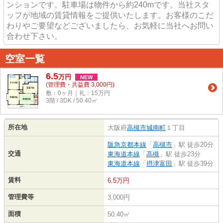
ンションです。駐車場は物件から約240mです。当社スタ
ッフが地域の賃貸情報をご提供いたします。お客様のこだ
わりやご要望などございましたら、お気軽に当社へお問い
合わせ下さい。
空室一覧
6.5
万
円
NEW
(管理費・共益費 3,000円)
敷：0ヶ月｜礼：15万円
3階 / 3DK / 50.40㎡
所在地
大阪府
高槻市
城南町
１丁目
阪急京都本線
「
高槻市
」駅 徒歩20分
交通
東海道本線
「
高槻
」駅 徒歩23分
東海道本線
「
摂津富田
」駅 徒歩39分
賃料
6.5万円
管理費等
3,000円
面積
50.40㎡