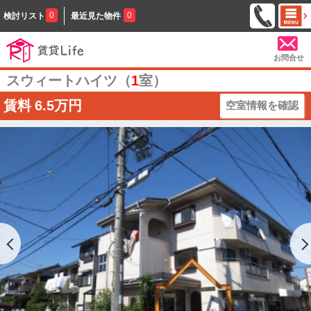
0
0
検討リスト
最近見た物件
お問合せ
スウィートハイツ（
1
室）
賃料
6.5万円
空室情報を確認