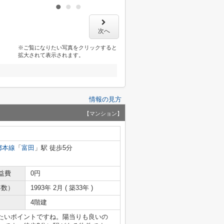
次へ
※ご覧になりたい写真をクリックすると
拡大されて表示されます。
情報の見方
【マンション】
都本線
「
富田
」駅 徒歩5分
益費
0円
年数）
1993年 2月 ( 築33年 )
4階建
たいポイントですね。陽当りも良いの