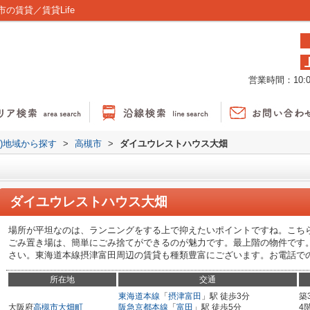
の賃貸／賃貸Life
営業時間：10:00
貸)地域から探す
>
高槻市
>
ダイユウレストハウス大畑
ダイユウレストハウス大畑
場所が平坦なのは、ランニングをする上で抑えたいポイントですね。こち
ごみ置き場は、簡単にごみ捨てができるのが魅力です。最上階の物件です
さい。東海道本線摂津富田周辺の賃貸も種類豊富にございます。お電話でのお問い
所在地
交通
東海道本線
「
摂津富田
」駅 徒歩3分
築
大阪府
高槻市
大畑町
阪急京都本線
「
富田
」駅 徒歩5分
4