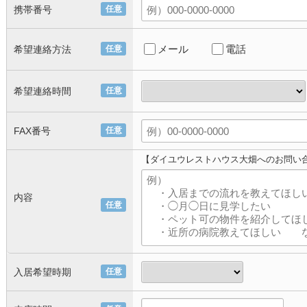
携帯番号
任意
メール
電話
希望連絡方法
任意
希望連絡時間
任意
FAX番号
任意
【ダイユウレストハウス大畑へのお問い
内容
任意
入居希望時期
任意