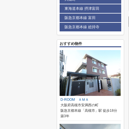
東海道本線 摂津富田
阪急京都本線 富田
阪急京都本線 総持寺
おすすめ物件
D-ROOM ＡＭＡ
大阪府高槻市安満西の町
阪急京都本線「高槻市」駅 徒歩18分
築3年