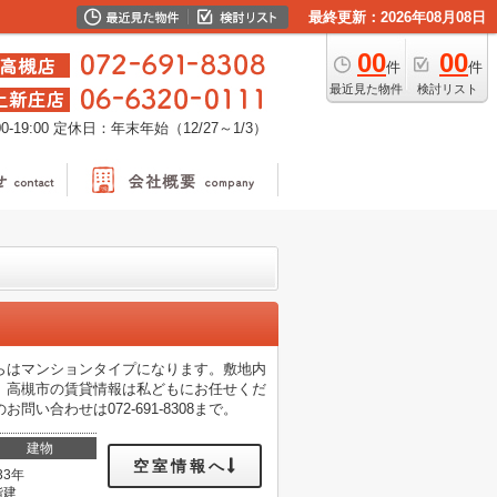
最終更新：2026年08月08日
00
00
件
件
最近見た物件
検討リスト
-19:00
定休日：年末年始（12/27～1/3）
らはマンションタイプになります。敷地内
。高槻市の賃貸情報は私どもにお任せくだ
合わせは072-691-8308まで。
建物
空室情報へ
33年
階建