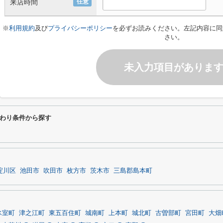
来店時間
任意
※
利用規約
及び
プライバシーポリシー
を必ずお読みください。左記内容に同
さい。
未入力項目がありま
わり条件から探す
淀川区
池田市
吹田市
枚方市
茨木市
三島郡島本町
氷室町
津之江町
東五百住町
城南町
上本町
城北町
古曽部町
宮田町
大畑