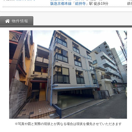
阪急京都本線
「
総持寺
」駅 徒歩19分
鉄
物件情報
※写真や図と実際の現状とが異なる場合は現状を優先させていただきます