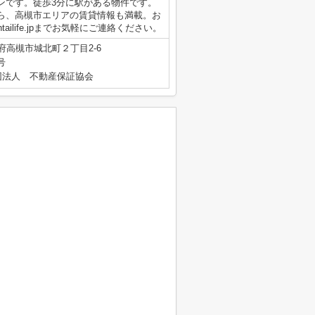
ンです。徒歩3分に駅がある物件です。
なら、高槻市エリアの賃貸情報も満載。お
intailife.jpまでお気軽にご連絡ください。
府高槻市城北町２丁目2-6
号
団法人 不動産保証協会