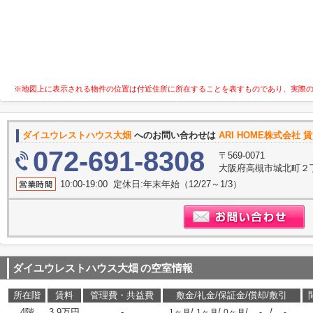
※地図上に表示される物件の位置は付近住所に所在することを表すものであり、実際
ダイユウレストハウス大畑
へのお問い合わせは
ARI HOME株式会社 
072-691-8308
〒569-0071
大阪府高槻市城北町２丁
10:00-19:00 定休日:年末年始（12/27～1/3）
ダイユウレストハウス大畑
の空室情報
所在階
賃料
管理費・共益費
敷金/礼金/保証金/償却/敷引
4階
3.9万円
-
/
/
/
/
1ヶ月
1ヶ月
0ヶ月
-
-