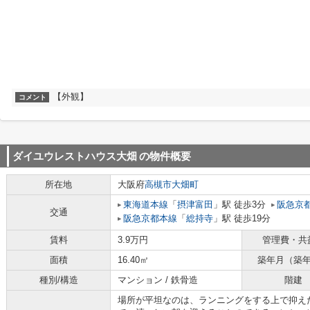
【外観】
コメント
ダイユウレストハウス大畑
の物件概要
所在地
大阪府
高槻市
大畑町
東海道本線
「
摂津富田
」駅 徒歩3分
阪急京
交通
阪急京都本線
「
総持寺
」駅 徒歩19分
賃料
3.9万円
管理費・共
面積
16.40㎡
築年月（築
種別/構造
マンション / 鉄骨造
階建
場所が平坦なのは、ランニングをする上で抑え