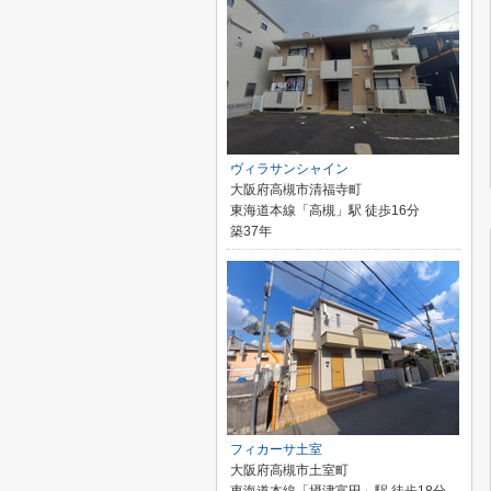
ヴィラサンシャイン
大阪府高槻市清福寺町
東海道本線「高槻」駅 徒歩16分
築37年
フィカーサ土室
大阪府高槻市土室町