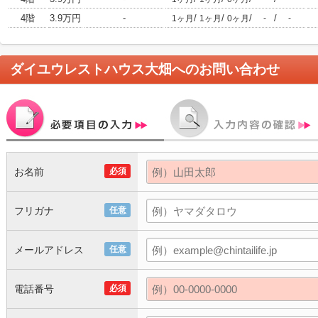
4階
3.9万円
-
/
/
/
/
1ヶ月
1ヶ月
0ヶ月
-
-
ダイユウレストハウス大畑
へのお問い合わせ
お名前
必須
フリガナ
任意
メールアドレス
任意
電話番号
必須