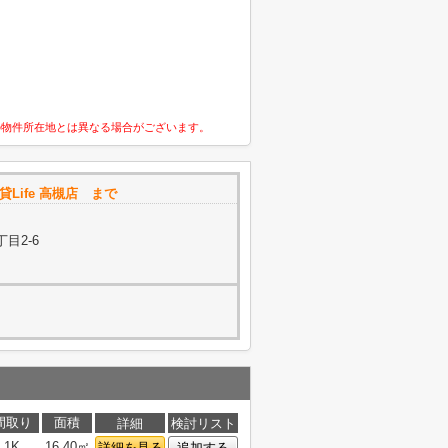
の物件所在地とは異なる場合がございます。
賃貸Life 高槻店 まで
目2-6
間取り
面積
詳細
検討リスト
1K
16.40㎡
詳細を見る
追加する