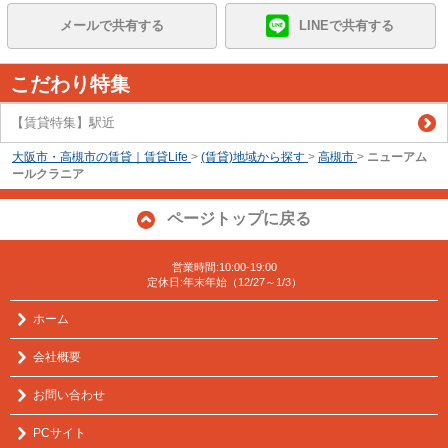
メールで共有する
LINEで共有する
こだわり特集
【賃貸特集】駅近
大阪市・高槻市の賃貸｜賃貸Life
>
(賃貸)地域から探す
>
高槻市
>
ニューアム
ールクラニア
ページトップに戻る
営業時間:10:00-19:00
定休日:年末年始（12/27～1/3）
ホーム
会社概要
お問い合わせ
PCサイト