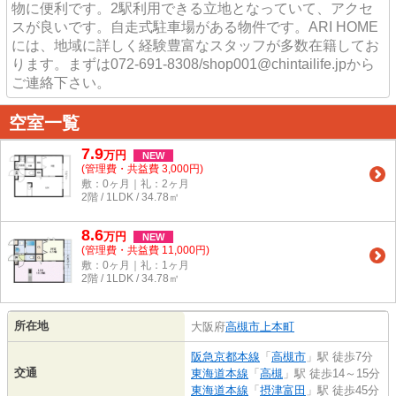
物に便利です。2駅利用できる立地となっていて、アクセ
スが良いです。自走式駐車場がある物件です。ARI HOME
には、地域に詳しく経験豊富なスタッフが多数在籍してお
ります。まずは072-691-8308/shop001@chintailife.jpから
ご連絡下さい。
空室一覧
7.9
万
円
NEW
(管理費・共益費 3,000円)
敷：0ヶ月｜礼：2ヶ月
2階 / 1LDK / 34.78㎡
8.6
万
円
NEW
(管理費・共益費 11,000円)
敷：0ヶ月｜礼：1ヶ月
2階 / 1LDK / 34.78㎡
所在地
大阪府
高槻市
上本町
阪急京都本線
「
高槻市
」駅 徒歩7分
交通
東海道本線
「
高槻
」駅 徒歩14～15分
東海道本線
「
摂津富田
」駅 徒歩45分