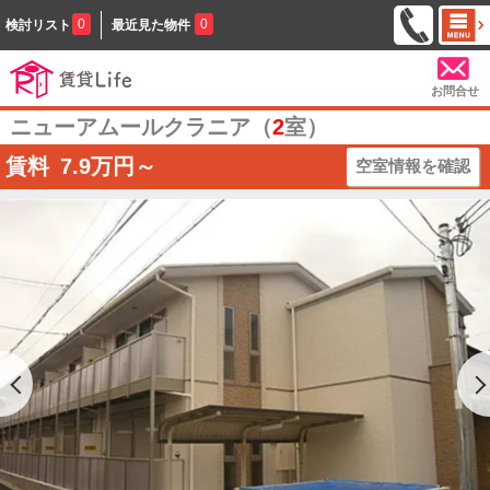
0
0
検討リスト
最近見た物件
お問合せ
ニューアムールクラニア（
2
室）
賃料
7.9
万円～
空室情報を確認