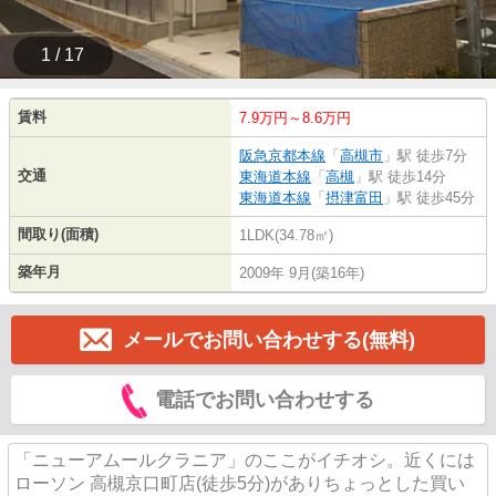
1 / 17
賃料
7.9万円～8.6万円
阪急京都本線
「
高槻市
」駅 徒歩7分
交通
東海道本線
「
高槻
」駅 徒歩14分
東海道本線
「
摂津富田
」駅 徒歩45分
間取り(面積)
1LDK(34.78㎡)
築年月
2009年 9月(築16年)
メールでお問い合わせする(無料)
電話でお問い合わせする
「ニューアムールクラニア」のここがイチオシ。近くには
ローソン 高槻京口町店(徒歩5分)がありちょっとした買い