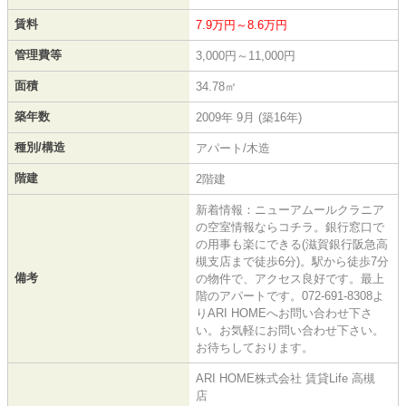
賃料
7.9万円～8.6万円
管理費等
3,000円～11,000円
面積
34.78㎡
築年数
2009年 9月 (築16年)
種別/構造
アパート/木造
階建
2階建
新着情報：ニューアムールクラニア
の空室情報ならコチラ。銀行窓口で
の用事も楽にできる(滋賀銀行阪急高
槻支店まで徒歩6分)。駅から徒歩7分
備考
の物件で、アクセス良好です。最上
階のアパートです。072-691-8308よ
りARI HOMEへお問い合わせ下さ
い。お気軽にお問い合わせ下さい。
お待ちしております。
ARI HOME株式会社 賃貸Life 高槻
店