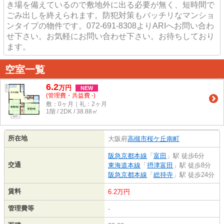
き場を備えているので敷地外に出る必要が無く、短時間で
ごみ出しを終えられます。防犯対策もバッチリなマンショ
ンタイプの物件です。072-691-8308よりARIへお問い合わ
せ下さい。お気軽にお問い合わせ下さい。お待ちしており
ます。
空室一覧
6.2
万
円
NEW
(管理費・共益費 -)
敷：0ヶ月｜礼：2ヶ月
1階 / 2DK / 38.88㎡
所在地
大阪府
高槻市
桜ケ丘南町
阪急京都本線
「
富田
」駅 徒歩6分
交通
東海道本線
「
摂津富田
」駅 徒歩8分
阪急京都本線
「
総持寺
」駅 徒歩24分
賃料
6.2万円
管理費等
-