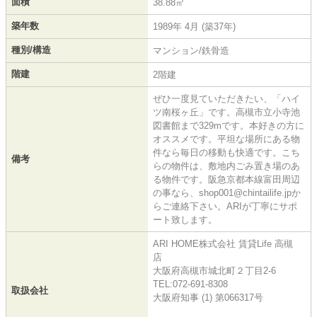
面積
38.88㎡
築年数
1989年 4月 (築37年)
種別/構造
マンション/鉄骨造
階建
2階建
ぜひ一度見ていただきたい、「ハイ
ツ南桜ヶ丘」です。高槻市立小寺池
図書館まで329mです。本好きの方に
オススメです。平坦な場所にある物
件なら毎日の移動も快適です。こち
備考
らの物件は、敷地内ごみ置き場のあ
る物件です。阪急京都本線富田周辺
の事なら、shop001@chintailife.jpか
らご連絡下さい。ARIが丁寧にサポ
ート致します。
ARI HOME株式会社 賃貸Life 高槻
店
大阪府高槻市城北町２丁目2-6
TEL:072-691-8308
取扱会社
大阪府知事 (1) 第066317号