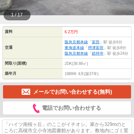
1 / 17
賃料
6.2万円
阪急京都本線
「
富田
」駅 徒歩6分
交通
東海道本線
「
摂津富田
」駅 徒歩8分
阪急京都本線
「
総持寺
」駅 徒歩24分
間取り(面積)
2DK(38.88㎡)
築年月
1989年 4月(築37年)
メールでお問い合わせする(無料)
電話でお問い合わせする
「ハイツ南桜ヶ丘」のここがイチオシ。家から329mのと
ころに高槻市立小寺池図書館があります。敷地内にゴミ置