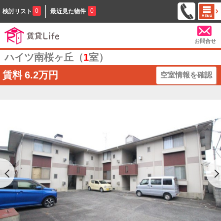
0
0
検討リスト
最近見た物件
お問合せ
ハイツ南桜ヶ丘（
1
室）
賃料
6.2万円
空室情報を確認