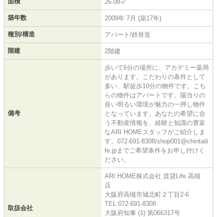
面積
26.08㎡
築年数
2009年 7月 (築17年)
種別/構造
アパート/鉄骨造
階建
2階建
歩いて6分の場所に、アカデミー薬局
があります。こだわりの条件として
多い、駅徒歩10分の物件です。こち
らの物件はアパートです。陽当りの
良い明るい環境が魅力の一押し物件
備考
となっています。あなたの希望に合
う不動産情報を、経験と知識の豊富
なARI HOMEスタッフがご紹介しま
す。072-691-8308/shop001@chintaili
fe.jpまでご希望条件をお申し付けく
ださい。
ARI HOME株式会社 賃貸Life 高槻
店
大阪府高槻市城北町２丁目2-6
TEL:072-691-8308
取扱会社
大阪府知事 (1) 第066317号