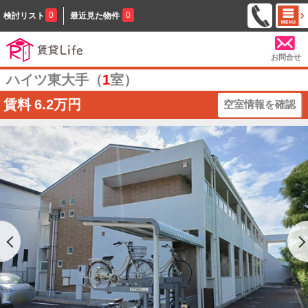
0
0
検討リスト
最近見た物件
お問合せ
ハイツ東大手（
1
室）
賃料
6.2万円
空室情報を確認