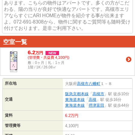
あります。こちらの物件はアパートです。多くの方がこだ
わる、陽の当りが良好で快適なアパートです。高槻市エリ
アならすぐにARI HOMEが物件を紹介する事が出来ます
よ。072-691-8308から、物件に関するご質問等も随時受け
付けております。是非ご利用下さい。
空室一覧
6.2
万
円
NEW
(管理費・共益費 4,100円)
敷：0ヶ月｜礼：1ヶ月
1階 / 1K / 26.08㎡
所在地
大阪府
高槻市
八幡町
１－８
阪急京都本線
「
高槻市
」駅 徒歩10分
交通
東海道本線
「
高槻
」駅 徒歩16分
東海道本線
「
摂津富田
」駅 徒歩44分
賃料
6.2万円
管理費等
4,100円