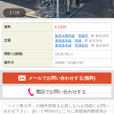
1 / 19
賃料
6.2万円
阪急京都本線
「
高槻市
」駅 徒歩10分
交通
東海道本線
「
高槻
」駅 徒歩16分
東海道本線
「
摂津富田
」駅 徒歩44分
間取り(面積)
1K(26.08㎡)
築年月
2009年 7月(築17年)
メールでお問い合わせする(無料)
電話でお問い合わせする
「ハイツ東大手」の物件情報をお探しならお気軽にお問い
合わせ下さい。歩いて483mのところに高槻城内郵便局が