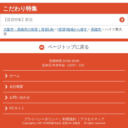
こだわり特集
【賃貸特集】駅近
大阪市・高槻市の賃貸｜賃貸Life
>
(賃貸)地域から探す
>
高槻市
>
ハイツ東大
手
ページトップに戻る
営業時間:10:00-19:00
定休日:年末年始（12/27～1/3）
ホーム
会社概要
お問い合わせ
PCサイト
プライバシーポリシー
利用規約
｜アクセスマップ
｜
Copyright(c) ARI HOME株式会社 賃貸Life 高槻店 All rights reserved.