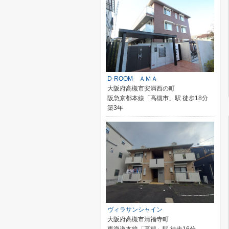
D-ROOM ＡＭＡ
大阪府高槻市安満西の町
阪急京都本線「高槻市」駅 徒歩18分
築3年
ヴィラサンシャイン
大阪府高槻市清福寺町