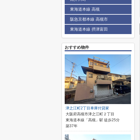
東海道本線 高槻
阪急京都本線 高槻市
東海道本線 摂津富田
おすすめ物件
津之江町2丁目車庫付貸家
大阪府高槻市津之江町２丁目
東海道本線「高槻」駅 徒歩25分
築37年