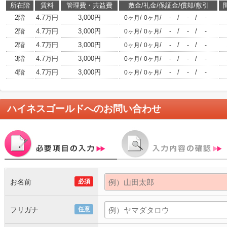
所在階
賃料
管理費・共益費
敷金/礼金/保証金/償却/敷引
2階
4.7万円
3,000円
/
/
/
/
0ヶ月
0ヶ月
-
-
-
2階
4.7万円
3,000円
/
/
/
/
0ヶ月
0ヶ月
-
-
-
2階
4.7万円
3,000円
/
/
/
/
0ヶ月
0ヶ月
-
-
-
3階
4.7万円
3,000円
/
/
/
/
0ヶ月
0ヶ月
-
-
-
4階
4.7万円
3,000円
/
/
/
/
0ヶ月
0ヶ月
-
-
-
ハイネスゴールド
へのお問い合わせ
お名前
必須
フリガナ
任意