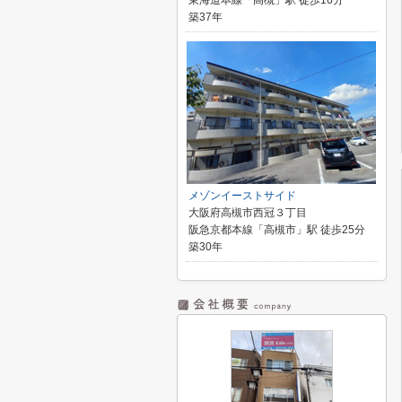
東海道本線「高槻」駅 徒歩16分
築37年
メゾンイーストサイド
大阪府高槻市西冠３丁目
阪急京都本線「高槻市」駅 徒歩25分
築30年