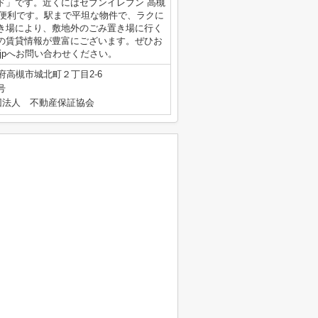
ド」です。近くにはセブンイレブン 高槻
に便利です。駅まで平坦な物件で、ラクに
き場により、敷地外のごみ置き場に行く
アの賃貸情報が豊富にございます。ぜひお
ilife.jpへお問い合わせください。
府高槻市城北町２丁目2-6
号
団法人 不動産保証協会