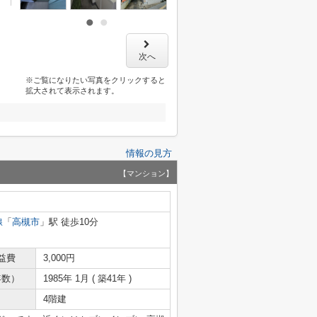
次へ
※ご覧になりたい写真をクリックすると
拡大されて表示されます。
情報の見方
【マンション】
線
「
高槻市
」駅 徒歩10分
益費
3,000円
年数）
1985年 1月 ( 築41年 )
4階建