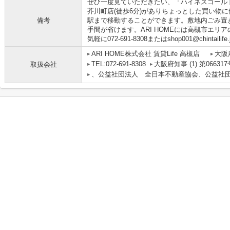
ぜひ一度見ていただきたい、「ハイネスゴール
芥川町店(徒歩6分)がありちょっとした買い物
備考
駅まで移動することができます。敷地内ごみ置
手間が省けます。ARI HOMEには高槻市エリ
気軽に072-691-8308またはshop001@chinta
ARI HOME株式会社 賃貸Life 高槻店
大阪
TEL:072-691-8308
大阪府知事 (1) 第066317
取扱会社
、公益社団法人 全日本不動産協会、公益社