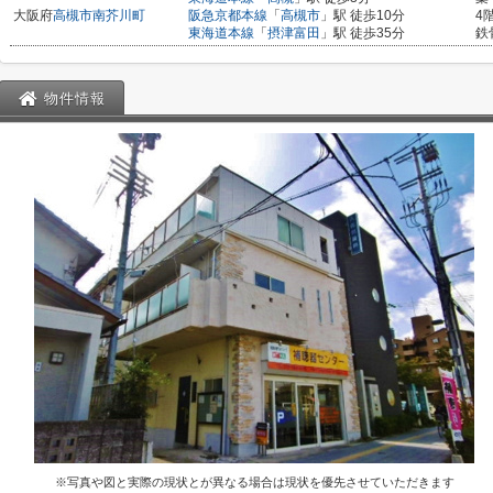
大阪府
高槻市
南芥川町
阪急京都本線
「
高槻市
」駅 徒歩10分
4
東海道本線
「
摂津富田
」駅 徒歩35分
鉄
物件情報
※写真や図と実際の現状とが異なる場合は現状を優先させていただきます