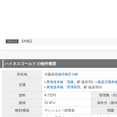
【外観】
コメント
ハイネスゴールド
の物件概要
所在地
大阪府
高槻市
南芥川町
東海道本線
「
高槻
」駅 徒歩3分
阪急京都本
交通
東海道本線
「
摂津富田
」駅 徒歩35分
賃料
4.7万円
管理費・共
面積
21.97㎡
築年月（築
種別/構造
マンション / 鉄骨造
階建