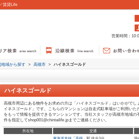
貸Life
営業時間：10:00
貸)地域から探す
>
高槻市
>
ハイネスゴールド
ハイネスゴールド
高槻市周辺にある物件をお求めの方は「ハイネスゴールド」はいかがでし
イネスゴールド」です。こちらのマンションは自走式駐車場がご利用いた
をもって情報を提供できるマンションです。当社スタッフが高槻市地域の
件を指定してshop001@chintailife.jpまでご連絡ください。
所在地
交通
東海道本線
「
高槻
」駅 徒歩3分
築