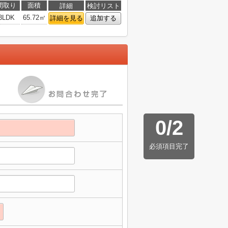
間取り
面積
詳細
検討リスト
3LDK
65.72㎡
詳細を見る
追加する
0
/
2
必須項目完了