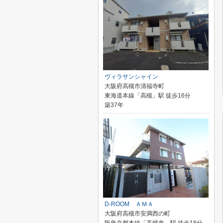
ヴィラサンシャイン
大阪府高槻市清福寺町
東海道本線「高槻」駅 徒歩16分
築37年
D-ROOM ＡＭＡ
大阪府高槻市安満西の町