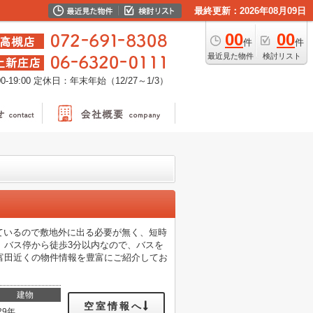
最終更新：2026年08月09日
00
00
件
件
最近見た物件
検討リスト
-19:00
定休日：年末年始（12/27～1/3）
ているので敷地外に出る必要が無く、短時
。バス停から徒歩3分以内なので、バスを
線富田近くの物件情報を豊富にご紹介してお
建物
空室情報へ
29年