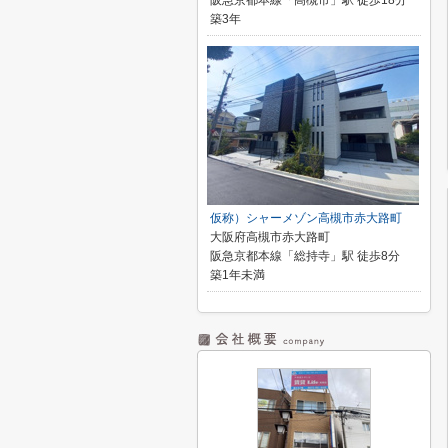
阪急京都本線「高槻市」駅 徒歩18分
築3年
仮称）シャーメゾン高槻市赤大路町
大阪府高槻市赤大路町
阪急京都本線「総持寺」駅 徒歩8分
築1年未満