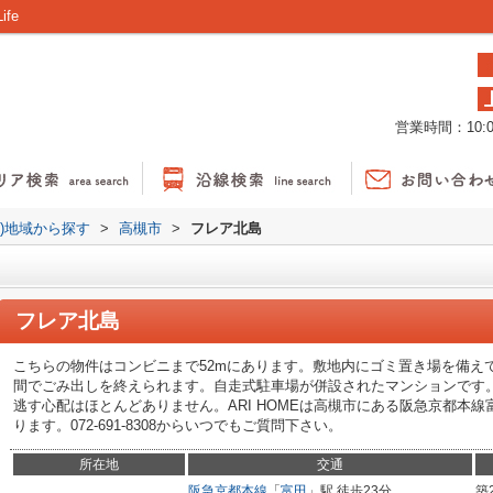
fe
営業時間：10:00
貸)地域から探す
>
高槻市
>
フレア北島
フレア北島
こちらの物件はコンビニまで52mにあります。敷地内にゴミ置き場を備え
間でごみ出しを終えられます。自走式駐車場が併設されたマンションです
逃す心配はほとんどありません。ARI HOMEは高槻市にある阪急京都本
ります。072-691-8308からいつでもご質問下さい。
所在地
交通
阪急京都本線
「
富田
」駅 徒歩23分
築