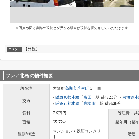
※写真や図と実際の現状とが異なる場合は現状を優先させていただきます
【外観】
コメント
フレア北島
の物件概要
所在地
大阪府
高槻市
芝生町
３丁目
阪急京都本線
「
富田
」駅 徒歩23分
東海道本
交通
阪急京都本線
「
高槻市
」駅 徒歩38分
賃料
7.9万円
管理費・共
面積
65.72㎡
築年月（築
マンション / 鉄筋コンクリー
種別/構造
階建
ト