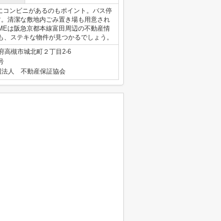
にコンビニがあるのもポイント。バス停
す。清潔な敷地内ごみ置き場も用意され
OMEは阪急京都本線富田周辺の不動産情
も、ステキな物件が見つかるでしょう。
府高槻市城北町２丁目2-6
号
団法人 不動産保証協会