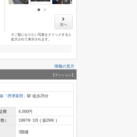
次へ
※ご覧になりたい写真をクリックすると
拡大されて表示されます。
情報の見方
【マンション】
線
「
摂津富田
」駅 徒歩25分
益費
6,000円
年数）
1997年 3月 ( 築29年 )
3階建