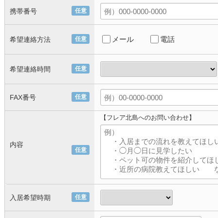
携帯番号
任意
メール
電話
希望連絡方法
任意
希望連絡時間
任意
FAX番号
任意
【フレア北島へのお問い合わせ】
内容
任意
入居希望時期
任意