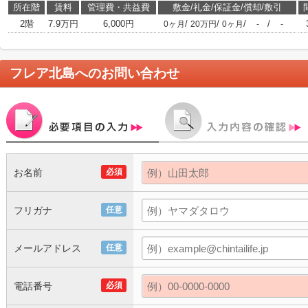
所在階
賃料
管理費・共益費
敷金/礼金/保証金/償却/敷引
2階
7.9万円
6,000円
/
/
/
/
0ヶ月
20万円
0ヶ月
-
-
フレア北島
へのお問い合わせ
お名前
必須
フリガナ
任意
メールアドレス
任意
電話番号
必須