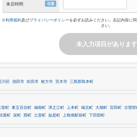
来店時間
任意
※
利用規約
及び
プライバシーポリシー
を必ずお読みください。左記内容に同
さい。
未入力項目がありま
淀川区
池田市
吹田市
枚方市
茨木市
三島郡島本町
氷室町
東五百住町
城南町
津之江町
上本町
城北町
大畑町
宮田町
古曽部
紺屋町
栄町
西町
土室町
如是町
上牧南駅前町
下田部町