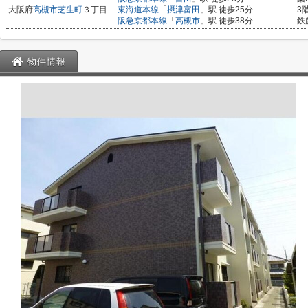
大阪府
高槻市
芝生町
３丁目
東海道本線
「
摂津富田
」駅 徒歩25分
3
阪急京都本線
「
高槻市
」駅 徒歩38分
鉄
物件情報