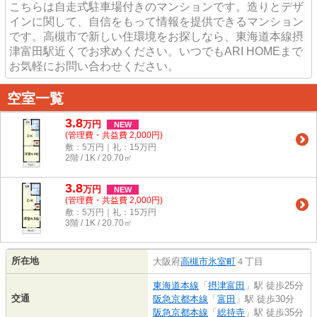
こちらは自走式駐車場付きのマンションです。造りとデザ
インに関して、自信をもって情報を提供できるマンション
です。高槻市で新しい住環境をお探しなら、東海道本線摂
津富田駅近くでお求めください。いつでもARI HOMEまで
お気軽にお問い合わせください。
空室一覧
3.8
万
円
NEW
(管理費・共益費 2,000円)
敷：5万円｜礼：15万円
2階 / 1K / 20.70㎡
3.8
万
円
NEW
(管理費・共益費 2,000円)
敷：5万円｜礼：15万円
3階 / 1K / 20.70㎡
所在地
大阪府
高槻市
氷室町
４丁目
東海道本線
「
摂津富田
」駅 徒歩25分
交通
阪急京都本線
「
富田
」駅 徒歩30分
阪急京都本線
「
総持寺
」駅 徒歩35分