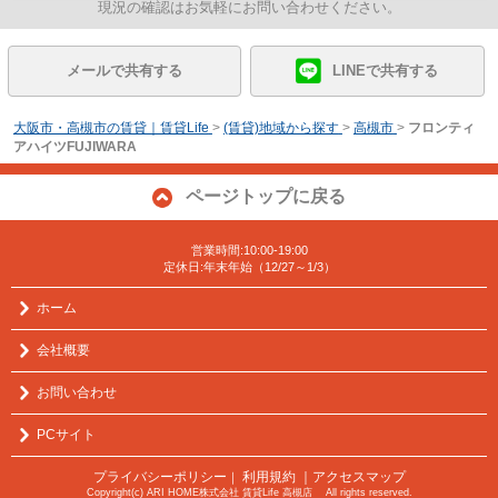
現況の確認はお気軽にお問い合わせください。
メールで共有する
LINEで共有する
大阪市・高槻市の賃貸｜賃貸Life
>
(賃貸)地域から探す
>
高槻市
>
フロンティ
アハイツFUJIWARA
ページトップに戻る
営業時間:10:00-19:00
定休日:年末年始（12/27～1/3）
ホーム
会社概要
お問い合わせ
PCサイト
プライバシーポリシー
利用規約
｜アクセスマップ
｜
Copyright(c) ARI HOME株式会社 賃貸Life 高槻店 All rights reserved.