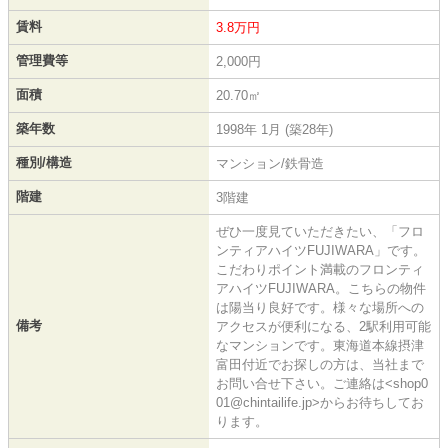
賃料
3.8万円
管理費等
2,000円
面積
20.70㎡
築年数
1998年 1月 (築28年)
種別/構造
マンション/鉄骨造
階建
3階建
ぜひ一度見ていただきたい、「フロ
ンティアハイツFUJIWARA」です。
こだわりポイント満載のフロンティ
アハイツFUJIWARA。こちらの物件
は陽当り良好です。様々な場所への
備考
アクセスが便利になる、2駅利用可能
なマンションです。東海道本線摂津
富田付近でお探しの方は、当社まで
お問い合せ下さい。ご連絡は<shop0
01@chintailife.jp>からお待ちしてお
ります。