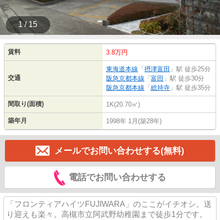
1 / 15
賃料
3.8万円
東海道本線
「
摂津富田
」駅 徒歩25分
交通
阪急京都本線
「
富田
」駅 徒歩30分
阪急京都本線
「
総持寺
」駅 徒歩35分
間取り(面積)
1K(20.70㎡)
築年月
1998年 1月(築28年)
メールでお問い合わせする(無料)
電話でお問い合わせする
「フロンティアハイツFUJIWARA」のここがイチオシ。送
り迎えも楽々。高槻市立阿武野幼稚園まで徒歩1分です。