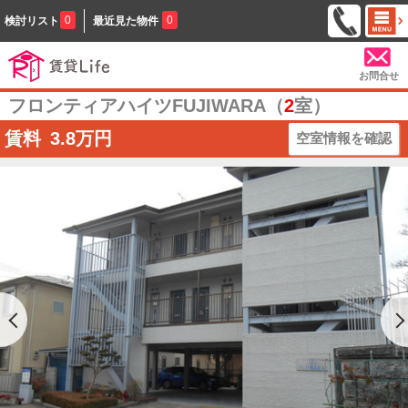
0
0
検討リスト
最近見た物件
お問合せ
フロンティアハイツFUJIWARA（
2
室）
賃料
3.8
万円
空室情報を確認