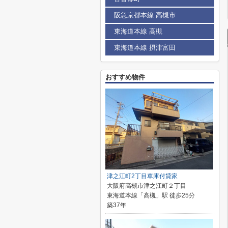
阪急京都本線 高槻市
東海道本線 高槻
東海道本線 摂津富田
おすすめ物件
津之江町2丁目車庫付貸家
大阪府高槻市津之江町２丁目
東海道本線「高槻」駅 徒歩25分
築37年