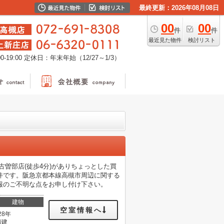
最終更新：2026年08月08日
00
00
件
件
最近見た物件
検討リスト
-19:00
定休日：年末年始（12/27～1/3）
曽部店(徒歩4分)がありちょっとした買
件です。阪急京都本線高槻市周辺に関する
賃貸情報のご不明な点をお申し付け下さい。
建物
空室情報へ
28年
階建