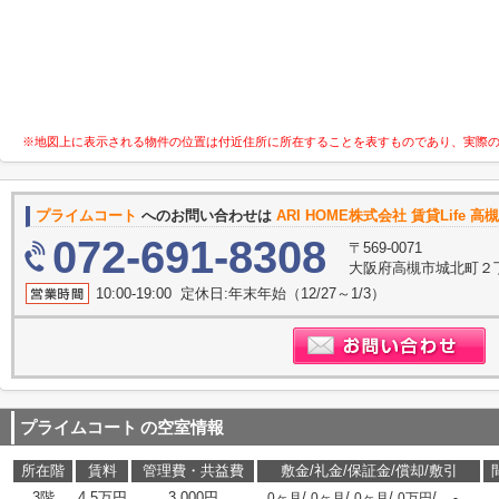
※地図上に表示される物件の位置は付近住所に所在することを表すものであり、実際
プライムコート
へのお問い合わせは
ARI HOME株式会社 賃貸Life 
072-691-8308
〒569-0071
大阪府高槻市城北町２丁
10:00-19:00 定休日:年末年始（12/27～1/3）
プライムコート
の空室情報
所在階
賃料
管理費・共益費
敷金/礼金/保証金/償却/敷引
3階
4.5万円
3,000円
/
/
/
/
0ヶ月
0ヶ月
0ヶ月
0万円
-