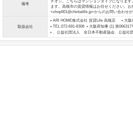
チオシ。こちらはマンションタイプになります
備考
ます。高槻市の賃貸情報はお任せください。お
<shop001@chintailife.jp>からのお問い合わ
ARI HOME株式会社 賃貸Life 高槻店
大阪
TEL:072-691-8308
大阪府知事 (1) 第066317
取扱会社
、公益社団法人 全日本不動産協会、公益社