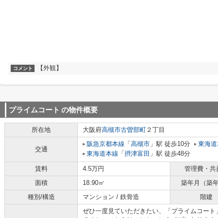
【外観】
コメント
プライムコート
の物件概要
所在地
大阪府
高槻市
古曽部町
２丁目
阪急京都本線
「
高槻市
」駅 徒歩10分
東海道
交通
東海道本線
「
摂津富田
」駅 徒歩48分
賃料
4.5万円
管理費・共
面積
18.90㎡
築年月（築
種別/構造
マンション / 鉄骨造
階建
ぜひ一度見ていただきたい、「プライムコート