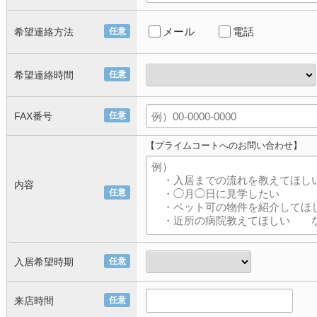
メール
電話
希望連絡方法
任意
希望連絡時間
任意
FAX番号
任意
【プライムコートへのお問い合わせ】
内容
任意
入居希望時期
任意
来店時間
任意