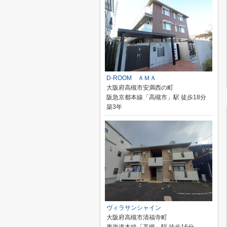
D-ROOM ＡＭＡ
大阪府高槻市安満西の町
阪急京都本線「高槻市」駅 徒歩18分
築3年
ヴィラサンシャイン
大阪府高槻市清福寺町