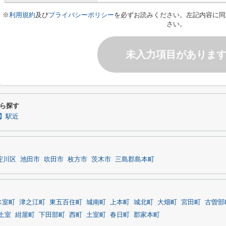
※
利用規約
及び
プライバシーポリシー
を必ずお読みください。左記内容に同
さい。
未入力項目がありま
ら探す
】駅近
淀川区
池田市
吹田市
枚方市
茨木市
三島郡島本町
氷室町
津之江町
東五百住町
城南町
上本町
城北町
大畑町
宮田町
古曽部
土室
紺屋町
下田部町
西町
土室町
春日町
郡家本町