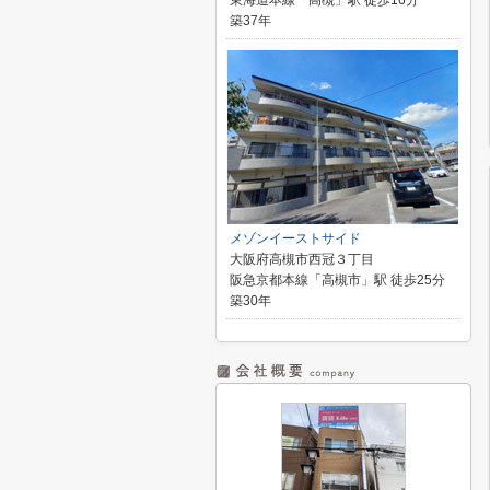
東海道本線「高槻」駅 徒歩16分
築37年
メゾンイーストサイド
大阪府高槻市西冠３丁目
阪急京都本線「高槻市」駅 徒歩25分
築30年