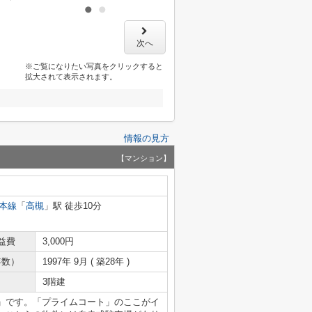
次へ
※ご覧になりたい写真をクリックすると
拡大されて表示されます。
情報の見方
【マンション】
本線
「
高槻
」駅 徒歩10分
益費
3,000円
年数）
1997年 9月 ( 築28年 )
3階建
」です。「プライムコート」のここがイ