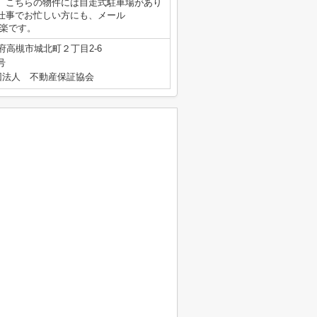
。こちらの物件には自走式駐車場があり
仕事でお忙しい方にも、メール
せが楽です。
府高槻市城北町２丁目2-6
号
団法人 不動産保証協会