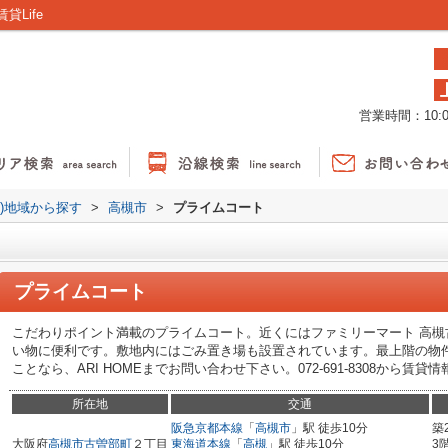
Life
営業時間：10:00
貸)地域から探す
>
高槻市
>
プライムコート
プライムコート
こだわりポイント満載のプライムコート。近くにはファミリーマート 高槻古
い物に便利です。敷地内にはごみ置き場も設置されています。最上階の物
ことなら、ARI HOMEまでお問い合わせ下さい。072-691-8308から
所在地
交通
阪急京都本線
「
高槻市
」駅 徒歩10分
築
大阪府
高槻市
古曽部町
２丁目
東海道本線
「
高槻
」駅 徒歩10分
3