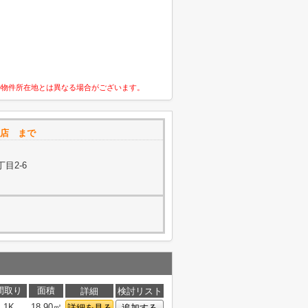
の物件所在地とは異なる場合がございます。
高槻店 まで
目2-6
間取り
面積
詳細
検討リスト
1K
18.90㎡
詳細を見る
追加する