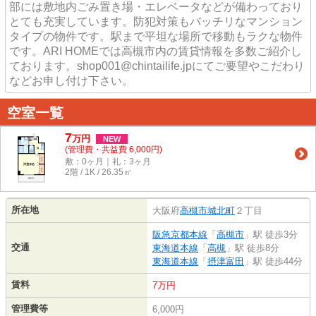
部には敷地内ごみ置き場・エレベータなどが備わっており
とても充実しています。防犯対策もバッチリなマンション
タイプの物件です。駅まで平坦な場所で移動もラクな物件
です。ARI HOMEでは高槻市内の賃貸情報を多数ご紹介し
ております。shop001@chintailife.jpにてご要望やこだわり
などお申し付け下さい。
空室一覧
7
万
円
NEW
(管理費・共益費 6,000円)
敷：0ヶ月｜礼：3ヶ月
2階 / 1K / 26.35㎡
所在地
大阪府
高槻市
城北町
２丁目
阪急京都本線
「
高槻市
」駅 徒歩3分
交通
東海道本線
「
高槻
」駅 徒歩8分
東海道本線
「
摂津富田
」駅 徒歩44分
賃料
7万円
管理費等
6,000円