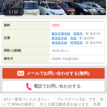
1 / 12
賃料
7万円
阪急京都本線
「
高槻市
」駅 徒歩3分
交通
東海道本線
「
高槻
」駅 徒歩8分
東海道本線
「
摂津富田
」駅 徒歩44分
間取り(面積)
1K(26.35㎡)
築年月
2008年 3月(築18年)
メールでお問い合わせする(無料)
電話でお問い合わせする
ぜひ一度見ていただきたい、「プレステージ1st」です。歩
いて349mの場所に、モリタ屋北園本店があります。共用