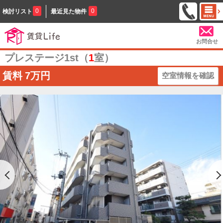
0
0
検討リスト
最近見た物件
お問合せ
プレステージ1st（
1
室）
賃料
7万円
空室情報を確認