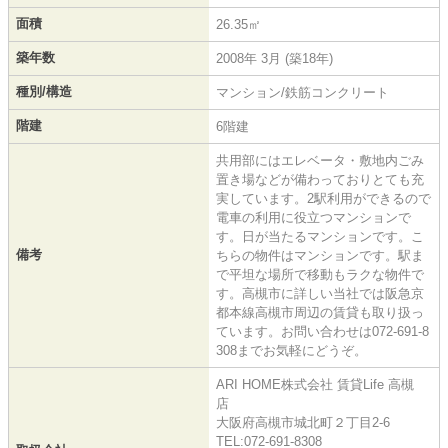
面積
26.35㎡
築年数
2008年 3月 (築18年)
種別/構造
マンション/鉄筋コンクリート
階建
6階建
共用部にはエレベータ・敷地内ごみ
置き場などが備わっておりとても充
実しています。2駅利用ができるので
電車の利用に役立つマンションで
す。日が当たるマンションです。こ
備考
ちらの物件はマンションです。駅ま
で平坦な場所で移動もラクな物件で
す。高槻市に詳しい当社では阪急京
都本線高槻市周辺の賃貸も取り扱っ
ています。お問い合わせは072-691-8
308までお気軽にどうぞ。
ARI HOME株式会社 賃貸Life 高槻
店
大阪府高槻市城北町２丁目2-6
TEL:072-691-8308