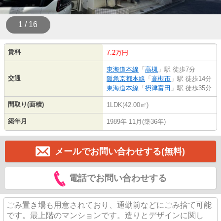
1 / 16
賃料
7.2万円
東海道本線
「
高槻
」駅 徒歩7分
交通
阪急京都本線
「
高槻市
」駅 徒歩14分
東海道本線
「
摂津富田
」駅 徒歩35分
間取り(面積)
1LDK(42.00㎡)
築年月
1989年 11月(築36年)
メールでお問い合わせする(無料)
電話でお問い合わせする
ごみ置き場も用意されており、通勤前などにごみ捨て可能
です。最上階のマンションです。造りとデザインに関し