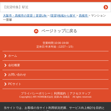
【賃貸特集】駅近
大阪市・高槻市の賃貸｜賃貸Life
>
(賃貸)地域から探す
>
高槻市
>
マンション
一里塚
ページトップに戻る
営業時間:10:00-19:00
定休日:年末年始（12/27～1/3）
ホーム
会社概要
お問い合わせ
PCサイト
プライバシーポリシー
利用規約
｜アクセスマップ
｜
Copyright(c) ARI HOME株式会社 賃貸Life 高槻店 All rights reserved.
当サイトでは、お客様の当サイト利用状況把握、サービス向上検討を目的と