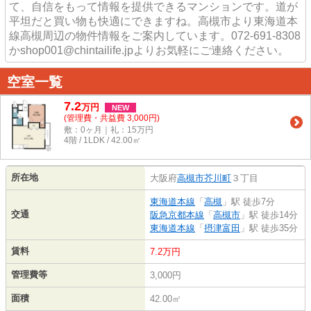
て、自信をもって情報を提供できるマンションです。道が
平坦だと買い物も快適にできますね。高槻市より東海道本
線高槻周辺の物件情報をご案内しています。072-691-8308
かshop001@chintailife.jpよりお気軽にご連絡ください。
空室一覧
7.2
万
円
NEW
(管理費・共益費 3,000円)
敷：0ヶ月｜礼：15万円
4階 / 1LDK / 42.00㎡
所在地
大阪府
高槻市
芥川町
３丁目
東海道本線
「
高槻
」駅 徒歩7分
交通
阪急京都本線
「
高槻市
」駅 徒歩14分
東海道本線
「
摂津富田
」駅 徒歩35分
賃料
7.2万円
管理費等
3,000円
面積
42.00㎡