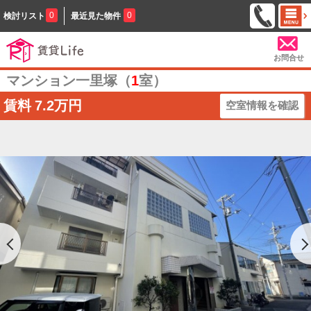
0
0
検討リスト
最近見た物件
お問合せ
マンション一里塚（
1
室）
賃料
7.2万円
空室情報を確認