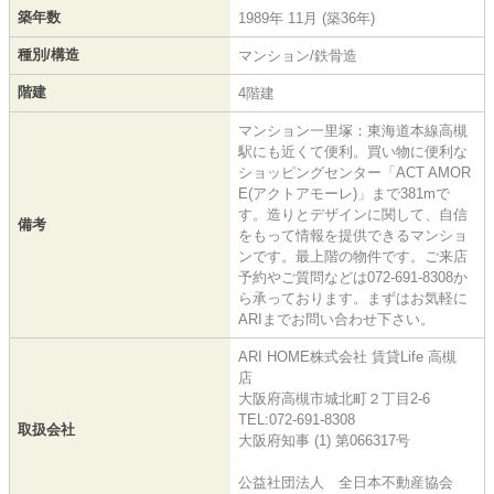
築年数
1989年 11月 (築36年)
種別/構造
マンション/鉄骨造
階建
4階建
マンション一里塚：東海道本線高槻
駅にも近くて便利。買い物に便利な
ショッピングセンター「ACT AMOR
E(アクトアモーレ)」まで381mで
す。造りとデザインに関して、自信
備考
をもって情報を提供できるマンショ
ンです。最上階の物件です。ご来店
予約やご質問などは072-691-8308か
ら承っております。まずはお気軽に
ARIまでお問い合わせ下さい。
ARI HOME株式会社 賃貸Life 高槻
店
大阪府高槻市城北町２丁目2-6
TEL:072-691-8308
取扱会社
大阪府知事 (1) 第066317号
公益社団法人 全日本不動産協会