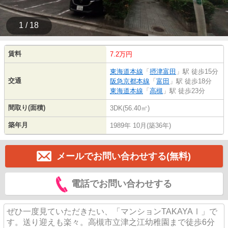
1 / 18
賃料
7.2万円
東海道本線
「
摂津富田
」駅 徒歩15分
交通
阪急京都本線
「
富田
」駅 徒歩18分
東海道本線
「
高槻
」駅 徒歩23分
間取り(面積)
3DK(56.40㎡)
築年月
1989年 10月(築36年)
メールでお問い合わせする(無料)
電話でお問い合わせする
ぜひ一度見ていただきたい、「マンションTAKAYAⅠ」で
す。送り迎えも楽々。高槻市立津之江幼稚園まで徒歩6分