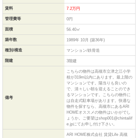
賃料
7.2万円
管理費等
0円
面積
56.40㎡
築年数
1989年 10月 (築36年)
種別/構造
マンション/鉄骨造
階建
3階建
こちらの物件は高槻市立津之江小学
校が319m以内にあります。最上階の
マンションです。陽当りも良いの
で、清々しい朝を迎えることのでき
るマンションです。こちらの物件に
備考
は自走式駐車場があります。快適な
物件を探すなら、高槻市にあるARI
HOMEオススメの物件はいかがでし
ょうか。ご要望はshop001@chintailif
e.jpにてお申し付け下さい。
ARI HOME株式会社 賃貸Life 高槻