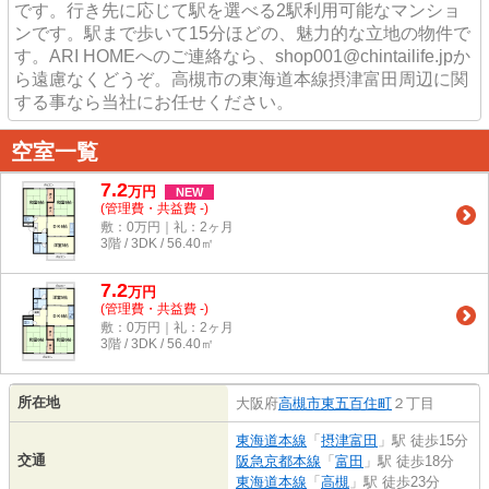
です。行き先に応じて駅を選べる2駅利用可能なマンショ
ンです。駅まで歩いて15分ほどの、魅力的な立地の物件で
す。ARI HOMEへのご連絡なら、shop001@chintailife.jpか
ら遠慮なくどうぞ。高槻市の東海道本線摂津富田周辺に関
する事なら当社にお任せください。
空室一覧
7.2
万
円
NEW
(管理費・共益費 -)
敷：0万円｜礼：2ヶ月
3階 / 3DK / 56.40㎡
7.2
万
円
(管理費・共益費 -)
敷：0万円｜礼：2ヶ月
3階 / 3DK / 56.40㎡
所在地
大阪府
高槻市
東五百住町
２丁目
東海道本線
「
摂津富田
」駅 徒歩15分
交通
阪急京都本線
「
富田
」駅 徒歩18分
東海道本線
「
高槻
」駅 徒歩23分