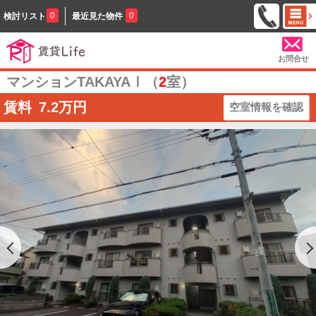
0
0
検討リスト
最近見た物件
お問合せ
マンションTAKAYAⅠ（
2
室）
賃料
7.2
万円
空室情報を確認