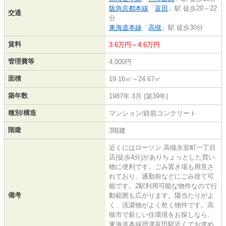
阪急京都本線
「
富田
」駅 徒歩20～22
交通
分
東海道本線
「
高槻
」駅 徒歩30分
賃料
3.6万円～4.6万円
管理費等
4,000円
面積
19.16㎡～24.67㎡
築年数
1987年 3月 (築39年)
種別/構造
マンション/鉄筋コンクリート
階建
3階建
近くにはローソン 高槻氷室町一丁目
店(徒歩4分)がありちょっとした買い
物に便利です。ごみ置き場も用意さ
れており、通勤前などにごみ捨て可
能です。2駅利用可能な物件なので行
備考
動範囲も広がります。陽当たりがよ
く、洗濯物がよく乾く物件です。高
槻市で新しい住環境をお探しなら、
東海道本線摂津富田駅近くでお求め