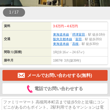
1 / 17
賃料
3.6万円～4.6万円
東海道本線
「
摂津富田
」駅 徒歩18分
交通
阪急京都本線
「
富田
」駅 徒歩20分
東海道本線
「
高槻
」駅 徒歩30分
間取り(面積)
1R(19.16㎡～24.67㎡)
築年月
1987年 3月(築39年)
メールでお問い合わせする(無料)
電話でお問い合わせする
ファミリーマート 高槻岡本町店まで徒歩5分と近場にコン
ビニがあるのもポイント。2駅利用できるマンションは電