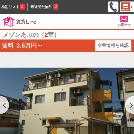
0
0
検討リスト
最近見た物件
お問合せ
メゾンあぶの（
2
室）
賃料
3.6
万円～
空室情報を確認