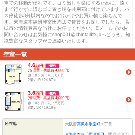
車での移動が便利です。ゴミ出しを楽にするために、遠く
まで行かずに済むゴミ置き場を共用部に付けています。バ
ス停徒歩3分以内なのでお出かけやお買い物も楽ちんで
す。東海道本線摂津富田周辺で賃貸をお探しでしたら、高
槻市の情報豊富な当社にお任せください。Eメールでのお
問い合わせはお気軽にshop001@chintailife.jpへどうぞ。知
識豊富なスタッフがご連絡いたします。
空室一覧
4.6
万
円
NEW
(管理費・共益費 4,000円)
敷：0ヶ月｜礼：6万円
2階 / 1R / 24.67㎡
3.6
万
円
NEW
(管理費・共益費 4,000円)
敷：0ヶ月｜礼：5万円
3階 / 1R / 19.16㎡
所在地
大阪府
高槻市
氷室町
１丁目
東海道本線
「
摂津富田
」駅 徒歩18分