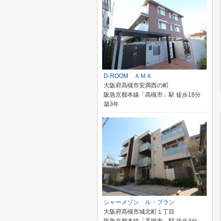
D-ROOM ＡＭＡ
大阪府高槻市安満西の町
阪急京都本線「高槻市」駅 徒歩18分
築3年
シャーメゾン ル・ブラン
大阪府高槻市城北町１丁目