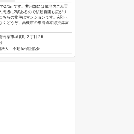
で273mです。共用部には敷地内ごみ置
の周辺に2駅あるので移動範囲も広がり
こちらの物件はマンションです。ARIへ
jpから遠慮なくどうぞ。高槻市の東海道本線摂津富
府高槻市城北町２丁目2-6
号
団法人 不動産保証協会