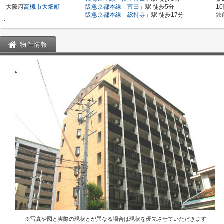
大阪府
高槻市
大畑町
阪急京都本線
「
富田
」駅 徒歩5分
1
阪急京都本線
「
総持寺
」駅 徒歩17分
鉄
物件情報
※写真や図と実際の現状とが異なる場合は現状を優先させていただきます