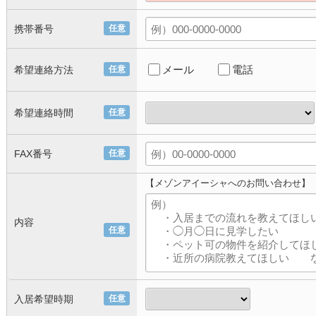
携帯番号
任意
メール
電話
希望連絡方法
任意
希望連絡時間
任意
FAX番号
任意
【メゾンアイーシャへのお問い合わせ】
内容
任意
入居希望時期
任意