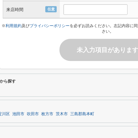
来店時間
任意
※
利用規約
及び
プライバシーポリシー
を必ずお読みください。左記内容に同
さい。
未入力項目がありま
から探す
淀川区
池田市
吹田市
枚方市
茨木市
三島郡島本町