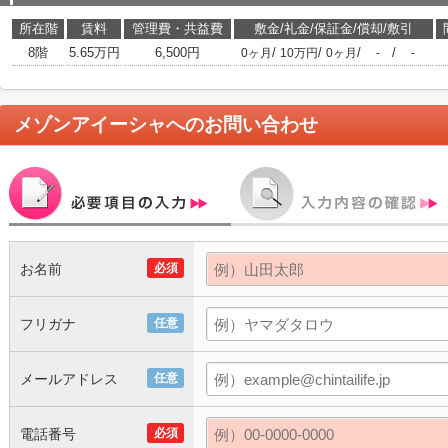
所在階
賃料
管理費・共益費
敷金/礼金/保証金/償却/敷引
8階
5.65万円
6,500円
/
/
/
/
0ヶ月
10万円
0ヶ月
-
-
メゾンアイーシャ
へのお問い合わせ
お名前
必須
フリガナ
任意
メールアドレス
任意
電話番号
必須