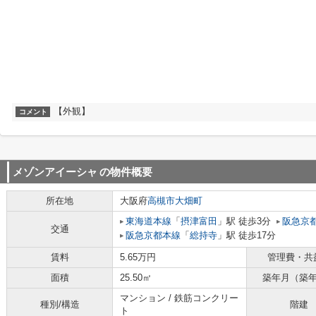
【外観】
コメント
メゾンアイーシャ
の物件概要
所在地
大阪府
高槻市
大畑町
東海道本線
「
摂津富田
」駅 徒歩3分
阪急京
交通
阪急京都本線
「
総持寺
」駅 徒歩17分
賃料
5.65万円
管理費・共
面積
25.50㎡
築年月（築
マンション / 鉄筋コンクリー
種別/構造
階建
ト