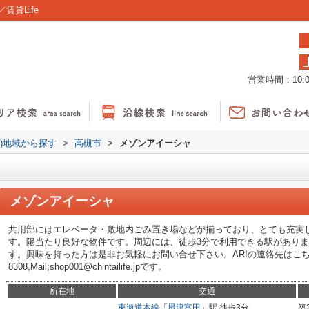
貸Life
営業時間：10:00
貸)地域から探す
>
高槻市
>
メゾンアイーシャ
メゾンアイーシャ
共用部にはエレベータ・敷地内ごみ置き場などが揃っており、とても充実し
す。陽当たり良好な物件です。周辺には、徒歩3分で利用できる駅がありま
す。興味を持った方は是非お気軽にお問い合せ下さい。ARIの連絡先はこちらTEL
8308,Mail;shop001@chintailife.jpです。
所在地
交通
東海道本線
「
摂津富田
」駅 徒歩3分
築