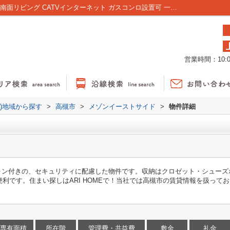
メゾンイーストサイド｜シューズボックス 南面リビング CATVインターネット ガスコンロ設置可 一部フローリング｜大阪市・高槻市の賃貸｜賃貸Life
営業時間：10:00
貸)地域から探す
>
高槻市
>
メゾンイーストサイド
>
物件詳細
フォン付きの、セキュリティに配慮した物件です。収納はクロゼット・シュー
利です。住まい探しはARI HOMEで！当社では高槻市の賃貸情報を扱って
専有面積
所在階
管理費・共益費
敷金
礼金