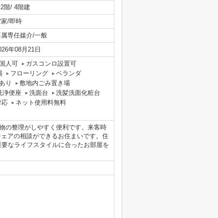
/ 2階/ 4階建
空家/即時
専属専任媒介/一般
026年08月21日
国人可
ガスコンロ設置可
場
フローリング
ベランダ
あり
敷地内ごみ置き場
洗浄便座
洗面台
洗髪洗面化粧台
対応
ネット使用料無料
物の整理がしやすく便利です。来客時
シェアの相談ができるお住まいです。住
生活する上で重要なライフスタイルに合ったお部屋を