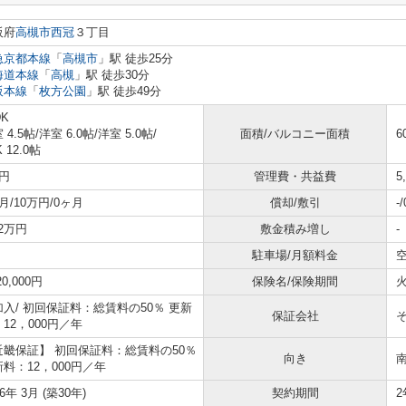
阪府
高槻市
西冠
３丁目
急京都本線
「
高槻市
」駅 徒歩25分
海道本線
「
高槻
」駅 徒歩30分
阪本線
「
枚方公園
」駅 徒歩49分
DK
 4.5帖
/
洋室 6.0帖
/
洋室 5.0帖
/
面積/バルコニー面積
6
K 12.0帖
円
管理費・共益費
5
月/10万円/0ヶ月
償却/敷引
-
2.2万円
敷金積み増し
-
駐車場/月額料金
空
20,000円
保険名/保険期間
加入/
初回保証料：総賃料の50％ 更新
保証会社
12，000円／年
近畿保証】 初回保証料：総賃料の50％
向き
料：12，000円／年
96年 3月 (築30年)
契約期間
2