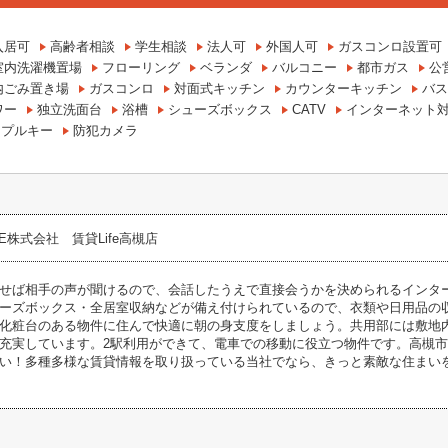
入居可
高齢者相談
学生相談
法人可
外国人可
ガスコンロ設置可
室内洗濯機置場
フローリング
ベランダ
バルコニー
都市ガス
公
内ごみ置き場
ガスコンロ
対面式キッチン
カウンターキッチン
バス
ワー
独立洗面台
浴槽
シューズボックス
CATV
インターネット
ンプルキー
防犯カメラ
ME株式会社 賃貸Life高槻店
せば相手の声が聞けるので、会話したうえで直接会うかを決められるインタ
ーズボックス・全居室収納などが備え付けられているので、衣類や日用品の
化粧台のある物件に住んで快適に朝の身支度をしましょう。共用部には敷地
充実しています。2駅利用ができて、電車での移動に役立つ物件です。高槻市の住
い！多種多様な賃貸情報を取り扱っている当社でなら、きっと素敵な住まい