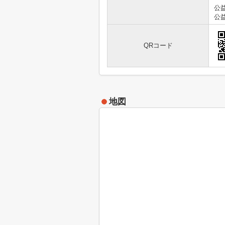
公
公
QRコード
地図