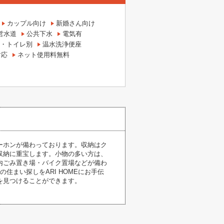
カップル向け
新婚さん向け
営水道
公共下水
電気有
・トイレ別
温水洗浄便座
対応
ネット使用料無料
ーホンが備わっております。収納はク
収納に重宝します。小物の多い方は、
内ごみ置き場・バイク置場などが備わ
まい探しをARI HOMEにお手伝
を見つけることができます。