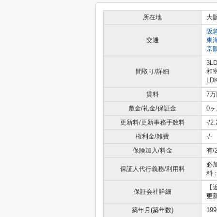
所在地
大
阪
交通
東
京
3L
間取り/詳細
和室
LD
賃料
7万
敷金/礼金/保証金
0ヶ
更新料/更新事務手数料
-/
権利金/雑費
-/-
保険加入/料金
有/
必
保証人代行義務/利用料
料：
【
保証会社詳細
更新
築年月(築年数)
19