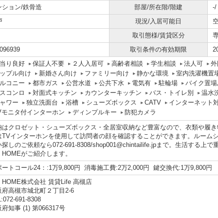
ンション/鉄骨造
部屋/所在階/階建
-
戸
現況/入居可能日
取引態様/賃貸区分
096939
取引条件の有効期限
2
当り良好
保証人不要
２人入居可
高齢者相談
学生相談
法人可
外
ップル向け
新婚さん向け
ファミリー向け
静かな環境
室内洗濯機置
ルコニー
都市ガス
公営水道
公共下水
電気有
駐輪場
バイク置場
スコンロ
対面式キッチン
カウンターキッチン
バス・トイレ別
温水
ャワー
独立洗面台
浴槽
シューズボックス
CATV
インターネット
Vモニタ付インターホン
ディンプルキー
防犯カメラ
納はクロゼット・シューズボックス・全居室収納など豊富なので、衣類や履き
はTVインターホンを使用して訪問者の顔を確認することができます。ルーム
探しのご依頼なら072-691-8308/shop001@chintailife.jpまで。
I HOMEがご紹介します。
ートコール24：:1万9,800円 消毒施工費:2万2,000円 鍵交換代:1万9,800円
I HOME株式会社 賃貸Life 高槻店
阪府高槻市城北町２丁目2-6
:072-691-8308
府知事 (1) 第066317号