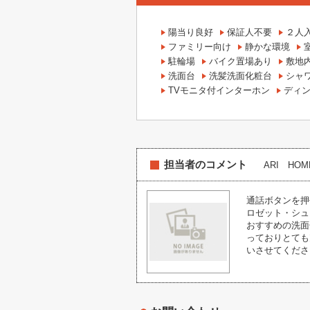
陽当り良好
保証人不要
２人
ファミリー向け
静かな環境
駐輪場
バイク置場あり
敷地
洗面台
洗髪洗面化粧台
シャ
TVモニタ付インターホン
ディ
担当者のコメント
ARI HO
通話ボタンを押
ロゼット・シュ
おすすめの洗面
っておりとても
いさせてくださ