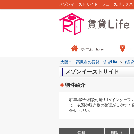
大阪市・高槻市の賃貸｜賃貸Life
>
(賃
メゾンイーストサイド
物件紹介
駐車場2台相談可能！TVインター
で、衣類や履き物の整理がしやすく便
任せ下さい。
賃料
間取り