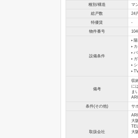
種別/構造
マ
総戸数
24
特優賃
-
物件番号
104
陽
カ
バ
設備条件
ガ
シ
T
収
に
備考
まい
AR
条件(その他)
サポ
AR
大
TEL
取扱会社
大阪