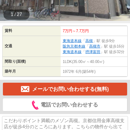
1 / 27
賃料
7万円～7.7万円
東海道本線
「
高槻
」駅 徒歩9分
交通
阪急京都本線
「
高槻市
」駅 徒歩16分
東海道本線
「
摂津富田
」駅 徒歩32分
間取り(面積)
1LDK(35.00㎡～40.00㎡)
築年月
1972年 6月(築54年)
メールでお問い合わせする(無料)
電話でお問い合わせする
こだわりポイント満載のメゾン高槻。京都信用金庫高槻支
店が徒歩4分のところにあります。こちらの物件から出て