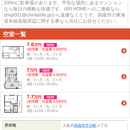
100mに駐車場があります。平坦な場所にあるマンション
なら毎日の移動も快適です。ARI HOMEへのご連絡なら、
shop001@chintailife.jpから遠慮なくどうぞ。高槻市の東海
道本線高槻周辺に関する事なら当社にお任せください。
空室一覧
7.6
万
円
NEW
(管理費・共益費 4,000円)
敷：0ヶ月｜礼：2ヶ月
1階 / 1LDK / 40.00㎡
7
万
円
NEW
(管理費・共益費 4,000円)
敷：0ヶ月｜礼：2ヶ月
4階 / 1LDK / 35.00㎡
7.7
万
円
NEW
(管理費・共益費 4,000円)
敷：0ヶ月｜礼：2ヶ月
4階 / 1LDK / 35.00㎡
所在地
大阪府
高槻市
芥川町
４丁目