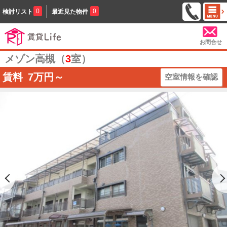
0
0
検討リスト
最近見た物件
お問合せ
メゾン高槻（
3
室）
賃料
7
万円～
空室情報を確認