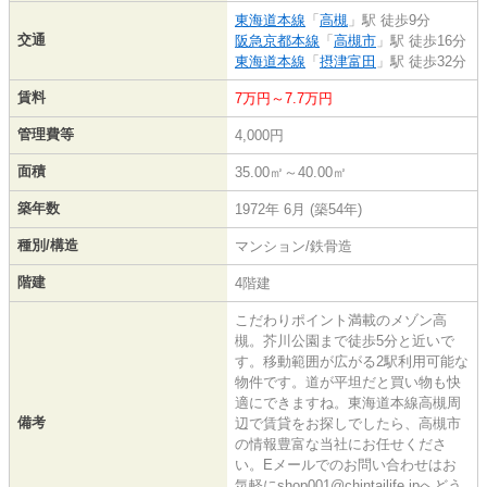
東海道本線
「
高槻
」駅 徒歩9分
交通
阪急京都本線
「
高槻市
」駅 徒歩16分
東海道本線
「
摂津富田
」駅 徒歩32分
賃料
7万円～7.7万円
管理費等
4,000円
面積
35.00㎡～40.00㎡
築年数
1972年 6月 (築54年)
種別/構造
マンション/鉄骨造
階建
4階建
こだわりポイント満載のメゾン高
槻。芥川公園まで徒歩5分と近いで
す。移動範囲が広がる2駅利用可能な
物件です。道が平坦だと買い物も快
適にできますね。東海道本線高槻周
備考
辺で賃貸をお探しでしたら、高槻市
の情報豊富な当社にお任せくださ
い。Eメールでのお問い合わせはお
気軽にshop001@chintailife.jpへどう