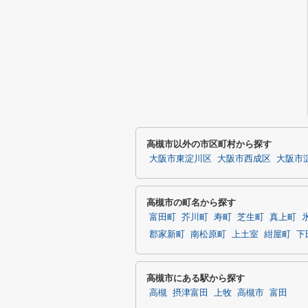
高槻市以外の市区町村から探す
大阪市東淀川区
大阪市西成区
大阪市
高槻市の町名から探す
富田町
芥川町
寿町
芝生町
真上町
郡家新町
南松原町
上土室
紺屋町
下
高槻市にある駅から探す
高槻
摂津富田
上牧
高槻市
富田