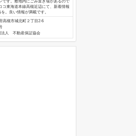
ンです。敷地内にごみ置き場があるので
ココ東海道本線高槻近辺にて、新着情報
ご連絡を。良い情報が満載です。
府高槻市城北町２丁目2-6
号
団法人 不動産保証協会