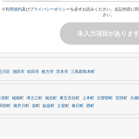
※
利用規約
及び
プライバシーポリシー
を必ずお読みください。左記内容に同
さい。
未入力項目がありま
淀川区
池田市
吹田市
枚方市
茨木市
三島郡島本町
氷室町
城南町
津之江町
城北町
東五百住町
上本町
古曽部町
宮田町
大畑
田部町
南芥川町
栄町
如是町
土室町
春日町
西町