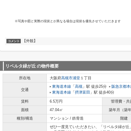
※写真や図と実際の現状とが異なる場合は現状を優先させていただきます
【外観】
コメント
リベルタ緑が丘
の物件概要
所在地
大阪府
高槻市
浦堂
１丁目
東海道本線
「
高槻
」駅 徒歩25分
阪急京都本
交通
東海道本線
「
摂津富田
」駅 徒歩40分
賃料
6.5万円
管理費・共
面積
47.04㎡
築年月（築
種別/構造
マンション / 鉄骨造
階建
ぜひ一度見ていただきたい、「リベルタ緑が丘」