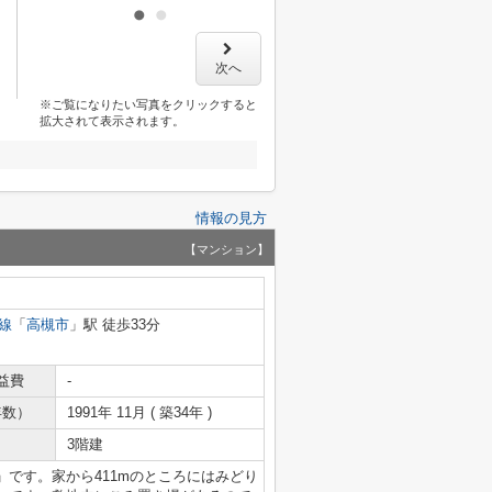
次へ
※ご覧になりたい写真をクリックすると
拡大されて表示されます。
情報の見方
【マンション】
線
「
高槻市
」駅 徒歩33分
益費
-
年数）
1991年 11月 ( 築34年 )
3階建
です。家から411mのところにはみどり