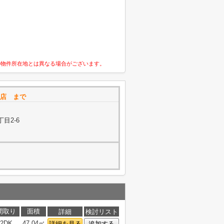
の物件所在地とは異なる場合がございます。
高槻店 まで
目2-6
間取り
面積
詳細
検討リスト
2DK
47.04㎡
詳細を見る
追加する