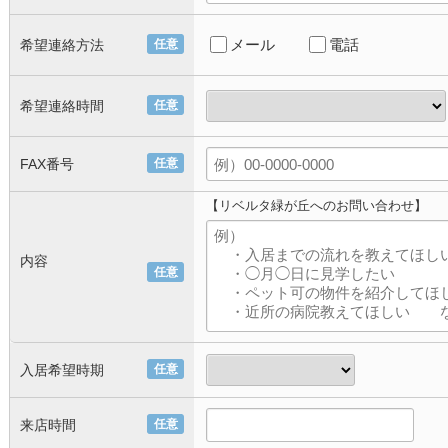
メール
電話
希望連絡方法
任意
希望連絡時間
任意
FAX番号
任意
【リベルタ緑が丘へのお問い合わせ】
内容
任意
入居希望時期
任意
来店時間
任意