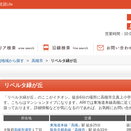
Life
営業時間：10:00
貸)地域から探す
>
高槻市
>
リベルタ緑が丘
リベルタ緑が丘
「リベルタ緑が丘」のここがイチオシ。徒歩6分の場所に高槻市立真上小
す。こちらはマンションタイプになります。ARIでは東海道本線高槻に近
扱っております。詳細情報などが気になるのであれば、お気軽にお問い合
所在地
交通
東海道本線
「
高槻
」駅 徒歩25分
築
大阪府
高槻市
浦堂
１丁目
阪急京都本線
「
高槻市
」駅 徒歩33分
3