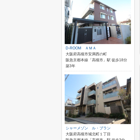
D-ROOM ＡＭＡ
大阪府高槻市安満西の町
阪急京都本線「高槻市」駅 徒歩18分
築3年
シャーメゾン ル・ブラン
大阪府高槻市城北町１丁目