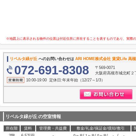
※地図上に表示される物件の位置は付近住所に所在することを表すものであり、実際
リベルタ緑が丘
へのお問い合わせは
ARI HOME株式会社 賃貸Life 
072-691-8308
〒569-0071
大阪府高槻市城北町２丁
10:00-19:00 定休日:年末年始（12/27～1/3）
リベルタ緑が丘
の空室情報
所在階
賃料
管理費・共益費
敷金/礼金/保証金/償却/敷引
2階
6.5万円
-
/
/
/
/
0ヶ月
1ヶ月
0ヶ月
-
-