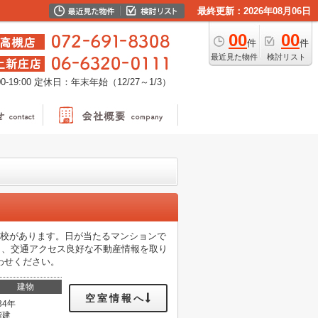
最終更新：2026年08月06日
00
00
件
件
最近見た物件
検討リスト
-19:00
定休日：年末年始（12/27～1/3）
学校があります。日が当たるマンションで
く、交通アクセス良好な不動産情報を取り
わせください。
建物
空室情報へ
34年
階建