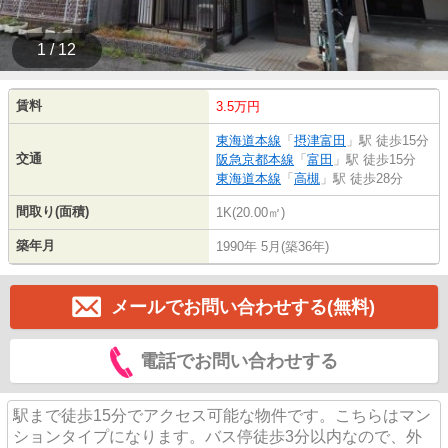
1 / 12
賃料
3.5万円
東海道本線
「
摂津富田
」駅 徒歩15分
交通
阪急京都本線
「
富田
」駅 徒歩15分
東海道本線
「
高槻
」駅 徒歩28分
間取り(面積)
1K(20.00㎡)
築年月
1990年 5月(築36年)
メールでお問い合わせする(無料)
電話でお問い合わせする
駅まで徒歩15分でアクセス可能な物件です。こちらはマン
ションタイプになります。バス停徒歩3分以内なので、外