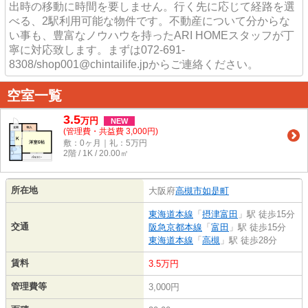
出時の移動に時間を要しません。行く先に応じて経路を選
べる、2駅利用可能な物件です。不動産について分からな
い事も、豊富なノウハウを持ったARI HOMEスタッフが丁
寧に対応致します。まずは072-691-
8308/shop001@chintailife.jpからご連絡ください。
空室一覧
3.5
万
円
NEW
(管理費・共益費 3,000円)
敷：0ヶ月｜礼：5万円
2階 / 1K / 20.00㎡
所在地
大阪府
高槻市
如是町
東海道本線
「
摂津富田
」駅 徒歩15分
交通
阪急京都本線
「
富田
」駅 徒歩15分
東海道本線
「
高槻
」駅 徒歩28分
賃料
3.5万円
管理費等
3,000円