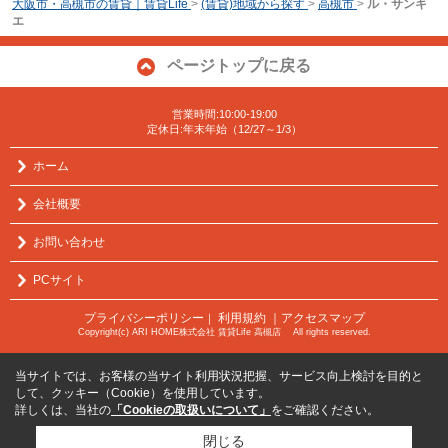
大阪市・高槻市の賃貸｜賃貸Life
>
(賃貸)地域から探す
>
高槻市
>
ル・サンキ
エ
ページトップに戻る
営業時間:10:00-19:00
定休日:年末年始（12/27～1/3）
ホーム
会社概要
お問い合わせ
PCサイト
プライバシーポリシー
利用規約
｜アクセスマップ
｜
Copyright(c) ARI HOME株式会社 賃貸Life 高槻店 All rights reserved.
当サイトでは、お客様の当サイト利用状況把握、サービス向上検討を目的と
して、クッキー（Cookie）を使用しています。
詳しくは、当社の
「Cookieの取扱いについて」
をご確認ください。
閉じる