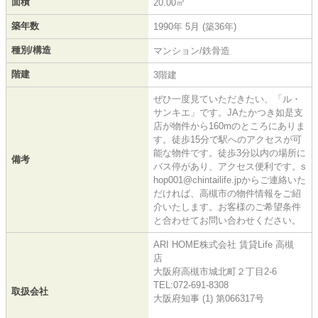
面積
20.00㎡
築年数
1990年 5月 (築36年)
種別/構造
マンション/鉄骨造
階建
3階建
ぜひ一度見ていただきたい、「ル・
サンキエ」です。JAたかつき如是支
店が物件から160mのところにありま
す。徒歩15分で駅へのアクセスが可
能な物件です。徒歩3分以内の場所に
備考
バス停があり、アクセス便利です。s
hop001@chintailife.jpからご連絡いた
だければ、高槻市の物件情報をご紹
介いたします。お客様のご希望条件
と合わせてお問い合わせください。
ARI HOME株式会社 賃貸Life 高槻
店
大阪府高槻市城北町２丁目2-6
TEL:072-691-8308
取扱会社
大阪府知事 (1) 第066317号