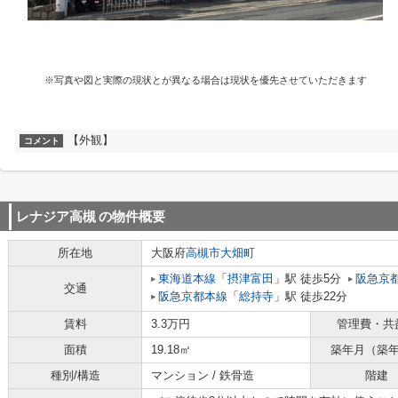
※写真や図と実際の現状とが異なる場合は現状を優先させていただきます
【外観】
コメント
レナジア高槻
の物件概要
所在地
大阪府
高槻市
大畑町
東海道本線
「
摂津富田
」駅 徒歩5分
阪急京
交通
阪急京都本線
「
総持寺
」駅 徒歩22分
賃料
3.3万円
管理費・共
面積
19.18㎡
築年月（築
種別/構造
マンション / 鉄骨造
階建