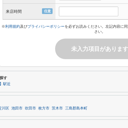
来店時間
任意
※
利用規約
及び
プライバシーポリシー
を必ずお読みください。左記内容に同
さい。
未入力項目がありま
探す
】駅近
淀川区
池田市
吹田市
枚方市
茨木市
三島郡島本町