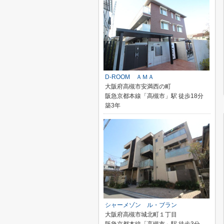
D-ROOM ＡＭＡ
大阪府高槻市安満西の町
阪急京都本線「高槻市」駅 徒歩18分
築3年
シャーメゾン ル・ブラン
大阪府高槻市城北町１丁目