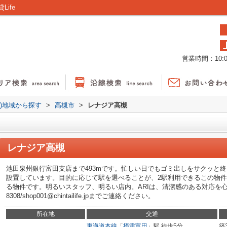
ife
営業時間：10:00
貸)地域から探す
>
高槻市
>
レナジア高槻
レナジア高槻
池田泉州銀行富田支店まで493mです。忙しい日でもゴミ出しをサクッと
設置しています。目的に応じて駅を選べることが、2駅利用できるこの物件
る物件です。明るいスタッフ、明るい店内。ARIは、清潔感のある対応を心がけ
8308/shop001@chintailife.jpまでご連絡ください。
所在地
交通
東海道本線
「
摂津富田
」駅 徒歩5分
築