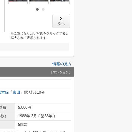
次へ
※ご覧になりたい写真をクリックすると
拡大されて表示されます。
情報の見方
【マンション】
都本線
「
富田
」駅 徒歩10分
益費
5,000円
年数）
1988年 3月 ( 築38年 )
5階建