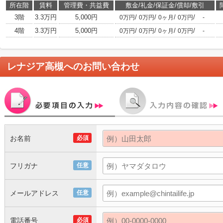
所在階
賃料
管理費・共益費
敷金/礼金/保証金/償却/敷引
3階
3.3万円
5,000円
/
/
/
/
0万円
0万円
0ヶ月
0万円
-
4階
3.3万円
5,000円
/
/
/
/
0万円
0万円
0ヶ月
0万円
-
レナジア高槻
へのお問い合わせ
お名前
必須
フリガナ
任意
メールアドレス
任意
電話番号
必須