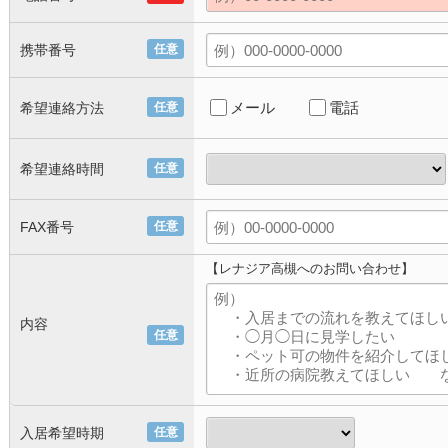
携帯番号
任意
メール
電話
希望連絡方法
任意
希望連絡時間
任意
FAX番号
任意
【レナジア高槻へのお問い合わせ】
内容
任意
入居希望時期
任意