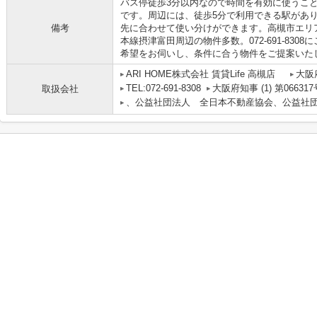
バス停徒歩3分以内なので時間を有効に使うこ
です。周辺には、徒歩5分で利用できる駅があ
備考
先に合わせて使い分けができます。高槻市エリ
本線摂津富田周辺の物件多数。072-691-83
希望をお伺いし、条件に合う物件をご提案いた
ARI HOME株式会社 賃貸Life 高槻店
大阪
TEL:072-691-8308
大阪府知事 (1) 第066317
取扱会社
、公益社団法人 全日本不動産協会、公益社