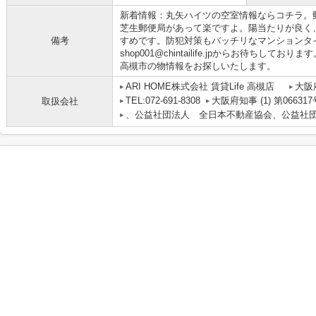
新着情報：丸矢ハイツの空室情報ならコチラ。
芝生郵便局があって楽ですよ。陽当たりが良く
備考
すめです。防犯対策もバッチリなマンションタ
shop001@chintailife.jpからお待ち
高槻市の物情報をお探しいたします。
ARI HOME株式会社 賃貸Life 高槻店
大阪
TEL:072-691-8308
大阪府知事 (1) 第066317
取扱会社
、公益社団法人 全日本不動産協会、公益社