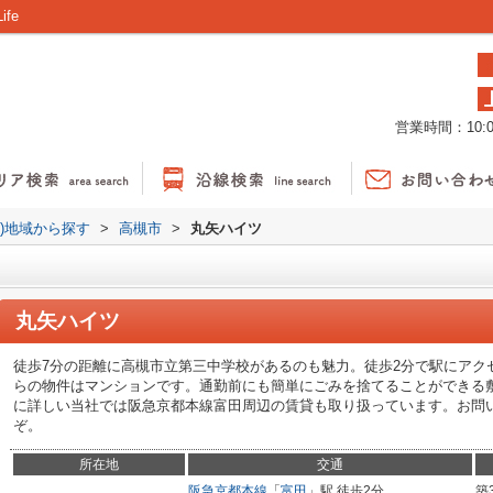
fe
営業時間：10:00
貸)地域から探す
>
高槻市
>
丸矢ハイツ
丸矢ハイツ
徒歩7分の距離に高槻市立第三中学校があるのも魅力。徒歩2分で駅にアク
らの物件はマンションです。通勤前にも簡単にごみを捨てることができる
に詳しい当社では阪急京都本線富田周辺の賃貸も取り扱っています。お問い合わせ
ぞ。
所在地
交通
阪急京都本線
「
富田
」駅 徒歩2分
築