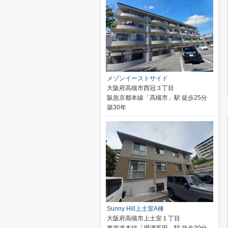
メゾンイーストサイド
大阪府高槻市西冠３丁目
阪急京都本線「高槻市」駅 徒歩25分
築30年
Sunny Hill上土室A棟
大阪府高槻市上土室１丁目