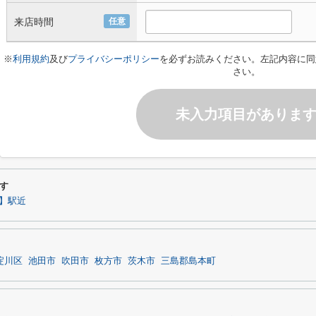
来店時間
任意
※
利用規約
及び
プライバシーポリシー
を必ずお読みください。左記内容に同
さい。
未入力項目がありま
す
】駅近
淀川区
池田市
吹田市
枚方市
茨木市
三島郡島本町