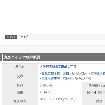
【外観】
コメント
丸矢ハイツ
の物件概要
所在地
大阪府
高槻市
富田町
３丁目
阪急京都本線
「
富田
」駅 徒歩2分
東海道本
交通
阪急京都本線
「
総持寺
」駅 徒歩15分
賃料
3.65万円
管理費・共
面積
18.62㎡
築年月（築
マンション / 鉄筋コンクリー
種別/構造
階建
ト