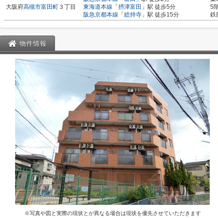
大阪府
高槻市
富田町
３丁目
東海道本線
「
摂津富田
」駅 徒歩5分
5
阪急京都本線
「
総持寺
」駅 徒歩15分
鉄
物件情報
※写真や図と実際の現状とが異なる場合は現状を優先させていただきます