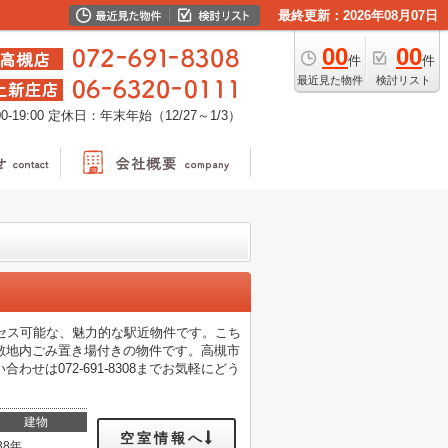
最終更新：2026年08月07日
00
00
件
件
最近見た物件
検討リスト
-19:00
定休日：年末年始（12/27～1/3）
セス可能な、魅力的な駅近物件です。こち
敷地内ごみ置き場付きの物件です。高槻市
は072-691-8308までお気軽にどう
建物
空室情報へ
38年