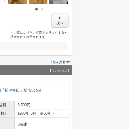
次へ
※ご覧になりたい写真をクリックすると
拡大されて表示されます。
情報の見方
【マンション】
線
「
摂津富田
」駅 徒歩5分
益費
3,500円
年数）
1988年 3月 ( 築38年 )
5階建