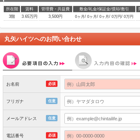
所在階
賃料
管理費・共益費
敷金/礼金/保証金/償却/敷引
3階
3.65万円
3,500円
/
/
/
/
0ヶ月
0ヶ月
0ヶ月
0万円
0万円
丸矢ハイツ
へのお問い合わせ
お名前
必須
フリガナ
任意
メールアドレス
任意
電話番号
必須