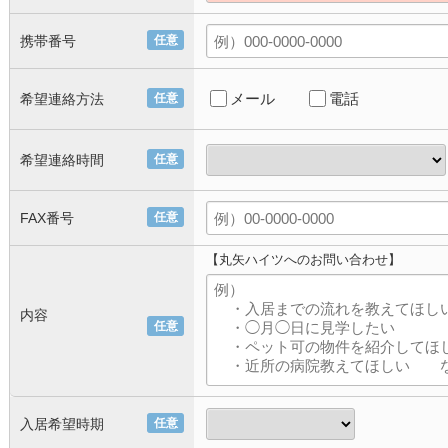
携帯番号
任意
メール
電話
希望連絡方法
任意
希望連絡時間
任意
FAX番号
任意
【丸矢ハイツへのお問い合わせ】
内容
任意
入居希望時期
任意