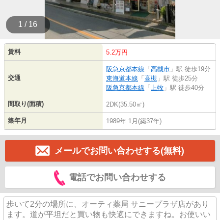
1 / 16
賃料
5.2万円
阪急京都本線
「
高槻市
」駅 徒歩19分
交通
東海道本線
「
高槻
」駅 徒歩25分
阪急京都本線
「
上牧
」駅 徒歩40分
間取り(面積)
2DK(35.50㎡)
築年月
1989年 1月(築37年)
メールでお問い合わせする(無料)
電話でお問い合わせする
歩いて2分の場所に、オーティ薬局 サニープラザ店があり
ます。道が平坦だと買い物も快適にできますね。お使いい