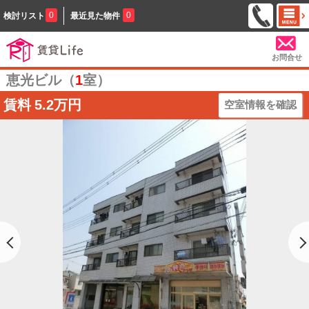
0
0
検討リスト
最近見た物件
お問合せ
恵光ビル（
1
室）
賃料
5.2万円
空室情報を確認