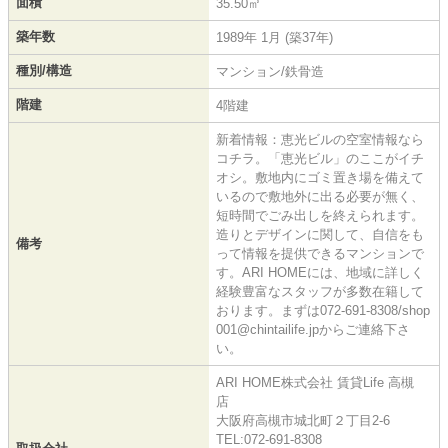
面積
35.50㎡
築年数
1989年 1月 (築37年)
種別/構造
マンション/鉄骨造
階建
4階建
新着情報：恵光ビルの空室情報なら
コチラ。「恵光ビル」のここがイチ
オシ。敷地内にゴミ置き場を備えて
いるので敷地外に出る必要が無く、
短時間でごみ出しを終えられます。
造りとデザインに関して、自信をも
備考
って情報を提供できるマンションで
す。ARI HOMEには、地域に詳しく
経験豊富なスタッフが多数在籍して
おります。まずは072-691-8308/shop
001@chintailife.jpからご連絡下さ
い。
ARI HOME株式会社 賃貸Life 高槻
店
大阪府高槻市城北町２丁目2-6
TEL:072-691-8308