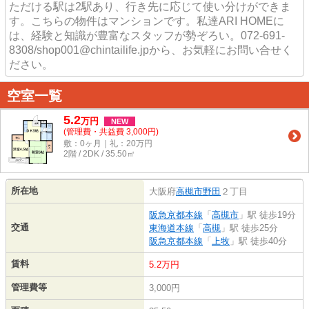
ただける駅は2駅あり、行き先に応じて使い分けができま
す。こちらの物件はマンションです。私達ARI HOMEに
は、経験と知識が豊富なスタッフが勢ぞろい。072-691-
8308/shop001@chintailife.jpから、お気軽にお問い合せく
ださい。
空室一覧
5.2
万
円
NEW
(管理費・共益費 3,000円)
敷：0ヶ月｜礼：20万円
2階 / 2DK / 35.50㎡
所在地
大阪府
高槻市
野田
２丁目
阪急京都本線
「
高槻市
」駅 徒歩19分
交通
東海道本線
「
高槻
」駅 徒歩25分
阪急京都本線
「
上牧
」駅 徒歩40分
賃料
5.2万円
管理費等
3,000円