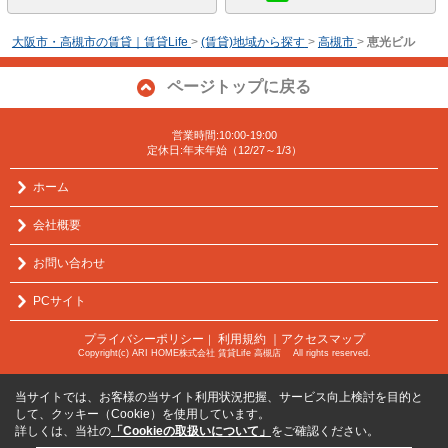
大阪市・高槻市の賃貸｜賃貸Life
>
(賃貸)地域から探す
>
高槻市
>
恵光ビル
ページトップに戻る
営業時間:10:00-19:00
定休日:年末年始（12/27～1/3）
ホーム
会社概要
お問い合わせ
PCサイト
プライバシーポリシー
利用規約
｜アクセスマップ
｜
Copyright(c) ARI HOME株式会社 賃貸Life 高槻店 All rights reserved.
当サイトでは、お客様の当サイト利用状況把握、サービス向上検討を目的と
して、クッキー（Cookie）を使用しています。
詳しくは、当社の
「Cookieの取扱いについて」
をご確認ください。