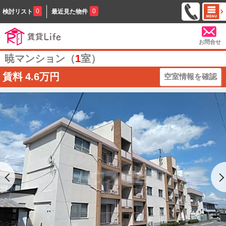
0
0
検討リスト
最近見た物件
お問合せ
暁マンション（
1
室）
賃料
4.6万円
空室情報を確認