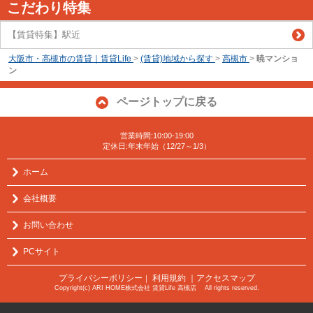
こだわり特集
【賃貸特集】駅近
大阪市・高槻市の賃貸｜賃貸Life
>
(賃貸)地域から探す
>
高槻市
>
暁マンショ
ン
ページトップに戻る
営業時間:10:00-19:00
定休日:年末年始（12/27～1/3）
ホーム
会社概要
お問い合わせ
PCサイト
プライバシーポリシー
利用規約
｜アクセスマップ
｜
Copyright(c) ARI HOME株式会社 賃貸Life 高槻店 All rights reserved.