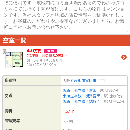
物に便利です。敷地内にゴミ置き場があるのでわざわざゴ
ミを捨てに行く手間が省けます。こちらの物件はマンショ
ンです。当社スタッフが地域の賃貸情報をご提供いたしま
す。お客様のこだわりやご要望などございましたら、お気
軽に当社へお問い合わせ下さい。
空室一覧
4.6
万
円
NEW
(管理費・共益費 6,500円)
敷：0ヶ月｜礼：9万円
2階 / 2DK / 34.00㎡
所在地
大阪府
高槻市
富田町
４丁目
阪急京都本線
「
富田
」駅 徒歩7分
交通
東海道本線
「
摂津富田
」駅 徒歩9分
阪急京都本線
「
総持寺
」駅 徒歩12分
賃料
4.6万円
管理費等
6,500円