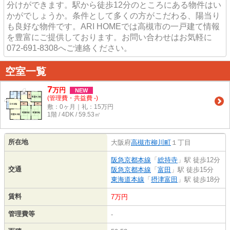
分けができます。駅から徒歩12分のところにある物件はい
かがでしょうか。条件として多くの方がこだわる、陽当り
も良好な物件です。ARI HOMEでは高槻市の一戸建て情報
を豊富にご提供しております。お問い合わせはお気軽に
072-691-8308へご連絡ください。
空室一覧
7
万
円
NEW
(管理費・共益費 -)
敷：0ヶ月｜礼：15万円
1階 / 4DK / 59.53㎡
所在地
大阪府
高槻市
柳川町
１丁目
阪急京都本線
「
総持寺
」駅 徒歩12分
交通
阪急京都本線
「
富田
」駅 徒歩15分
東海道本線
「
摂津富田
」駅 徒歩18分
賃料
7万円
管理費等
-