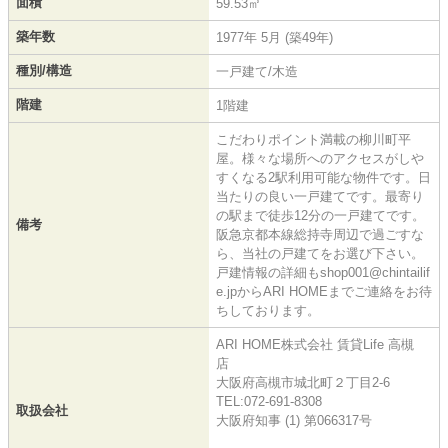
面積
59.53㎡
築年数
1977年 5月 (築49年)
種別/構造
一戸建て/木造
階建
1階建
こだわりポイント満載の柳川町平
屋。様々な場所へのアクセスがしや
すくなる2駅利用可能な物件です。日
当たりの良い一戸建てです。最寄り
の駅まで徒歩12分の一戸建てです。
備考
阪急京都本線総持寺周辺で過ごすな
ら、当社の戸建てをお選び下さい。
戸建情報の詳細もshop001@chintailif
e.jpからARI HOMEまでご連絡をお待
ちしております。
ARI HOME株式会社 賃貸Life 高槻
店
大阪府高槻市城北町２丁目2-6
TEL:072-691-8308
取扱会社
大阪府知事 (1) 第066317号