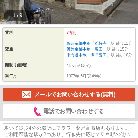
1 / 9
賃料
7万円
阪急京都本線
「
総持寺
」駅 徒歩12分
交通
阪急京都本線
「
富田
」駅 徒歩15分
東海道本線
「
摂津富田
」駅 徒歩18分
間取り(面積)
4DK(59.53㎡)
築年月
1977年 5月(築49年)
メールでお問い合わせする(無料)
電話でお問い合わせする
歩いて徒歩4分の場所にフラワー薬局高槻店もあります。
ご利用可能な駅が2つあり、行き先に応じて乗車駅の使い