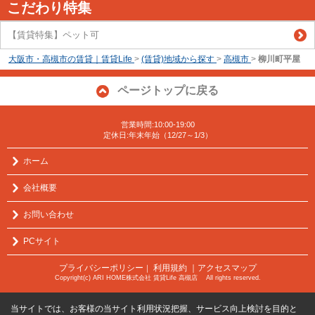
こだわり特集
【賃貸特集】ペット可
大阪市・高槻市の賃貸｜賃貸Life
>
(賃貸)地域から探す
>
高槻市
>
柳川町平屋
ページトップに戻る
営業時間:10:00-19:00
定休日:年末年始（12/27～1/3）
ホーム
会社概要
お問い合わせ
PCサイト
プライバシーポリシー
利用規約
｜アクセスマップ
｜
Copyright(c) ARI HOME株式会社 賃貸Life 高槻店 All rights reserved.
当サイトでは、お客様の当サイト利用状況把握、サービス向上検討を目的と