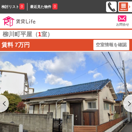
0
0
検討リスト
最近見た物件
お問合せ
柳川町平屋（
1
室）
賃料
7万円
空室情報を確認