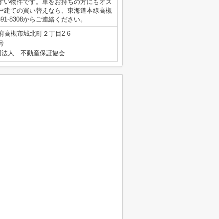
すい物件です。車をお持ちの方にもオス
戸建ての買い替えなら、東海道本線高槻
691-8308からご連絡ください。
府高槻市城北町２丁目2-6
号
団法人 不動産保証協会