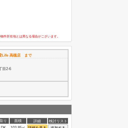
の物件所在地とは異なる場合がございます。
貸Life 高槻店 まで
目2-6
取り
面積
詳細
検討リスト
LDK
103.85㎡
詳細を見る
追加する