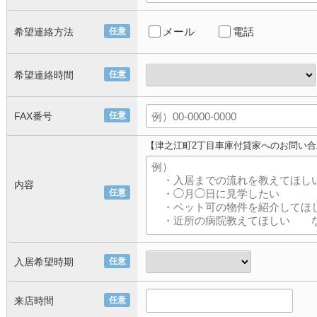
メール
電話
希望連絡方法
任意
希望連絡時間
任意
FAX番号
任意
【津之江町2丁目車庫付貸家へのお問い合
内容
任意
入居希望時期
任意
来店時間
任意