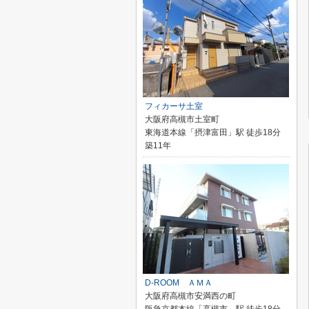
フィカーサ土室
大阪府高槻市土室町
東海道本線「摂津富田」駅 徒歩18分
築11年
D-ROOM ＡＭＡ
大阪府高槻市安満西の町