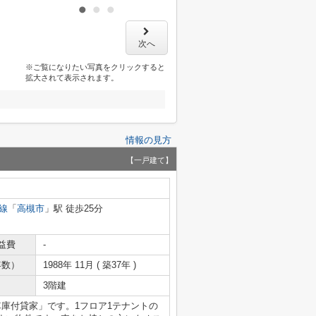
次へ
※ご覧になりたい写真をクリックすると
拡大されて表示されます。
情報の見方
【一戸建て】
線
「
高槻市
」駅 徒歩25分
益費
-
年数）
1988年 11月 ( 築37年 )
3階建
庫付貸家」です。1フロア1テナントの