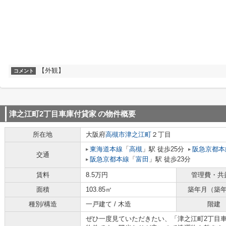
【外観】
コメント
津之江町2丁目車庫付貸家
の物件概要
所在地
大阪府
高槻市
津之江町
２丁目
東海道本線
「
高槻
」駅 徒歩25分
阪急京都本
交通
阪急京都本線
「
富田
」駅 徒歩23分
賃料
8.5万円
管理費・共
面積
103.85㎡
築年月（築
種別/構造
一戸建て / 木造
階建
ぜひ一度見ていただきたい、「津之江町2丁目車