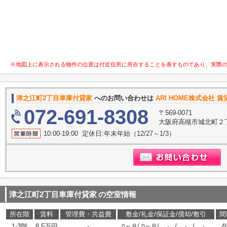
※地図上に表示される物件の位置は付近住所に所在することを表すものであり、実際
津之江町2丁目車庫付貸家
へのお問い合わせは
ARI HOME株式会社 賃
072-691-8308
〒569-0071
大阪府高槻市城北町２丁
10:00-19:00 定休日:年末年始（12/27～1/3）
津之江町2丁目車庫付貸家
の空室情報
所在階
賃料
管理費・共益費
敷金/礼金/保証金/償却/敷引
間
1-3階
8.5万円
-
/
/
/
/
4
0ヶ月
0ヶ月
-
-
-