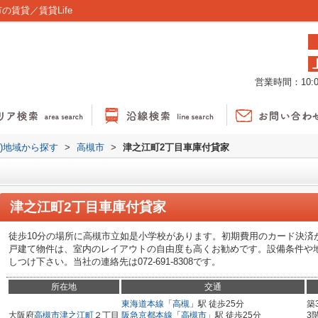
賃貸／賃貸Life
営業時間：10:00
貸)地域から探す
>
高槻市
>
津之江町2丁目車庫付貸家
津之江町2丁目車庫付貸家
徒歩10分の場所に高槻市立如是小学校があります。初期費用のカード決済
戸建て物件は、室内のレイアウトの自由度も高くお勧めです。設備条件や地域
しつけ下さい。当社の連絡先は072-691-8308です。
所在地
交通
東海道本線
「
高槻
」駅 徒歩25分
築
大阪府
高槻市
津之江町
２丁目
阪急京都本線
「
高槻市
」駅 徒歩25分
3