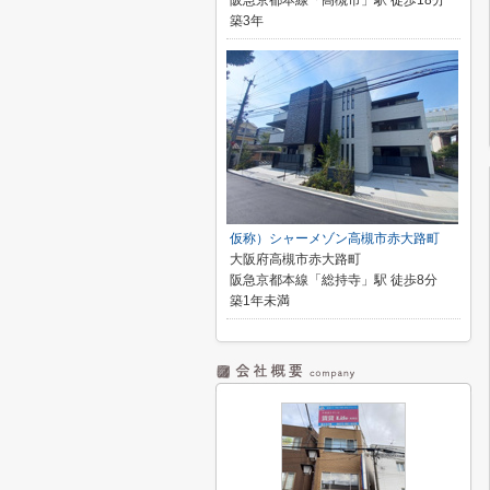
阪急京都本線「高槻市」駅 徒歩18分
築3年
仮称）シャーメゾン高槻市赤大路町
大阪府高槻市赤大路町
阪急京都本線「総持寺」駅 徒歩8分
築1年未満