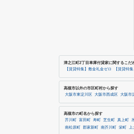
津之江町2丁目車庫付貸家に関するこだ
【賃貸特集】敷金礼金ゼロ
【賃貸特集
高槻市以外の市区町村から探す
大阪市東淀川区
大阪市西成区
大阪市
高槻市の町名から探す
芥川町
富田町
寿町
芝生町
真上町
南松原町
郡家新町
南芥川町
栄町
上