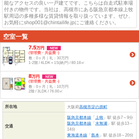
能なアクセスの良い一戸建てです。こちらは自走式駐車場
付きの物件です。当社は、高槻市にある阪急京都本線上牧
駅周辺の多種多様な賃貸情報を取り扱っています。ぜひ、
お気軽にshop001@chintailife.jpにご連絡ください。
空室一覧
7.5
万
円
NEW
(管理費・共益費 -)
敷：0ヶ月｜礼：30万円
1-2階 / 4LDK＋1S(納戸) / 80.18㎡
8
万
円
NEW
(管理費・共益費 -)
敷：0ヶ月｜礼：10万円
2階 / 3LDK / 76.00㎡
所在地
大阪府
高槻市
淀の原町
阪急京都本線
「
上牧
」駅 徒歩7～9分
阪急京都本線
「
水無瀬
」駅 徒歩13～
交通
14分
東海道本線
「
島本
」駅 徒歩18～20分