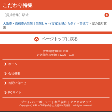
こだわり特集
【賃貸特集】駅近
大阪市・高槻市の賃貸｜賃貸Life
>
(賃貸)地域から探す
>
高槻市
>
淀の原町貸
家
ページトップに戻る
営業時間:10:00-19:00
定休日:年末年始（12/27～1/3）
ホーム
会社概要
お問い合わせ
PCサイト
プライバシーポリシー
利用規約
｜アクセスマップ
｜
Copyright(c) ARI HOME株式会社 賃貸Life 高槻店 All rights reserved.