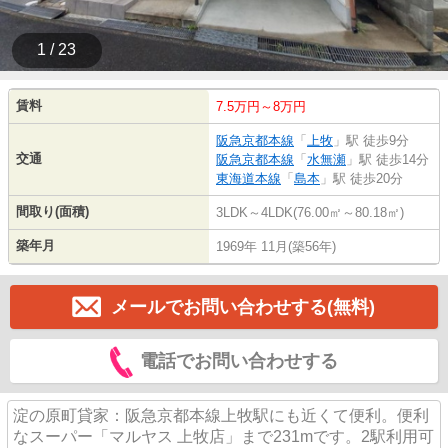
1 / 23
賃料
7.5万円～8万円
阪急京都本線
「
上牧
」駅 徒歩9分
交通
阪急京都本線
「
水無瀬
」駅 徒歩14分
東海道本線
「
島本
」駅 徒歩20分
間取り(面積)
3LDK～4LDK(76.00㎡～80.18㎡)
築年月
1969年 11月(築56年)
メールでお問い合わせする(無料)
電話でお問い合わせする
淀の原町貸家：阪急京都本線上牧駅にも近くて便利。便利
なスーパー「マルヤス 上牧店」まで231mです。2駅利用可