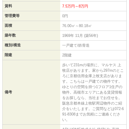
賃料
7.5万円～8万円
管理費等
0円
面積
76.00㎡～80.18㎡
築年数
1969年 11月 (築56年)
種別/構造
一戸建て/鉄骨造
階建
2階建
歩いて231mの場所に、マルヤス 上
牧店があります。家から297mのとこ
ろに京都信用金庫上牧支店がありま
す。こちらは一戸建ての物件です。
ゆとりの空間を持つ1フロア1住戸の
備考
物件。高槻市エリアにある賃貸情報
をお探しなら、当社までお任せを。
阪急京都本線上牧駅周辺物件のご紹
介をいたします。ご質問などは072-6
91-8308までお気軽にご連絡くださ
い。