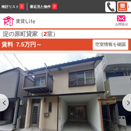
0
0
検討リスト
最近見た物件
お問合せ
淀の原町貸家（
2
室）
賃料
7.5
万円～
空室情報を確認