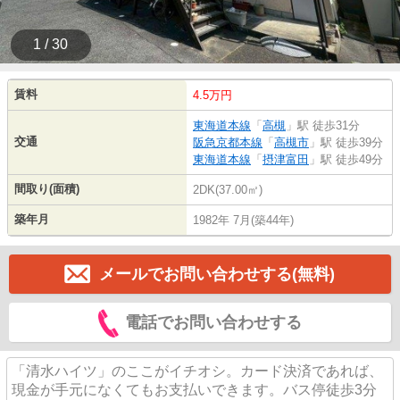
1 / 30
賃料
4.5万円
東海道本線
「
高槻
」駅 徒歩31分
交通
阪急京都本線
「
高槻市
」駅 徒歩39分
東海道本線
「
摂津富田
」駅 徒歩49分
間取り(面積)
2DK(37.00㎡)
築年月
1982年 7月(築44年)
メールでお問い合わせする(無料)
電話でお問い合わせする
「清水ハイツ」のここがイチオシ。カード決済であれば、
現金が手元になくてもお支払いできます。バス停徒歩3分