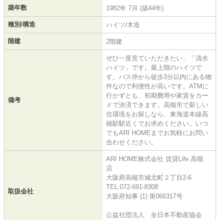
築年数
1982年 7月 (築44年)
種別/構造
ハイツ/木造
階建
2階建
ぜひ一度見ていただきたい、「清水
ハイツ」です。最上階のハイツで
す。バス停から徒歩3分以内にある物
件なので利便性が高いです。ATMに
行かずとも、初期費用や家賃をカー
備考
ドで決済できます。高槻市で新しい
住環境をお探しなら、東海道本線高
槻駅駅近くでお求めください。いつ
でもARI HOMEまでお気軽にお問い
合わせください。
ARI HOME株式会社 賃貸Life 高槻
店
大阪府高槻市城北町２丁目2-6
TEL:072-691-8308
取扱会社
大阪府知事 (1) 第066317号
公益社団法人 全日本不動産協会