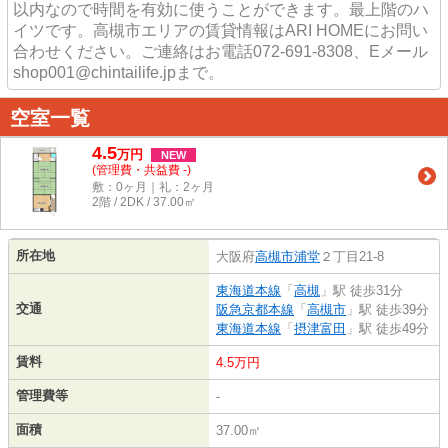
以内なので時間を有効に使うことができます。最上階のハ
イツです。高槻市エリアの賃貸情報はARI HOMEにお問い
合わせください。ご連絡はお電話072-691-8308、Eメール
shop001@chintailife.jpまで。
空室一覧
4.5
万
円
NEW
(管理費・共益費 -)
敷：0ヶ月｜礼：2ヶ月
2階 / 2DK / 37.00㎡
所在地
大阪府
高槻市
浦堂
２丁目21-8
東海道本線
「
高槻
」駅 徒歩31分
交通
阪急京都本線
「
高槻市
」駅 徒歩39分
東海道本線
「
摂津富田
」駅 徒歩49分
賃料
4.5万円
管理費等
-
面積
37.00㎡