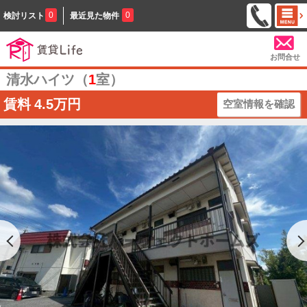
0
0
検討リスト
最近見た物件
お問合せ
清水ハイツ（
1
室）
賃料
4.5万円
空室情報を確認