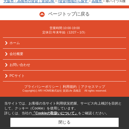
大阪市・高槻市の賃貸｜賃貸Life
>
(賃貸)地域から探す
>
高槻市
>
翠ハイツA棟
ページトップに戻る
営業時間:10:00-19:00
定休日:年末年始（12/27～1/3）
ホーム
会社概要
お問い合わせ
PCサイト
プライバシーポリシー
利用規約
｜アクセスマップ
｜
Copyright(c) ARI HOME株式会社 賃貸Life 高槻店 All rights reserved.
当サイトでは、お客様の当サイト利用状況把握、サービス向上検討を目的と
して、クッキー（Cookie）を使用しています。
詳しくは、当社の
「Cookieの取扱いについて」
をご確認ください。
閉じる