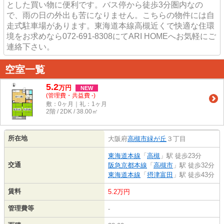
とした買い物に便利です。バス停から徒歩3分圏内なの
で、雨の日の外出も苦になりません。こちらの物件には自
走式駐車場があります。東海道本線高槻近くで快適な住環
境をお求めなら072-691-8308にてARI HOMEへお気軽にご
連絡下さい。
空室一覧
5.2
万
円
NEW
(管理費・共益費 -)
敷：0ヶ月｜礼：1ヶ月
2階 / 2DK / 38.00㎡
所在地
大阪府
高槻市
緑が丘
３丁目
東海道本線
「
高槻
」駅 徒歩23分
交通
阪急京都本線
「
高槻市
」駅 徒歩32分
東海道本線
「
摂津富田
」駅 徒歩43分
賃料
5.2万円
管理費等
-