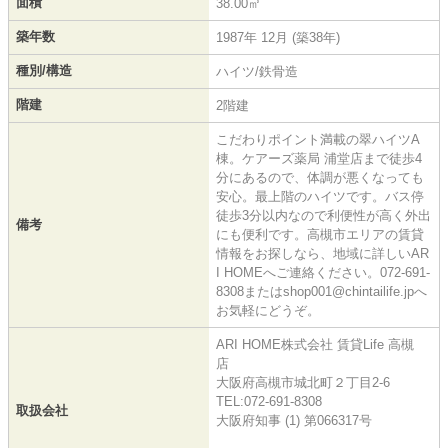
面積
38.00㎡
築年数
1987年 12月 (築38年)
種別/構造
ハイツ/鉄骨造
階建
2階建
こだわりポイント満載の翠ハイツA
棟。ケアーズ薬局 浦堂店まで徒歩4
分にあるので、体調が悪くなっても
安心。最上階のハイツです。バス停
徒歩3分以内なので利便性が高く外出
備考
にも便利です。高槻市エリアの賃貸
情報をお探しなら、地域に詳しいAR
I HOMEへご連絡ください。072-691-
8308またはshop001@chintailife.jpへ
お気軽にどうぞ。
ARI HOME株式会社 賃貸Life 高槻
店
大阪府高槻市城北町２丁目2-6
TEL:072-691-8308
取扱会社
大阪府知事 (1) 第066317号