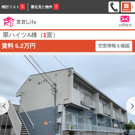
0
0
検討リスト
最近見た物件
お問合せ
翠ハイツA棟（
1
室）
賃料
5.2万円
空室情報を確認