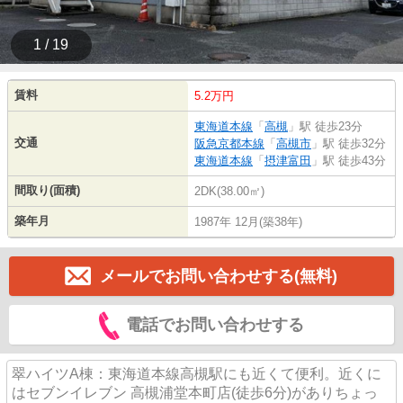
1 / 19
賃料
5.2万円
東海道本線
「
高槻
」駅 徒歩23分
交通
阪急京都本線
「
高槻市
」駅 徒歩32分
東海道本線
「
摂津富田
」駅 徒歩43分
間取り(面積)
2DK(38.00㎡)
築年月
1987年 12月(築38年)
メールでお問い合わせする(無料)
電話でお問い合わせする
翠ハイツA棟：東海道本線高槻駅にも近くて便利。近くに
はセブンイレブン 高槻浦堂本町店(徒歩6分)がありちょっ