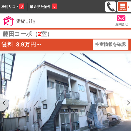
0
0
検討リスト
最近見た物件
お問合せ
藤田コーポ（
2
室）
賃料
3.9
万円～
空室情報を確認