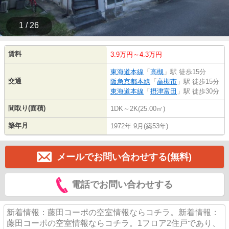
1 / 26
賃料
3.9万円～4.3万円
東海道本線
「
高槻
」駅 徒歩15分
交通
阪急京都本線
「
高槻市
」駅 徒歩15分
東海道本線
「
摂津富田
」駅 徒歩30分
間取り(面積)
1DK～2K(25.00㎡)
築年月
1972年 9月(築53年)
メールでお問い合わせする(無料)
電話でお問い合わせする
新着情報：藤田コーポの空室情報ならコチラ。新着情報：
藤田コーポの空室情報ならコチラ。1フロア2住戸であり、