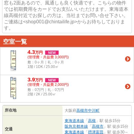
窓も2面あるので、風通しも良く快適です。こちらの物件
では初期費用をカードでお支払いいただけます。東海道本
線高槻付近でお探しの方は、当社までお問い合せ下さい。
ご連絡は<shop001@chintailife.jp>からお待ちしておりま
す。
空室一覧
4.3
万
円
NEW
(管理費・共益費 3,000円)
敷：0ヶ月｜礼：0ヶ月
1階 / 1DK / 25.00㎡
3.9
万
円
NEW
(管理費・共益費 2,000円)
敷：0万円｜礼：0万円
2階 / 2K / 25.00㎡
所在地
大阪府
高槻市
中川町
東海道本線
「
高槻
」駅 徒歩15分
阪急京都本線
「
高槻市
」駅 徒歩15分
交通
東海道本線
「
摂津富田
」駅 徒歩30～