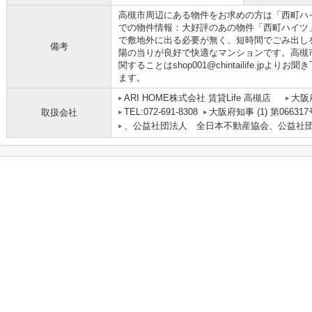
高槻市周辺にある物件をお求めの方は「西町ハ
での物件情報：大好評のあの物件「西町ハイツ
で敷地外に出る必要が無く、短時間でごみ出し
備考
陽の当りが良好で快適なマンションです。高槻
関することはshop001@chintailife.jpよ
ます。
ARI HOME株式会社 賃貸Life 高槻店
大阪
TEL:072-691-8308
大阪府知事 (1) 第066317
取扱会社
、公益社団法人 全日本不動産協会、公益社