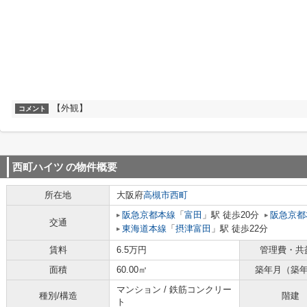
【外観】
コメント
西町ハイツ
の物件概要
所在地
大阪府
高槻市
西町
阪急京都本線
「
富田
」駅 徒歩20分
阪急京都
交通
東海道本線
「
摂津富田
」駅 徒歩22分
賃料
6.5万円
管理費・共
面積
60.00㎡
築年月（築
マンション / 鉄筋コンクリー
種別/構造
階建
ト