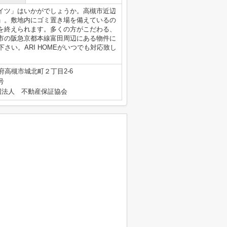
イツ」はいかがでしょうか。高槻市近辺
」。敷地内にゴミ置き場を備えているの
を終えられます。多くの方がこだわる、
市の阪急京都本線富田周辺にある物件に
りお聞き下さい。ARI HOMEがいつでも対応致し
府高槻市城北町２丁目2-6
号
団法人 不動産保証協会