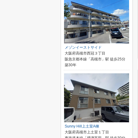
メゾンイーストサイド
大阪府高槻市西冠３丁目
阪急京都本線「高槻市」駅 徒歩25分
築30年
Sunny Hill上土室A棟
大阪府高槻市上土室１丁目