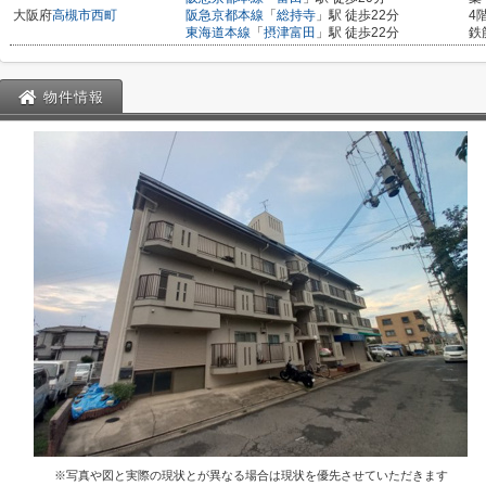
大阪府
高槻市
西町
阪急京都本線
「
総持寺
」駅 徒歩22分
4
東海道本線
「
摂津富田
」駅 徒歩22分
鉄
物件情報
※写真や図と実際の現状とが異なる場合は現状を優先させていただきます