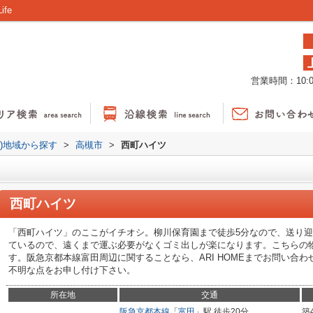
fe
営業時間：10:00
貸)地域から探す
>
高槻市
>
西町ハイツ
西町ハイツ
「西町ハイツ」のここがイチオシ。柳川保育園まで徒歩5分なので、送り
ているので、遠くまで運ぶ必要がなくゴミ出しが楽になります。こちらの
す。阪急京都本線富田周辺に関することなら、ARI HOMEまでお問い合わせ下さ
不明な点をお申し付け下さい。
所在地
交通
阪急京都本線
「
富田
」駅 徒歩20分
築