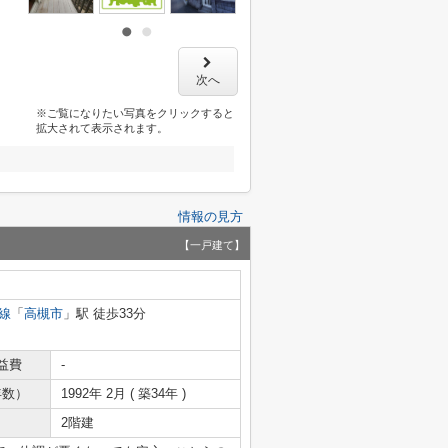
次へ
※ご覧になりたい写真をクリックすると
拡大されて表示されます。
情報の見方
【一戸建て】
線
「
高槻市
」駅 徒歩33分
益費
-
年数）
1992年 2月 ( 築34年 )
2階建