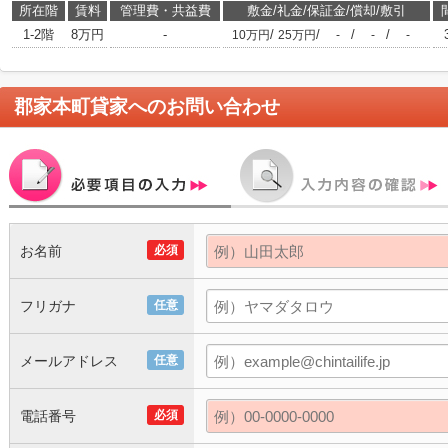
所在階
賃料
管理費・共益費
敷金/礼金/保証金/償却/敷引
1-2階
8万円
-
/
/
/
/
10万円
25万円
-
-
-
郡家本町貸家
へのお問い合わせ
お名前
必須
フリガナ
任意
メールアドレス
任意
電話番号
必須