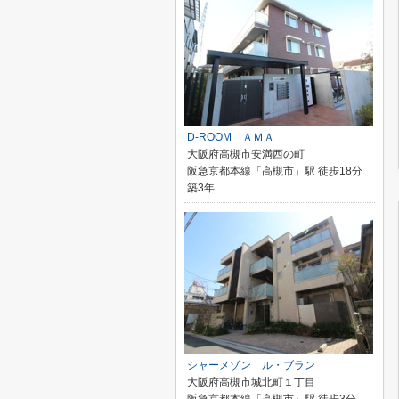
D-ROOM ＡＭＡ
大阪府高槻市安満西の町
阪急京都本線「高槻市」駅 徒歩18分
築3年
シャーメゾン ル・ブラン
大阪府高槻市城北町１丁目