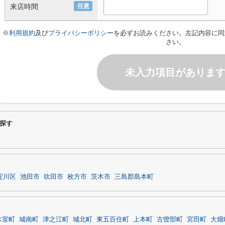
来店時間
任意
※
利用規約
及び
プライバシーポリシー
を必ずお読みください。左記内容に同
さい。
未入力項目がありま
探す
淀川区
池田市
吹田市
枚方市
茨木市
三島郡島本町
氷室町
城南町
津之江町
城北町
東五百住町
上本町
古曽部町
宮田町
大畑