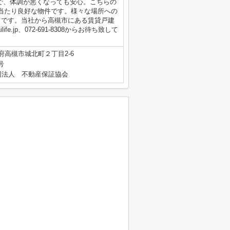
で、体調が悪くなっても安心。こちらの
当たり良好な物件です。様々な場所への
てです。当社から高槻市にある賃貸戸建
fe.jp、072-691-8308からお待ち致して
府高槻市城北町２丁目2-6
号
団法人 不動産保証協会