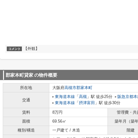
【外観】
コメント
郡家本町貸家
の物件概要
所在地
大阪府
高槻市
郡家本町
東海道本線
「
高槻
」駅 徒歩25分
阪急京都本
交通
東海道本線
「
摂津富田
」駅 徒歩30分
賃料
8万円
管理費・共
面積
69.56㎡
築年月（築
種別/構造
一戸建て / 木造
階建