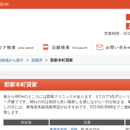
ife
営業時間：10:00
貸)地域から探す
>
高槻市
>
郡家本町貸家
郡家本町貸家
家から497mのところには郡家クリニックがあります。1フロア1住戸とい
一戸建てです。晴れの日は気持ち良い陽射しを感じながら一日が始まる、
しの方には、東海道本線高槻周辺がおすすめです。072-691-8308までご連
致します。
所在地
交通
東海道本線
「
高槻
」駅 徒歩25分
築