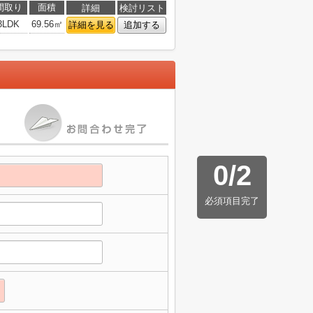
間取り
面積
詳細
検討リスト
3LDK
69.56㎡
詳細を見る
追加する
0
/
2
必須項目完了