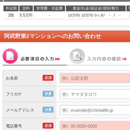
所在階
賃料
管理費・共益費
敷金/礼金/保証金/償却/敷引
2階
5.5万円
-
/
/
/
/
10万円
10万円
0ヶ月
-
-
阿武野第2マンション
へのお問い合わせ
お名前
必須
フリガナ
任意
メールアドレス
任意
電話番号
必須