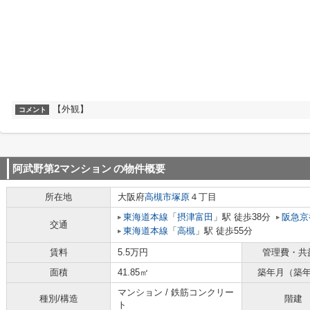
【外観】
コメント
阿武野第2マンション
の物件概要
所在地
大阪府
高槻市
塚原
４丁目
東海道本線
「
摂津富田
」駅 徒歩38分
阪急京
交通
東海道本線
「
高槻
」駅 徒歩55分
賃料
5.5万円
管理費・共
面積
41.85㎡
築年月（築
マンション / 鉄筋コンクリー
種別/構造
階建
ト