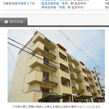
大阪府
高槻市
塚原
４丁目
阪急京都本線
「
富田
」駅 徒歩40分
5
東海道本線
「
高槻
」駅 徒歩55分
鉄
物件情報
※写真や図と実際の現状とが異なる場合は現状を優先させていただきます