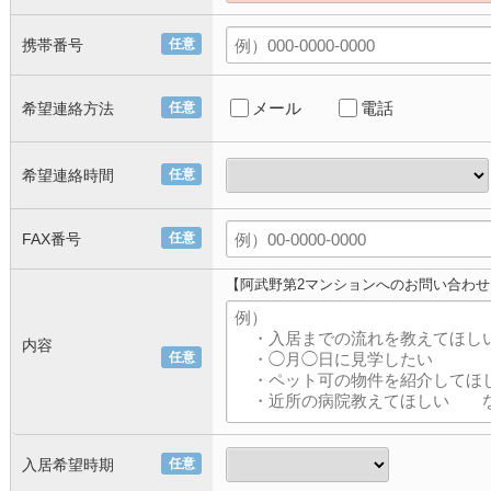
携帯番号
任意
メール
電話
希望連絡方法
任意
希望連絡時間
任意
FAX番号
任意
【阿武野第2マンションへのお問い合わせ
内容
任意
入居希望時期
任意