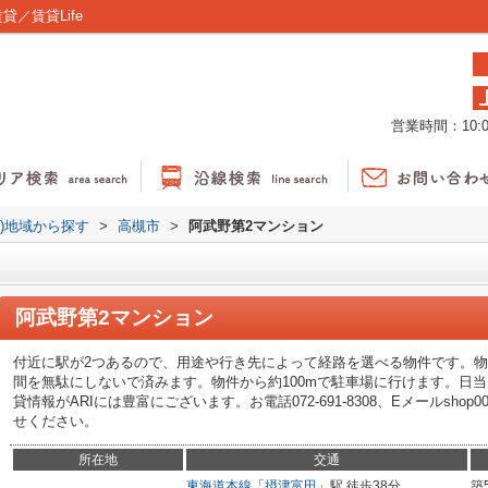
／賃貸Life
営業時間：10:00
貸)地域から探す
>
高槻市
>
阿武野第2マンション
阿武野第2マンション
付近に駅が2つあるので、用途や行き先によって経路を選べる物件です。物
間を無駄にしないで済みます。物件から約100mで駐車場に行けます。日
貸情報がARIには豊富にございます。お電話072-691-8308、Eメールshop001@
せください。
所在地
交通
東海道本線
「
摂津富田
」駅 徒歩38分
築