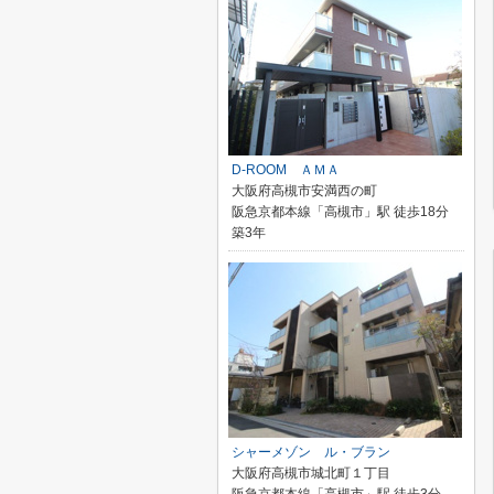
D-ROOM ＡＭＡ
大阪府高槻市安満西の町
阪急京都本線「高槻市」駅 徒歩18分
築3年
シャーメゾン ル・ブラン
大阪府高槻市城北町１丁目