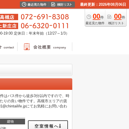
最終更新：2026年08月06日
00
00
件
件
最近見た物件
検討リスト
-19:00
定休日：年末年始（12/27～1/3）
件はバス停から徒歩3分以内ですので、時
当たりの良い物件です。高槻市エリアの賃
chintailife.jpにてお気軽にお問い合わ
建物
空室情報へ
52年