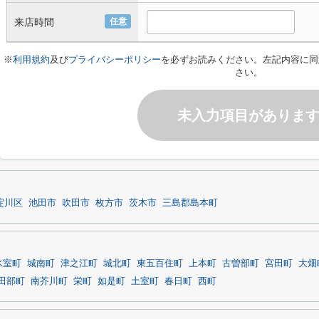
来店時間
任意
※
利用規約
及び
プライバシーポリシー
を必ずお読みください。左記内容に同
さい。
未入力項目がありま
淀川区
池田市
吹田市
枚方市
茨木市
三島郡島本町
氷室町
城南町
津之江町
城北町
東五百住町
上本町
古曽部町
宮田町
大畑
田部町
南芥川町
栄町
如是町
土室町
春日町
西町