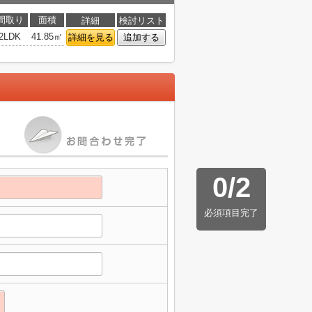
間取り
面積
詳細
検討リスト
2LDK
41.85㎡
詳細を見る
追加する
0
/
2
必須項目完了