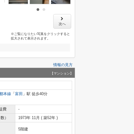
次へ
※ご覧になりたい写真をクリックすると
拡大されて表示されます。
情報の見方
【マンション】
都本線
「
富田
」駅 徒歩40分
益費
-
年数）
1973年 11月 ( 築52年 )
5階建