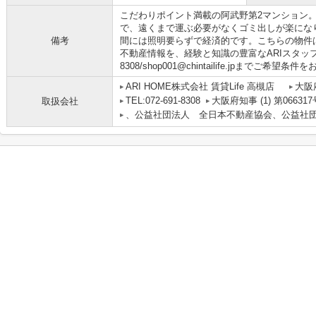
こだわりポイント満載の阿武野第2マンション
で、遠くまで運ぶ必要がなくゴミ出しが楽にな
備考
間には照明要らずで経済的です。こちらの物件
不動産情報を、経験と知識の豊富なARIスタッフが
8308/shop001@chintailife.jpまでご希
ARI HOME株式会社 賃貸Life 高槻店
大阪
TEL:072-691-8308
大阪府知事 (1) 第066317
取扱会社
、公益社団法人 全日本不動産協会、公益社