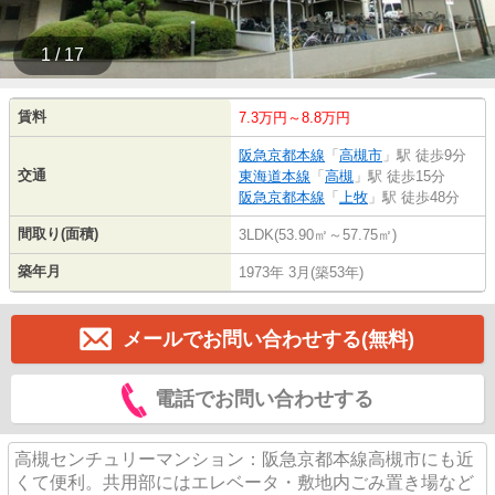
1 / 17
賃料
7.3万円～8.8万円
阪急京都本線
「
高槻市
」駅 徒歩9分
交通
東海道本線
「
高槻
」駅 徒歩15分
阪急京都本線
「
上牧
」駅 徒歩48分
間取り(面積)
3LDK(53.90㎡～57.75㎡)
築年月
1973年 3月(築53年)
メールでお問い合わせする(無料)
電話でお問い合わせする
高槻センチュリーマンション：阪急京都本線高槻市にも近
くて便利。共用部にはエレベータ・敷地内ごみ置き場など