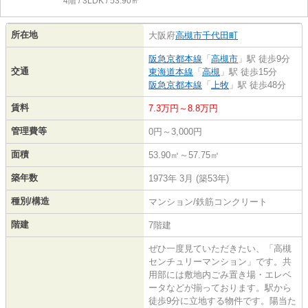
4階 / 3LDK / 53.90㎡
所在地
大阪府
高槻市
千代田町
阪急京都本線
「
高槻市
」駅 徒歩9分
交通
東海道本線
「
高槻
」駅 徒歩15分
阪急京都本線
「
上牧
」駅 徒歩48分
賃料
7.3万円～8.8万円
管理費等
0円～3,000円
面積
53.90㎡～57.75㎡
築年数
1973年 3月 (築53年)
種別/構造
マンション/鉄筋コンクリート
階建
7階建
ぜひ一度見ていただきたい、「高槻
センチュリーマンション」です。共
用部には敷地内ごみ置き場・エレベ
ータなどが揃っております。駅から
徒歩9分に立地する物件です。陽当た