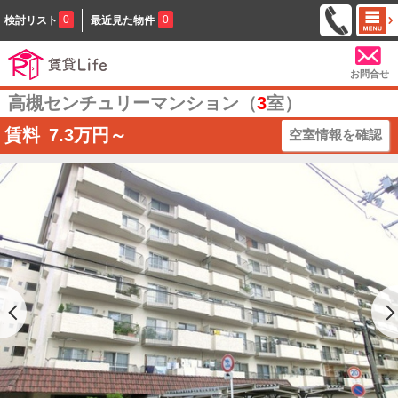
0
0
検討リスト
最近見た物件
お問合せ
高槻センチュリーマンション（
3
室）
賃料
7.3
万円～
空室情報を確認