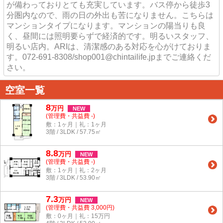
が備わっておりとても充実しています。バス停から徒歩3
分圏内なので、雨の日の外出も苦になりません。こちらは
マンションタイプになります。マンションの陽当りも良
く、昼間には照明要らずで経済的です。明るいスタッフ、
明るい店内。ARIは、清潔感のある対応を心がけておりま
す。072-691-8308/shop001@chintailife.jpまでご連絡くだ
さい。
空室一覧
8
万
円
NEW
(管理費・共益費 -)
敷：1ヶ月｜礼：1ヶ月
3階 / 3LDK / 57.75㎡
8.8
万
円
NEW
(管理費・共益費 -)
敷：1ヶ月｜礼：2ヶ月
3階 / 3LDK / 53.90㎡
7.3
万
円
NEW
(管理費・共益費 3,000円)
敷：0ヶ月｜礼：15万円