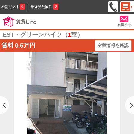
0
0
検討リスト
最近見た物件
お問合せ
EST・グリーンハイツ（
1
室）
賃料
6.5万円
空室情報を確認