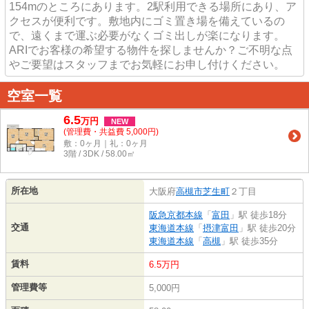
154mのところにあります。2駅利用できる場所にあり、ア
クセスが便利です。敷地内にゴミ置き場を備えているの
で、遠くまで運ぶ必要がなくゴミ出しが楽になります。
ARIでお客様の希望する物件を探しませんか？ご不明な点
やご要望はスタッフまでお気軽にお申し付けください。
空室一覧
6.5
万
円
NEW
(管理費・共益費 5,000円)
敷：0ヶ月｜礼：0ヶ月
3階 / 3DK / 58.00㎡
所在地
大阪府
高槻市
芝生町
２丁目
阪急京都本線
「
富田
」駅 徒歩18分
交通
東海道本線
「
摂津富田
」駅 徒歩20分
東海道本線
「
高槻
」駅 徒歩35分
賃料
6.5万円
管理費等
5,000円