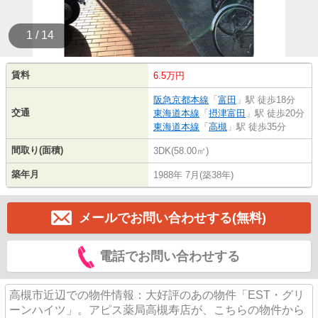
1 / 14
賃料
6.5万円
阪急京都本線
「
富田
」駅 徒歩18分
交通
東海道本線
「
摂津富田
」駅 徒歩20分
東海道本線
「
高槻
」駅 徒歩35分
間取り(面積)
3DK(58.00㎡)
築年月
1988年 7月(築38年)
メールでお問い合わせする(無料)
電話でお問い合わせする
高槻市近辺での物件情報：大好評のあの物件「EST・グリ
ーンハイツ」。アピス薬局高槻寿店が、こちらの物件から