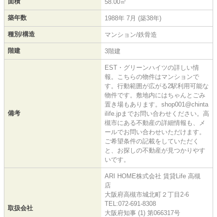
面積
58.00㎡
築年数
1988年 7月 (築38年)
種別/構造
マンション/鉄骨造
階建
3階建
EST・グリーンハイツの詳しい情
報。こちらの物件はマンションで
す。行動範囲が広がる2駅利用可能な
物件です。敷地内にはちゃんとごみ
置き場もあります。shop001@chinta
備考
ilife.jpまでお問い合わせください。高
槻市にある不動産の詳細情報も、メ
ールでお問い合わせいただけます。
ご希望条件の記載をしていただく
と、お探しの不動産が見つかりやす
いです。
ARI HOME株式会社 賃貸Life 高槻
店
大阪府高槻市城北町２丁目2-6
TEL:072-691-8308
取扱会社
大阪府知事 (1) 第066317号