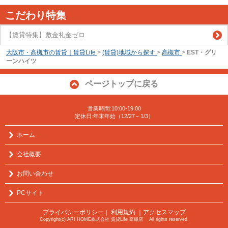
こだわり特集
【賃貸特集】敷金礼金ゼロ
大阪市・高槻市の賃貸｜賃貸Life
>
(賃貸)地域から探す
>
高槻市
>
EST・グリ
ーンハイツ
ページトップに戻る
営業時間:10:00-19:00
定休日:年末年始（12/27～1/3）
ホーム
会社概要
お問い合わせ
PCサイト
プライバシーポリシー
利用規約
｜アクセスマップ
｜
Copyright(c) ARI HOME株式会社 賃貸Life 高槻店 All rights reserved.