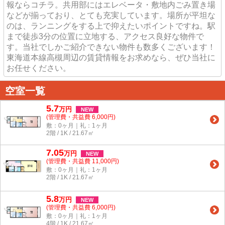
報ならコチラ。共用部にはエレベータ・敷地内ごみ置き場
などが揃っており、とても充実しています。場所が平坦な
のは、ランニングをする上で抑えたいポイントですね。駅
まで徒歩3分の位置に立地する、アクセス良好な物件で
す。当社でしかご紹介できない物件も数多くございます！
東海道本線高槻周辺の賃貸情報をお求めなら、ぜひ当社に
お任せください。
空室一覧
5.7
万
円
NEW
(管理費・共益費 6,000円)
敷：0ヶ月｜礼：1ヶ月
2階 / 1K / 21.67㎡
7.05
万
円
NEW
(管理費・共益費 11,000円)
敷：0ヶ月｜礼：1ヶ月
2階 / 1K / 21.67㎡
5.8
万
円
NEW
(管理費・共益費 6,000円)
敷：0ヶ月｜礼：1ヶ月
4階 / 1K / 21.67㎡