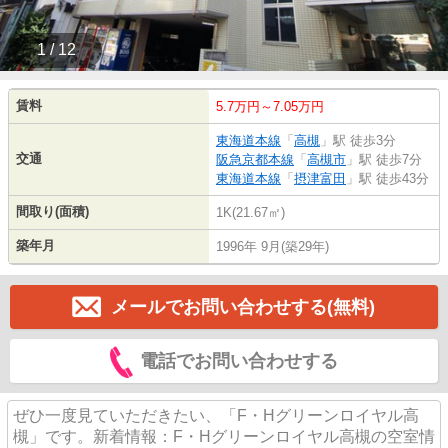
1 / 12
賃料
5.7万円～7.05万円
東海道本線
「
高槻
」駅 徒歩3分
交通
阪急京都本線
「
高槻市
」駅 徒歩7分
東海道本線
「
摂津富田
」駅 徒歩43分
間取り(面積)
1K(21.67㎡)
築年月
1996年 9月(築29年)
メールでお問い合わせする(無料)
電話でお問い合わせする
ぜひ一度見ていただきたい、「F・Hグリーンロイヤル高
槻」です。新着情報：F・Hグリーンロイヤル高槻の空室情