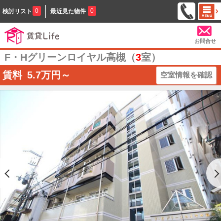
0
0
検討リスト
最近見た物件
お問合せ
F・Hグリーンロイヤル高槻（
3
室）
賃料
5.7
万円～
空室情報を確認