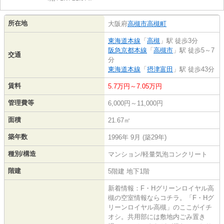
所在地
大阪府
高槻市
高槻町
東海道本線
「
高槻
」駅 徒歩3分
阪急京都本線
「
高槻市
」駅 徒歩5～7
交通
分
東海道本線
「
摂津富田
」駅 徒歩43分
賃料
5.7万円～7.05万円
管理費等
6,000円～11,000円
面積
21.67㎡
築年数
1996年 9月 (築29年)
種別/構造
マンション/軽量気泡コンクリート
階建
5階建 地下1階
新着情報：F・Hグリーンロイヤル高
槻の空室情報ならコチラ。「F・Hグ
リーンロイヤル高槻」のここがイチ
オシ。共用部には敷地内ごみ置き