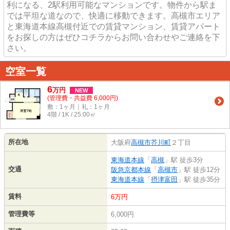
利になる、2駅利用可能なマンションです。物件から駅ま
では平坦な道なので、快適に移動できます。高槻市エリア
と東海道本線高槻付近での賃貸マンション、賃貸アパート
をお探しの方はぜひコチラからお問い合わせやご連絡を下
さい。
空室一覧
6
万
円
NEW
(管理費・共益費 6,000円)
敷：1ヶ月｜礼：1ヶ月
4階 / 1K / 25.00㎡
所在地
大阪府
高槻市
芥川町
２丁目
東海道本線
「
高槻
」駅 徒歩3分
交通
阪急京都本線
「
高槻市
」駅 徒歩12分
東海道本線
「
摂津富田
」駅 徒歩35分
賃料
6万円
管理費等
6,000円