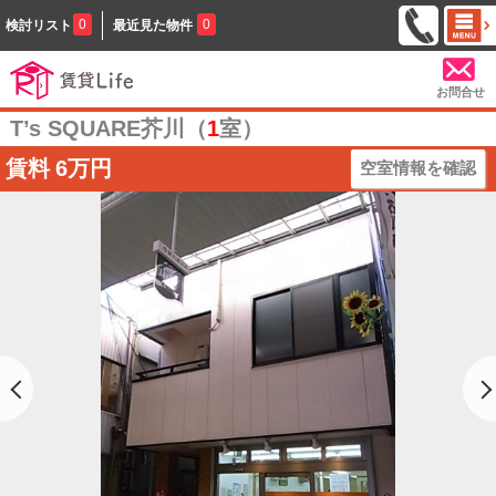
0
0
検討リスト
最近見た物件
お問合せ
T’s SQUARE芥川（
1
室）
賃料
6万円
空室情報を確認