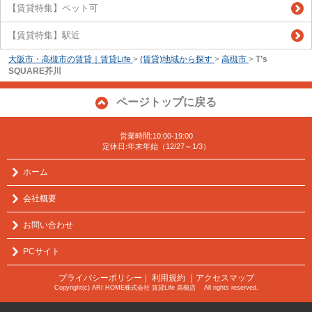
【賃貸特集】ペット可
【賃貸特集】駅近
大阪市・高槻市の賃貸｜賃貸Life
>
(賃貸)地域から探す
>
高槻市
>
T’s
SQUARE芥川
ページトップに戻る
営業時間:10:00-19:00
定休日:年末年始（12/27～1/3）
ホーム
会社概要
お問い合わせ
PCサイト
プライバシーポリシー
利用規約
｜アクセスマップ
｜
Copyright(c) ARI HOME株式会社 賃貸Life 高槻店 All rights reserved.