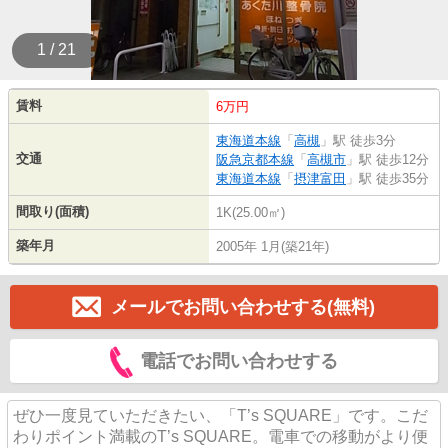
1 / 21
賃料
6万円
東海道本線
「
高槻
」駅 徒歩3分
交通
阪急京都本線
「
高槻市
」駅 徒歩12分
東海道本線
「
摂津富田
」駅 徒歩35分
間取り(面積)
1K(25.00㎡)
築年月
2005年 1月(築21年)
メールでお問い合わせする(無料)
電話でお問い合わせする
ぜひ一度見ていただきたい、「T’s SQUARE」です。こだ
わりポイント満載のT’s SQUARE。電車での移動がより便