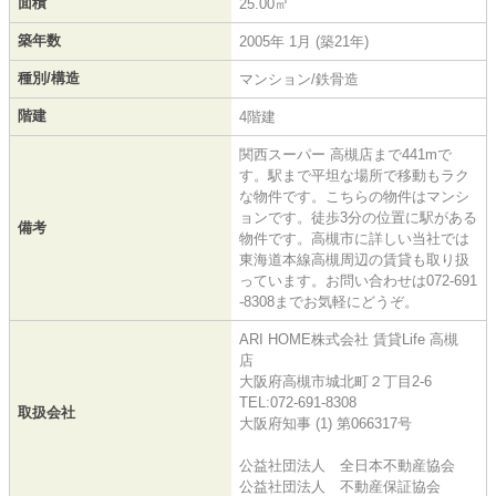
面積
25.00㎡
築年数
2005年 1月 (築21年)
種別/構造
マンション/鉄骨造
階建
4階建
関西スーパー 高槻店まで441mで
す。駅まで平坦な場所で移動もラク
な物件です。こちらの物件はマンシ
ョンです。徒歩3分の位置に駅がある
備考
物件です。高槻市に詳しい当社では
東海道本線高槻周辺の賃貸も取り扱
っています。お問い合わせは072-691
-8308までお気軽にどうぞ。
ARI HOME株式会社 賃貸Life 高槻
店
大阪府高槻市城北町２丁目2-6
TEL:072-691-8308
取扱会社
大阪府知事 (1) 第066317号
公益社団法人 全日本不動産協会
公益社団法人 不動産保証協会