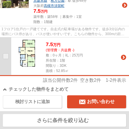
京阪本線
「
枚方公園
」駅 徒歩48分
大阪府
高槻市
須賀町
7.5
万円
築年数：築58年 ｜募集中：
1室
階数：1階建
1フロア1住戸の一戸建てです。自走式の駐車場がある物件です。徒歩3分以内の
場所にバス停があり、バスが使いやすいです。こちらの物件から、300mの距離
に駐車場があります。高槻市にあ...
7.5
万
円
(管理費・共益費 -)
敷：0ヶ月｜礼：25万円
所在階：1階
間取り：3DK
面積：52.85㎡
該当公開件数
2
件 空き数
2
件
1-2
件表示
チェックした物件をまとめて
検討リストに追加
お問い合わせ
さらに条件を絞り込む