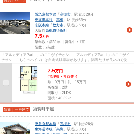
阪急京都本線
「
高槻市
」駅 徒歩28分
東海道本線
「
高槻
」駅 徒歩35分
京阪本線
「
枚方市
」駅 徒歩58分
大阪府
高槻市
須賀町
7.5
万円
築年数：築31年 ｜募集中：
1室
階数：2階建
「アルカディアPartⅠ」のここがイチオシ。「アルカディアPartⅠ」のここがイ
チオシ。こちらのハイツには自走式駐車場があります。陽当たりが良いので洗濯
物も乾きやすい物件です。shop0...
7.5
万
円
(管理費・共益費 -)
敷：0万円｜礼：15万円
所在階：2階
間取り：2LDK
面積：40.39㎡
須賀町平屋
賃貸｜一戸建て
阪急京都本線
「
高槻市
」駅 徒歩28分
東海道本線
「
高槻
」駅 徒歩33分