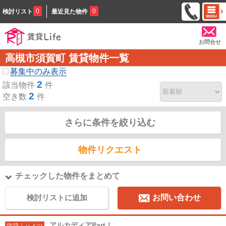
0
0
検討リスト
最近見た物件
お問合せ
高槻市須賀町 賃貸物件一覧
募集中のみ表示
2
該当物件
件
2
空き数
件
さらに条件を絞り込む
物件リクエスト
チェックした物件をまとめて
検討リストに追加
お問い合わせ
アルカディアPartⅠ
賃貸｜ハイツ